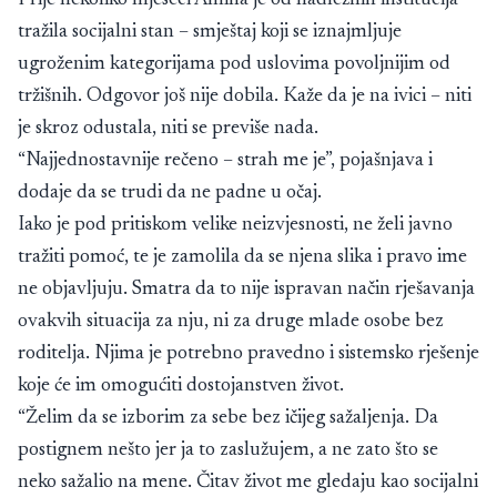
Prije nekoliko mjeseci Amina je od nadležnih institucija
tražila socijalni stan – smještaj koji se iznajmljuje
ugroženim kategorijama pod uslovima povoljnijim od
tržišnih. Odgovor još nije dobila. Kaže da je na ivici – niti
je skroz odustala, niti se previše nada.
“Najjednostavnije rečeno – strah me je”, pojašnjava i
dodaje da se trudi da ne padne u očaj.
Iako je pod pritiskom velike neizvjesnosti, ne želi javno
tražiti pomoć, te je zamolila da se njena slika i pravo ime
ne objavljuju. Smatra da to nije ispravan način rješavanja
ovakvih situacija za nju, ni za druge mlade osobe bez
roditelja. Njima je potrebno pravedno i sistemsko rješenje
koje će im omogućiti dostojanstven život.
“Želim da se izborim za sebe bez ičijeg sažaljenja. Da
postignem nešto jer ja to zaslužujem, a ne zato što se
neko sažalio na mene. Čitav život me gledaju kao socijalni