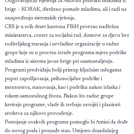
Odgovarajućih Rješenja za Aktivnu podršku mladima iz
brige – KORAK, direktno pomaže mladima, ali i radi na
unapređenju sistemskih rješenja.
CRS je u svih deset kantona FBiH povezao nadležna
ministarstva, centre za socijalni rad, domove za djecu bez
roditeljskog staranja i nevladine organizacije u radne
grupe koje su u procesu izrade programa mjera podrške
mladima iz sistema javne brige pri osamostaljenju.
Programi predviđaju bolji pristup ključnim uslugama
poput zapošljavanja, psihosocijalne podrške i
mentorstva, stanovanja, kao i podršku nakon izlaska i
tokom samostalnog života. Nakon što radne grupe
kreiraju programe, vlade ih trebaju usvojiti i planirati
sredstva za njihovo provođenje.
Postojanje ovakvih programa pomoglo bi Amini da dođe
do novog posla i pronađe stan. Umjesto dosadašnjeg