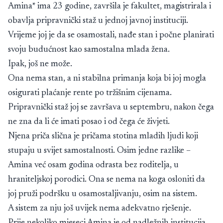
Amina* ima 23 godine, završila je fakultet, magistrirala i
obavlja pripravnički staž u jednoj javnoj instituciji.
Vrijeme joj je da se osamostali, nađe stan i počne planirati
svoju budućnost kao samostalna mlada žena.
Ipak, još ne može.
Ona nema stan, a ni stabilna primanja koja bi joj mogla
osigurati plaćanje rente po tržišnim cijenama.
Pripravnički staž joj se završava u septembru, nakon čega
ne zna da li će imati posao i od čega će živjeti.
Njena priča slična je pričama stotina mladih ljudi koji
stupaju u svijet samostalnosti. Osim jedne razlike –
Amina već osam godina odrasta bez roditelja, u
hraniteljskoj porodici. Ona se nema na koga osloniti da
joj pruži podršku u osamostaljivanju, osim na sistem.
A sistem za nju još uvijek nema adekvatno rješenje.