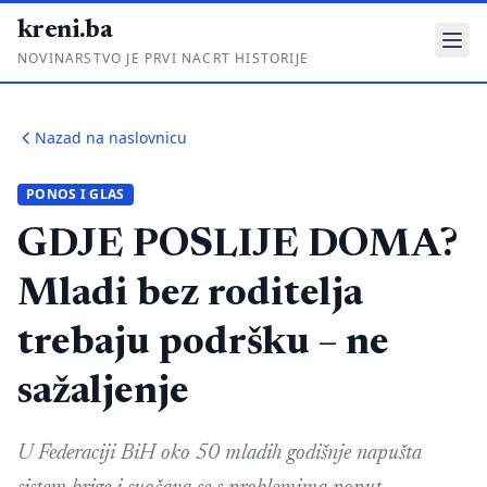
kreni.ba
NOVINARSTVO JE PRVI NACRT HISTORIJE
Gdje su pare?
Nazad na naslovnicu
Priče sa ruba
PONOS I GLAS
Ponos i glas
GDJE POSLIJE DOMA?
Daljinski u ruke
Mladi bez roditelja
Romski put
trebaju podršku – ne
O nama
sažaljenje
Impressum
Kontakt
U Federaciji BiH oko 50 mladih godišnje napušta