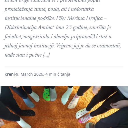
sistem brige i suočava se s problemima poput
pronalaženja stana, posla, ali i nedostatka
institucionalne podrške. Piše: Merima Hrnjica –
Diskriminacija Amina* ima 23 godine, završila je
fakultet, magistrirala i obavlja pripravnički staž u
jednoj javnoj instituciji. Vrijeme joj je da se osamostali,
nađe stan i počne […]
Kreni
·
9. March 2026.
·
4 min čitanja