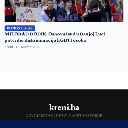
PONOS I GLAS
MILORAD DODIK: Osnovni sud u Banjoj Luci
potvrdio diskriminaciju LGBTI osoba
Kreni ·
16. March 2026.
kreni.ba
NOVINARSTVO JE PRVI NACRT HISTORIJE