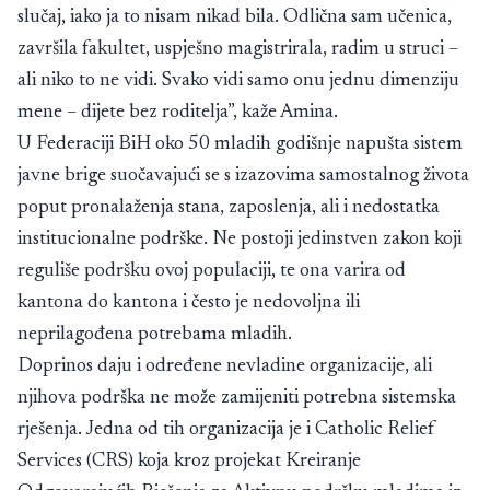
slučaj, iako ja to nisam nikad bila. Odlična sam učenica,
završila fakultet, uspješno magistrirala, radim u struci –
ali niko to ne vidi. Svako vidi samo onu jednu dimenziju
mene – dijete bez roditelja”, kaže Amina.
U Federaciji BiH oko 50 mladih godišnje napušta sistem
javne brige suočavajući se s izazovima samostalnog života
poput pronalaženja stana, zaposlenja, ali i nedostatka
institucionalne podrške. Ne postoji jedinstven zakon koji
reguliše podršku ovoj populaciji, te ona varira od
kantona do kantona i često je nedovoljna ili
neprilagođena potrebama mladih.
Doprinos daju i određene nevladine organizacije, ali
njihova podrška ne može zamijeniti potrebna sistemska
rješenja. Jedna od tih organizacija je i Catholic Relief
Services (CRS) koja kroz projekat Kreiranje