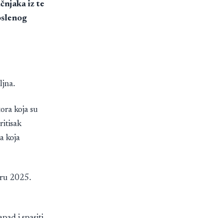
čnjaka iz te
oslenog
ljna.
tora koja su
ritisak
a koja
aru 2025.