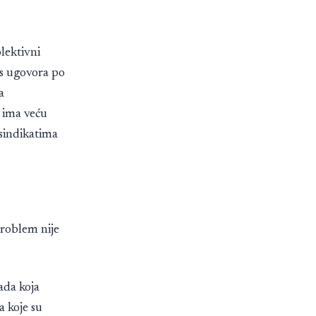
lektivni
ks ugovora po
a
 ima veću
sindikatima
problem nije
ada koja
a koje su