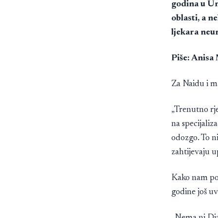
godina u Un
oblasti, a 
ljekara neur
Piše: Anis
Za Naidu i ma
„Trenutno rješ
na specijaliza
odozgo. To ni
zahtijevaju u
Kako nam poj
godine još uv