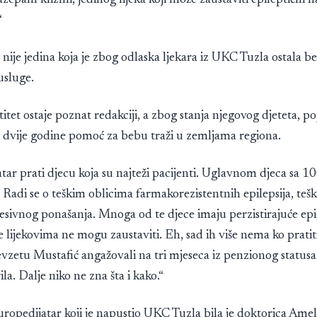
epam klizmi, jedinog lijeka koji može zaustaviti epileptični na
“
nije jedina koja je zbog odlaska ljekara iz UKC Tuzla ostala b
usluge.
ntitet ostaje poznat redakciji, a zbog stanja njegovog djeteta, 
e dvije godine pomoć za bebu traži u zemljama regiona.
ar prati djecu koja su najteži pacijenti. Uglavnom djeca sa 
 Radi se o teškim oblicima farmakorezistentnih epilepsija, teš
esivnog ponašanja. Mnoga od te djece imaju perzistirajuće epi
e lijekovima ne mogu zaustaviti. Eh, sad ih više nema ko pratiti
zetu Mustafić angažovali na tri mjeseca iz penzionog statusa i
la. Dalje niko ne zna šta i kako.“
uropedijatar koji je napustio UKC Tuzla bila je doktorica Ame