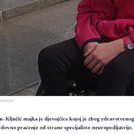
 kreni.ba
–Ključić majka je djevojčice kojoj je zbog zdravstvenog
dovno praćenje od strane specijaliste neuropedijatrije.