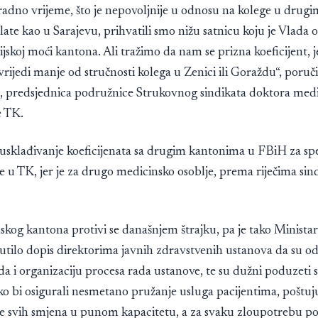
radno vrijeme, što je nepovoljnije u odnosu na kolege u drug
ate kao u Sarajevu, prihvatili smo nižu satnicu koju je Vlada 
jskoj moći kantona. Ali tražimo da nam se prizna koeficijent, j
vrijedi manje od stručnosti kolega u Zenici ili Goraždu“, poručil
ć, predsjednica podružnice Strukovnog sindikata doktora medi
e TK.
 usklađivanje koeficijenata sa drugim kantonima u FBiH za spec
te u TK, jer je za drugo medicinsko osoblje, prema riječima sind
kog kantona protivi se današnjem štrajku, pa je tako Ministar
utilo dopis direktorima javnih zdravstvenih ustanova da su o
da i organizaciju procesa rada ustanove, te su dužni poduzeti s
ko bi osigurali nesmetano pružanje usluga pacijentima, poštu
e svih smjena u punom kapacitetu, a za svaku zloupotrebu p