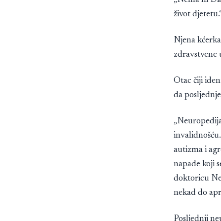
„Nema ni Diaz
život djetetu.
Njena kćerka 
zdravstvene 
Otac čiji ide
da posljednj
„Neuropedijat
invalidnošću.
autizma i agr
napade koji s
doktoricu Nev
nekad do apri
Posljednji ne