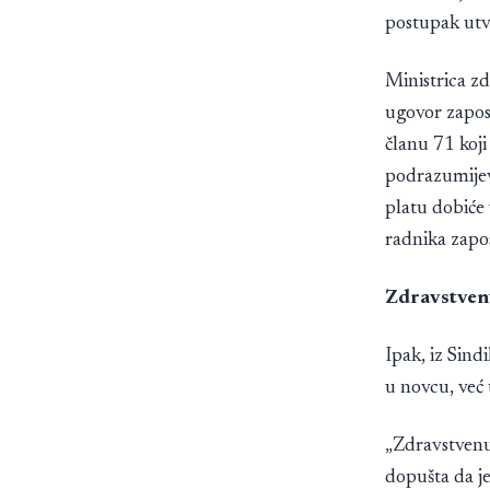
postupak utv
Ministrica z
ugovor zapos
članu 71 koji
podrazumijev
platu dobiće
radnika zapo
Zdravstven
Ipak, iz Sin
u novcu, već 
„Zdravstvenu 
dopušta da je