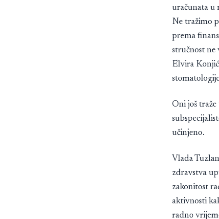
uračunata u 
Ne tražimo pl
prema finansi
stručnost ne 
Elvira Konji
stomatologij
Oni još traže
subspecijalis
učinjeno.
Vlada Tuzlans
zdravstva up
zakonitost ra
aktivnosti ka
radno vrijem