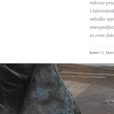
redovno praće
Univerzitetsk
nekoliko mje
neuropedijat
za ovim ljek
Kreni
·
13. Mar