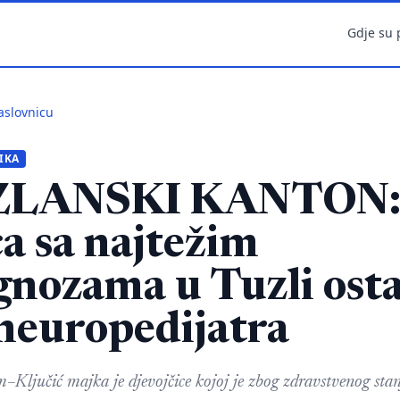
Gdje su 
aslovnicu
IKA
ZLANSKI KANTON
a sa najtežim
gnozama u Tuzli osta
neuropedijatra
Ključić majka je djevojčice kojoj je zbog zdravstvenog sta