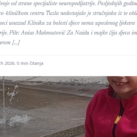
nje od strane specijaliste neuropedijatrije. Posljednjih godin
o-kliničkom centru Tuzla nedostajalo je stručnjaka iz te obla
seci unazad Klinika za bolesti djece nema uposlenog ljekara
rije. Piše: Anisa Mahmutović Za Naidu i majke čija djeca i
arom […]
ch 2026.
·
5 min čitanja