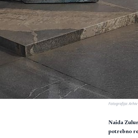
Fotografija: Arhiv
Naida Zulum
potrebno re