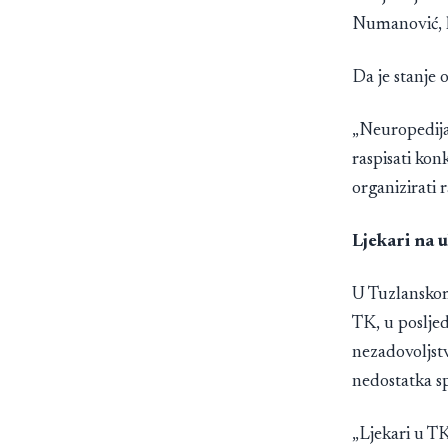
Numanović, k
Da je stanje 
„Neuropedija
raspisati kon
organizirati r
Ljekari na u
U Tuzlanskom
TK, u posljed
nezadovoljstv
nedostatka sp
„Ljekari u T