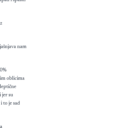
pad i spasiti
ez
pojašnjava nam
100%
kim oblicima
leptične
 jer su
 to je sad
la