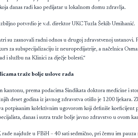
oja danas radi kao pedijatar u lokalnom domu zdravlja.
ozbiljno potvrdio je v.d. direktor UKC Tuzla Šekib Umihanić.
tri su zasnovali radni odnos u drugoj zdravstvenoj ustanovi.
kurs za subspecijalizaciju iz neuropedijatrije, a načelnica Osma
ad i službu na Klinici za dječje bolesti.“
licama traže bolje uslove rada
 kantonu, prema podacima Sindikata doktora medicine i sto
njih deset godina iz javnog zdravstva otišlo je 1200 ljekara. 
a potpisanim kolektivnim ugovorom koji definiše koeficijent pla
ecijalista, danas i sutra traže bolje javno zdravstvo u ovom k
K rade najduže u FBiH – 40 sati sedmično, pri čemu im pauza 