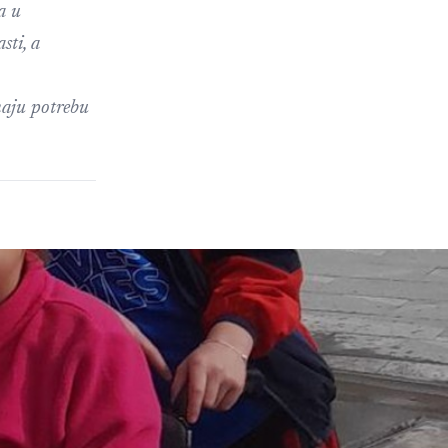
a u
sti, a
maju potrebu