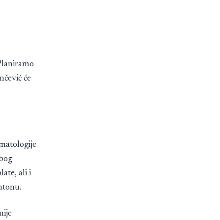
 Planiramo
nčević će
matologije
Zbog
te, ali i
antonu.
nije