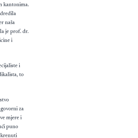
im kantonima.
odredila
er naša
a je prof. dr.
cine i
ijaliste i
ikalista, to
stvo
dgovorni za
ve mjere i
jući puno
okrenuti