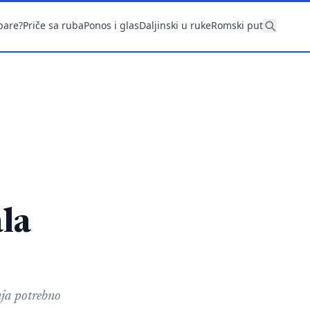
pare?
Priče sa ruba
Ponos i glas
Daljinski u ruke
Romski put
:
la
nja potrebno