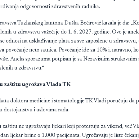
rđivanja odgovornosti zdravstvenih radnika.
dravstva Tuzlanskog kantona Duška Bećirović kazala je da: „Ko
lenih u zdravstvu važeći je do 1. 6. 2027. godine. Ovo je ane
 se odnosi na usklađivanje plata za sve zaposlene u zdravstvu, 
a povećanje neto satnica. Povećanje ide za 10% i, naravno, ko
 više. Aneks sporazuma potpisan je sa Nezavisnim strukovnim 
slenih u zdravstvu.“
u zaštitu ugrožava Vlada TK
dikata doktora medicine i stomatologije TK Vladi poručuju da 
u dostojanstvu i uslovima rada.
zaštitu ne ugrožavaju ljekari koji protestuju za vikend, već Vl
dan ljekar brine o 1.000 pacijenata. Ugrožavaju je liste čekanj