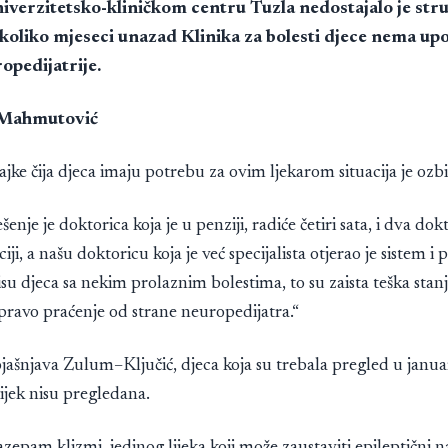
iverzitetsko-kliničkom centru Tuzla nedostajalo je stru
nekoliko mjeseci unazad Klinika za bolesti djece nema up
opedijatrije.
a Mahmutović
jke čija djeca imaju potrebu za ovim ljekarom situacija je ozbi
enje je doktorica koja je u penziji, radiće četiri sata, i dva dok
ciji, a našu doktoricu koja je već specijalista otjerao je sistem i p
su djeca sa nekim prolaznim bolestima, to su zaista teška stanj
pravo praćenje od strane neuropedijatra.“
ašnjava Zulum–Ključić, djeca koja su trebala pregled u janu
ijek nisu pregledana.