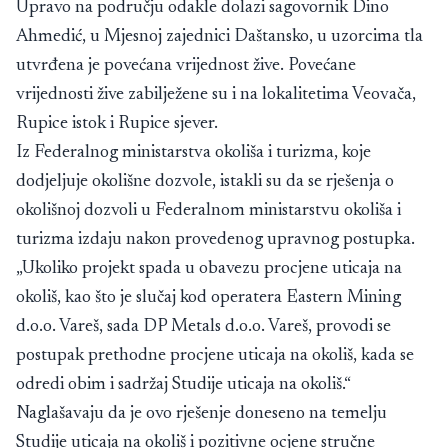
Upravo na području odakle dolazi sagovornik Dino
Ahmedić, u Mjesnoj zajednici Daštansko, u uzorcima tla
utvrđena je povećana vrijednost žive. Povećane
vrijednosti žive zabilježene su i na lokalitetima Veovača,
Rupice istok i Rupice sjever.
Iz Federalnog ministarstva okoliša i turizma, koje
dodjeljuje okolišne dozvole, istakli su da se rješenja o
okolišnoj dozvoli u Federalnom ministarstvu okoliša i
turizma izdaju nakon provedenog upravnog postupka.
„Ukoliko projekt spada u obavezu procjene uticaja na
okoliš, kao što je slučaj kod operatera Eastern Mining
d.o.o. Vareš, sada DP Metals d.o.o. Vareš, provodi se
postupak prethodne procjene uticaja na okoliš, kada se
odredi obim i sadržaj Studije uticaja na okoliš.“
Naglašavaju da je ovo rješenje doneseno na temelju
Studije uticaja na okoliš i pozitivne ocjene stručne