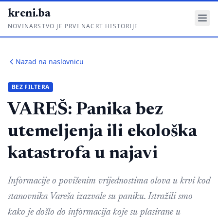
kreni.ba
NOVINARSTVO JE PRVI NACRT HISTORIJE
Gdje su pare?
Nazad na naslovnicu
Priče sa ruba
BEZ FILTERA
Ponos i glas
VAREŠ: Panika bez
Daljinski u ruke
utemeljenja ili ekološka
Romski put
katastrofa u najavi
O nama
Impressum
Informacije o povišenim vrijednostima olova u krvi kod
stanovnika Vareša izazvale su paniku. Istražili smo
Kontakt
kako je došlo do informacija koje su plasirane u