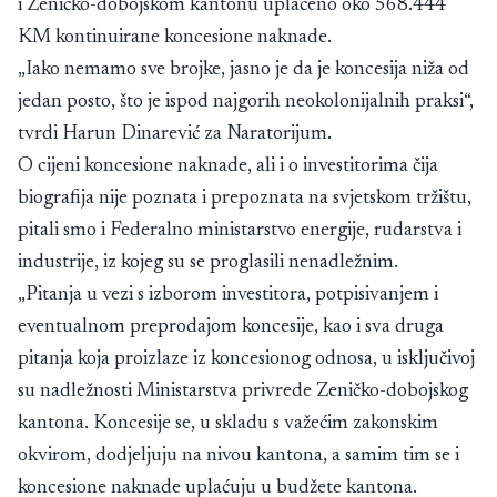
i Zeničko-dobojskom kantonu uplaćeno oko 568.444
KM kontinuirane koncesione naknade.
„Iako nemamo sve brojke, jasno je da je koncesija niža od
jedan posto, što je ispod najgorih neokolonijalnih praksi“,
tvrdi Harun Dinarević za Naratorijum.
O cijeni koncesione naknade, ali i o investitorima čija
biografija nije poznata i prepoznata na svjetskom tržištu,
pitali smo i Federalno ministarstvo energije, rudarstva i
industrije, iz kojeg su se proglasili nenadležnim.
„Pitanja u vezi s izborom investitora, potpisivanjem i
eventualnom preprodajom koncesije, kao i sva druga
pitanja koja proizlaze iz koncesionog odnosa, u isključivoj
su nadležnosti Ministarstva privrede Zeničko-dobojskog
kantona. Koncesije se, u skladu s važećim zakonskim
okvirom, dodjeljuju na nivou kantona, a samim tim se i
koncesione naknade uplaćuju u budžete kantona.