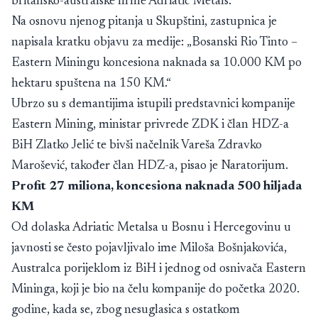
britansko-australske firme Adriatic Metals.
Na osnovu njenog pitanja u Skupštini, zastupnica je
napisala kratku objavu za medije: „Bosanski Rio Tinto –
Eastern Miningu koncesiona naknada sa 10.000 KM po
hektaru spuštena na 150 KM.“
Ubrzo su s demantijima istupili predstavnici kompanije
Eastern Mining, ministar privrede ZDK i član HDZ-a
BiH Zlatko Jelić te bivši načelnik Vareša Zdravko
Marošević, također član HDZ-a, pisao je Naratorijum.
Profit 27 miliona, koncesiona naknada 500 hiljada
KM
Od dolaska Adriatic Metalsa u Bosnu i Hercegovinu u
javnosti se često pojavljivalo ime Miloša Bošnjakovića,
Australca porijeklom iz BiH i jednog od osnivača Eastern
Mininga, koji je bio na čelu kompanije do početka 2020.
godine, kada se, zbog nesuglasica s ostatkom