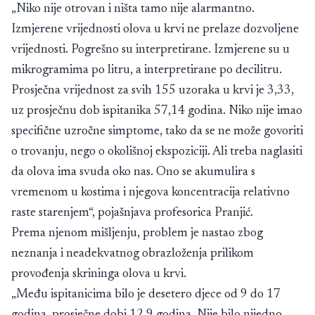
„Niko nije otrovan i ništa tamo nije alarmantno.
Izmjerene vrijednosti olova u krvi ne prelaze dozvoljene
vrijednosti. Pogrešno su interpretirane. Izmjerene su u
mikrogramima po litru, a interpretirane po decilitru.
Prosječna vrijednost za svih 155 uzoraka u krvi je 3,33,
uz prosječnu dob ispitanika 57,14 godina. Niko nije imao
specifične uzročne simptome, tako da se ne može govoriti
o trovanju, nego o okolišnoj ekspoziciji. Ali treba naglasiti
da olova ima svuda oko nas. Ono se akumulira s
vremenom u kostima i njegova koncentracija relativno
raste starenjem“, pojašnjava profesorica Pranjić.
Prema njenom mišljenju, problem je nastao zbog
neznanja i neadekvatnog obrazloženja prilikom
provođenja skrininga olova u krvi.
„Među ispitanicima bilo je desetero djece od 9 do 17