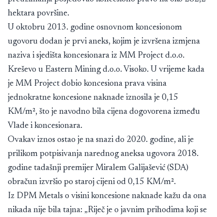
hektara površine.
U oktobru 2013. godine osnovnom koncesionom
ugovoru dodan je prvi aneks, kojim je izvršena izmjena
naziva i sjedišta koncesionara iz MM Project d.o.o.
Kreševo u Eastern Mining d.o.o. Visoko. U vrijeme kada
je MM Project dobio koncesiona prava visina
jednokratne koncesione naknade iznosila je 0,15
KM/m², što je navodno bila cijena dogovorena između
Vlade i koncesionara.
Ovakav iznos ostao je na snazi do 2020. godine, ali je
prilikom potpisivanja narednog aneksa ugovora 2018.
godine tadašnji premijer Miralem Galijašević (SDA)
obračun izvršio po staroj cijeni od 0,15 KM/m².
Iz DPM Metals o visini koncesione naknade kažu da ona
nikada nije bila tajna: „Riječ je o javnim prihodima koji se