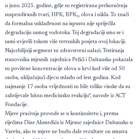
u junu 2025. godine, gdje su registrirana prekoračenja
suspendiranih tvari, HPK, BPK₅, olova i nikla. To znači
da formalna usklađenost na ispustu nije spriječila
degradaciju samog vodotoka. Toj degradaciji smo se i
sami uvjerili tokom više terenskih posjeta ovoj lokaciji.
Najozbiljniji segment su zdravstveni nalazi. Testiranja
stanovnika mjesnih zajednica Pržići i Daštansko pokazala
su povišene koncentracije olova u krvi kod više od 50
osoba, uključujući djecu mlađu od šest godina. Kod
najmanje 17 osoba vrijednosti su bile toliko visoke da su
zahtijevale hitnu medicinsku reakciju“, navode iz ACT
Fondacije.
Mjere praćenja provode se u kontinuitetu i, prema
riječima Dine Ahmedića iz Mjesne zajednice Daštansko u
Varešu, ako te mjere ne budu dale rezultate on smatra