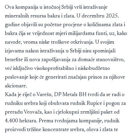
Ova kompanija u istočnoj Srbiji vrši istraživanje
mineralnih resursa bakra i zlata. U decembru 2025.
godine objavili su početne procjene o količinama zlata i
bakra čija se vrijednost mjeri milijardama funti, uz, kako
navode, veoma niske troškove otkrivanja. U svojim
izjavama nakon istraživanja u Srbiji nisu spominjali
benefite ili nova zapošljavanja za domaće stanovništvo,
već isključivo visokoprofitabilno i niskobudžetno
poslovanje koje će generirati značajan prinos za njihove
akcionare.
Kada je riječ o Varešu, DP Metals BH tvrdi da se radi o
rudniku srebra koji obuhvata rudnik Rupice i pogon za
preradu Veovača, kao i cjelokupni zemljišni paket od
4.400 hektara. Prema tvrdnjama kompanije, rudnik
proizvodi tržišne koncentrate srebra, olova i zlata te