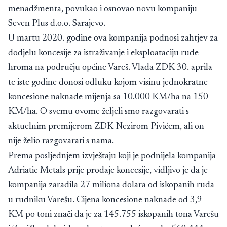
menadžmenta, povukao i osnovao novu kompaniju
Seven Plus d.o.o. Sarajevo.
U martu 2020. godine ova kompanija podnosi zahtjev za
dodjelu koncesije za istraživanje i eksploataciju rude
hroma na području općine Vareš. Vlada ZDK 30. aprila
te iste godine donosi odluku kojom visinu jednokratne
koncesione naknade mijenja sa 10.000 KM/ha na 150
KM/ha. O svemu ovome željeli smo razgovarati s
aktuelnim premijerom ZDK Nezirom Pivićem, ali on
nije želio razgovarati s nama.
Prema posljednjem izvještaju koji je podnijela kompanija
Adriatic Metals prije prodaje koncesije, vidljivo je da je
kompanija zaradila 27 miliona dolara od iskopanih ruda
u rudniku Varešu. Cijena koncesione naknade od 3,9
KM po toni znači da je za 145.755 iskopanih tona Varešu