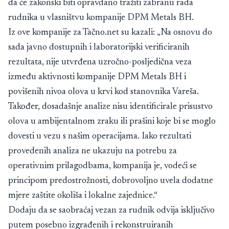
da će zakonski biti opravdano tražiti zabranu rada
rudnika u vlasništvu kompanije DPM Metals BH.
Iz ove kompanije za Tačno.net su kazali: „Na osnovu do
sada javno dostupnih i laboratorijski verificiranih
rezultata, nije utvrđena uzročno-posljedična veza
između aktivnosti kompanije DPM Metals BH i
povišenih nivoa olova u krvi kod stanovnika Vareša.
Također, dosadašnje analize nisu identificirale prisustvo
olova u ambijentalnom zraku ili prašini koje bi se moglo
dovesti u vezu s našim operacijama. Iako rezultati
provedenih analiza ne ukazuju na potrebu za
operativnim prilagodbama, kompanija je, vodeći se
principom predostrožnosti, dobrovoljno uvela dodatne
mjere zaštite okoliša i lokalne zajednice.“
Dodaju da se saobraćaj vezan za rudnik odvija isključivo
putem posebno izgrađenih i rekonstruiranih