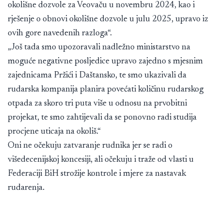
okolišne dozvole za Veovaču u novembru 2024, kao i
rješenje o obnovi okolišne dozvole u julu 2025, upravo iz
ovih gore navedenih razloga“.
„Još tada smo upozoravali nadležno ministarstvo na
moguće negativne posljedice upravo zajedno s mjesnim
zajednicama Pržići i Daštansko, te smo ukazivali da
rudarska kompanija planira povećati količinu rudarskog
otpada za skoro tri puta više u odnosu na prvobitni
projekat, te smo zahtijevali da se ponovno radi studija
procjene uticaja na okoliš.“
Oni ne očekuju zatvaranje rudnika jer se radi o
višedecenijskoj koncesiji, ali očekuju i traže od vlasti u
Federaciji BiH strožije kontrole i mjere za nastavak
rudarenja.