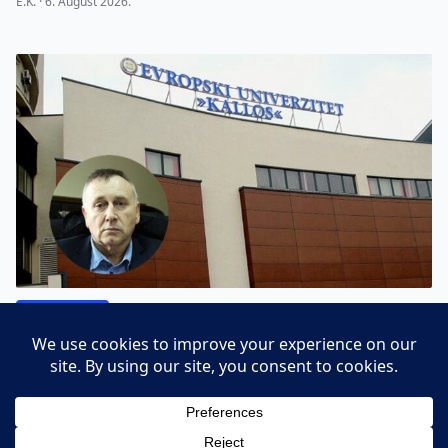
E.K. ·
6. August 2026.
BEZ FILTERA
TVRDILI DA SU VRATILI LICENCU: Kallos je izgubio
upravni spor u cjelosti, šta to znači za studente?
Kreni ·
30. July 2026.