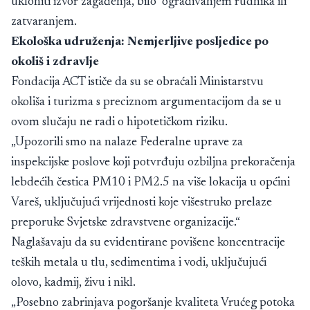
ukloniti izvor zagađenja, bilo ograđivanjem rudnika ili
zatvaranjem.
Ekološka udruženja: Nemjerljive posljedice po
okoliš i zdravlje
Fondacija ACT ističe da su se obraćali Ministarstvu
okoliša i turizma s preciznom argumentacijom da se u
ovom slučaju ne radi o hipotetičkom riziku.
„Upozorili smo na nalaze Federalne uprave za
inspekcijske poslove koji potvrđuju ozbiljna prekoračenja
lebdećih čestica PM10 i PM2.5 na više lokacija u općini
Vareš, uključujući vrijednosti koje višestruko prelaze
preporuke Svjetske zdravstvene organizacije.“
Naglašavaju da su evidentirane povišene koncentracije
teških metala u tlu, sedimentima i vodi, uključujući
olovo, kadmij, živu i nikl.
„Posebno zabrinjava pogoršanje kvaliteta Vrućeg potoka