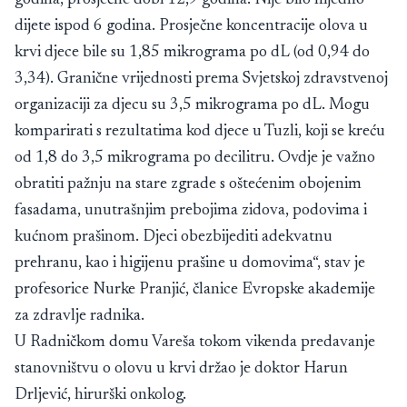
godina, prosječne dobi 12,9 godina. Nije bilo nijedno
dijete ispod 6 godina. Prosječne koncentracije olova u
krvi djece bile su 1,85 mikrograma po dL (od 0,94 do
3,34). Granične vrijednosti prema Svjetskoj zdravstvenoj
organizaciji za djecu su 3,5 mikrograma po dL. Mogu
komparirati s rezultatima kod djece u Tuzli, koji se kreću
od 1,8 do 3,5 mikrograma po decilitru. Ovdje je važno
obratiti pažnju na stare zgrade s oštećenim obojenim
fasadama, unutrašnjim prebojima zidova, podovima i
kućnom prašinom. Djeci obezbijediti adekvatnu
prehranu, kao i higijenu prašine u domovima“, stav je
profesorice Nurke Pranjić, članice Evropske akademije
za zdravlje radnika.
U Radničkom domu Vareša tokom vikenda predavanje
stanovništvu o olovu u krvi držao je doktor Harun
Drljević, hirurški onkolog.