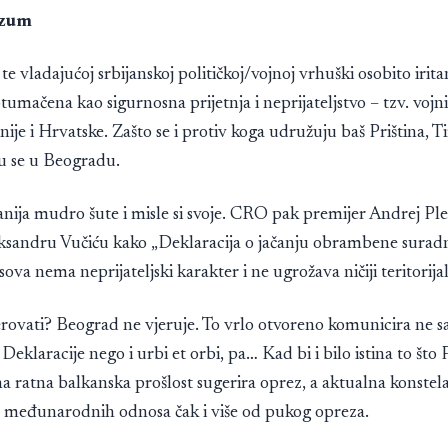
azum
 te vladajućoj srbijanskoj političkoj/vojnoj vrhuški osobito irit
otumačena kao sigurnosna prijetnja i neprijateljstvo – tzv. voj
ije i Hrvatske. Zašto se i protiv koga udružuju baš Priština, Ti
ju se u Beogradu.
anija mudro šute i misle si svoje. CRO pak premijer Andrej Pl
ksandru Vučiću kako „Deklaracija o jačanju obrambene suradn
ova nema neprijateljski karakter i ne ugrožava ničiji teritorijal
rovati? Beograd ne vjeruje. To vrlo otvoreno komunicira ne 
Deklaracije nego i urbi et orbi, pa… Kad bi i bilo istina to što
a ratna balkanska prošlost sugerira oprez, a aktualna konstela
međunarodnih odnosa čak i više od pukog opreza.