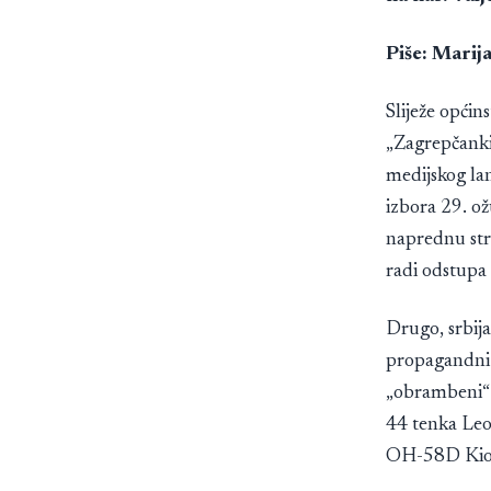
Piše: Marij
Sliježe općin
„Zagrepčanki“
medijskog la
izbora 29. o
naprednu str
radi odstupa s
Drugo, srbij
propagandni 
„obrambeni“ 
44 tenka Le
OH-58D Kiow