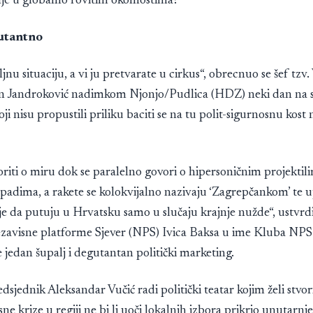
je u globalno rovitim okolnostima?
gutantno
nu situaciju, a vi ju pretvarate u cirkus“, obrecnuo se šef tzv.
 Jandroković nadimkom Njonjo/Pudlica (HDZ) neki dan na 
oji nisu propustili priliku baciti se na tu polit-sigurnosnu kos
oriti o miru dok se paralelno govori o hipersoničnim projektili
adima, a rakete se kolokvijalno nazivaju ‘Zagrepčankom’ te 
e da putuju u Hrvatsku samo u slučaju krajnje nužde“, ustvrdi
zavisne platforme Sjever (NPS) Ivica Baksa u ime Kluba NPS-
e jedan šupalj i degutantan politički marketing.
edsjednik Aleksandar Vučić radi politički teatar kojim želi stvo
ne krize u regiji ne bi li uoči lokalnih izbora prikrio unutarnje