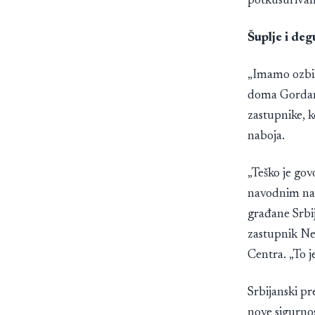
potkusurivan
Šuplje i de
„Imamo ozbilj
doma Gordan
zastupnike, k
naboja.
„Teško je gov
navodnim nap
građane Srbij
zastupnik Ne
Centra. „To j
Srbijanski pr
nove sigurnos