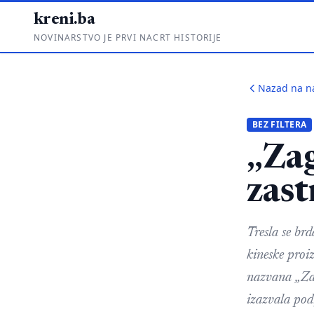
kreni.ba
NOVINARSTVO JE PRVI NACRT HISTORIJE
Nazad na n
BEZ FILTERA
„Zag
zast
Tresla se br
kineske proi
nazvana „Zag
izazvala podi