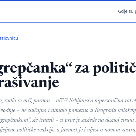
Gdje su 
aslovnicu
repčanka“ za politi
rašivanje
da, rodio se miš, pardon – niš’!? Srbijanska hipersonična r
zvodnje – ne slučajno i nimalo pametno u Beogradu kolokvi
repčankom“, sic transit – u prve je susjede na desnoj stran
jeljene političke reakcije, a javnost je i vijest o novom zast