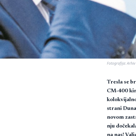
Fotografija: Arhiv
Tresla se br
CM-400 kine
kolokvijaln
strani Dunav
novom zastr
nju dočekal
na nas! Valj