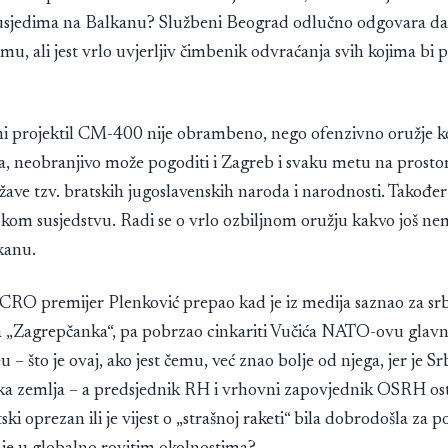
 susjedima na Balkanu? Službeni Beograd odlučno odgovara da 
omu, ali jest vrlo uvjerljiv čimbenik odvraćanja svih kojima bi
ni projektil CM-400 nije obrambeno, nego ofenzivno oružje ko
, neobranjivo može pogoditi i Zagreb i svaku metu na prosto
žave tzv. bratskih jugoslavenskih naroda i narodnosti. Također 
skom susjedstvu. Radi se o vrlo ozbiljnom oružju kakvo još ne
kanu.
se CRO premijer Plenković prepao kad je iz medija saznao za sr
„Zagrepčanka“, pa pobrzao cinkariti Vučića NATO-ovu glav
– što je ovaj, ako jest čemu, već znao bolje od njega, jer je 
ka zemlja – a predsjednik RH i vrhovni zapovjednik OSRH os
ki oprezan ili je vijest o „strašnoj raketi“ bila dobrodošla za po