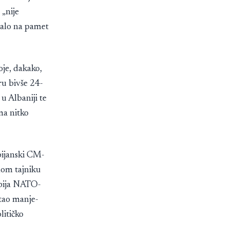
„nije
 palo na pamet
je, dakako,
ru bivše 24-
u Albaniji te
ma nitko
bijanski CM-
nom tajniku
Srbija NATO-
tao manje-
litičko