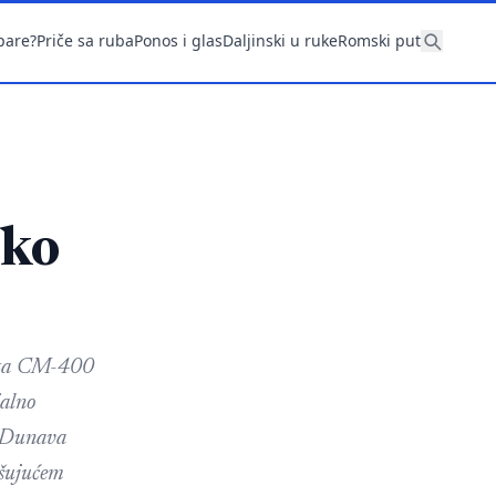
pare?
Priče sa ruba
Ponos i glas
Daljinski u ruke
Romski put
čko
aketa CM-400
jalno
i Dunava
rašujućem