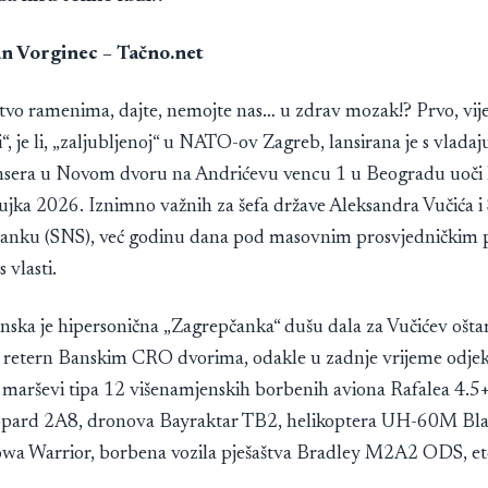
an Vorginec – Tačno.net
stvo ramenima, dajte, nemojte nas… u zdrav mozak!? Prvo, vije
, je li, „zaljubljenoj“ u NATO-ov Zagreb, lansirana je s vladaj
nsera u Novom dvoru na Andrićevu vencu 1 u Beogradu uoči 
žujka 2026. Iznimno važnih za šefa države Aleksandra Vučića i
anku (SNS), već godinu dana pod masovnim prosvjedničkim 
 vlasti.
anska je hipersonična „Zagrepčanka“ dušu dala za Vučićev ošta
retern Banskim CRO dvorima, odakle u zadnje vrijeme odje
marševi tipa 12 višenamjenskih borbenih aviona Rafalea 4.5+
opard 2A8, dronova Bayraktar TB2, helikoptera UH-60M Bl
a Warrior, borbena vozila pješaštva Bradley M2A2 ODS, et