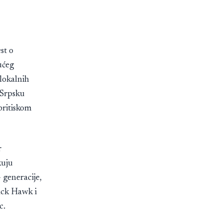
st o
ućeg
lokalnih
 Srpsku
pritiskom
r
kuju
 generacije,
ack Hawk i
c.