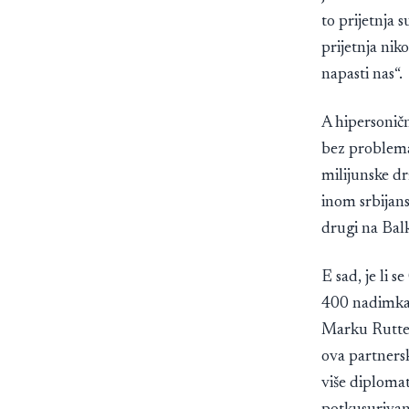
to prijetnja
prijetnja nik
napasti nas“.
A hipersonič
bez problema
milijunske dr
inom srbijan
drugi na Bal
E sad, je li 
400 nadimka 
Marku Rutteu 
ova partners
više diplomats