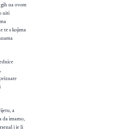
rugih na ovom
 niti
ama
ne te s kojima
ranama
jednice
,
priznate
i
jetu, a
na da imamo,
senal i je li