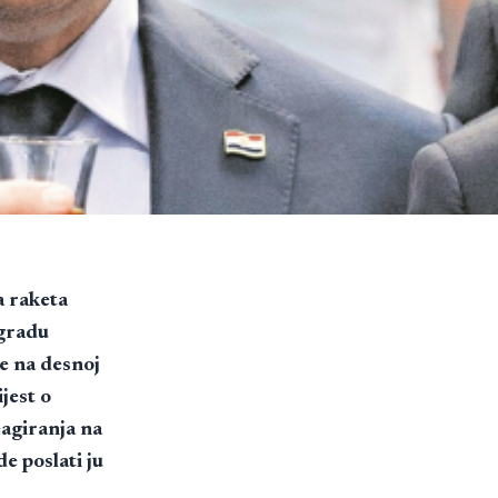
a raketa
ogradu
de na desnoj
ijest o
eagiranja na
 poslati ju