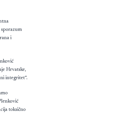
antna
ni sporazum
rana i
enković
je Hrvatske,
ni integritet“.
samo
 Plenković
cija toksično