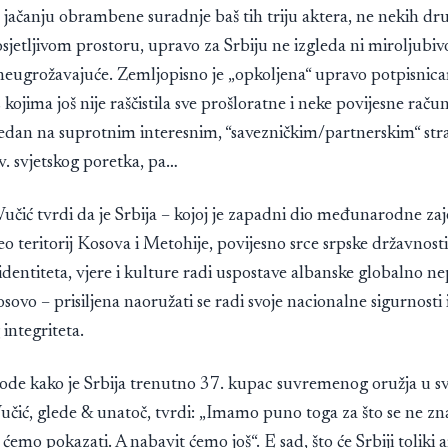
o jačanju obrambene suradnje baš tih triju aktera, ne nekih d
osjetljivom prostoru, upravo za Srbiju ne izgleda ni miroljubivo
o neugrožavajuće. Zemljopisno je „opkoljena“ upravo potpisnic
 kojima još nije raščistila sve prošloratne i neke povijesne raču
 jedan na suprotnim interesnim, “savezničkim/partnerskim“ st
zv. svjetskog poretka, pa…
učić tvrdi da je Srbija – kojoj je zapadni dio međunarodne za
o teritorij Kosova i Metohije, povijesno srce srpske državnosti
dentiteta, vjere i kulture radi uspostave albanske globalno ne
ovo – prisiljena naoružati se radi svoje nacionalne sigurnosti 
 integriteta.
vode kako je Srbija trenutno 37. kupac suvremenog oružja u svi
učić, glede & unatoč, tvrdi: „Imamo puno toga za što se ne z
 ćemo pokazati. A nabavit ćemo još“. E sad, što će Srbiji toliki ar