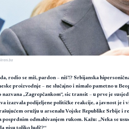
 kreni.ba
da, rodio se miš, pardon – niš’!? Srbijanska hipersoničn
ske proizvodnje – ne slučajno i nimalo pametno u Be
o nazvana „Zagrepčankom“, sic transit – u prve je susje
a izazvala podijeljene političke reakcije, a javnost je i v
ašujućem oružju u arsenalu Vojske Republike Srbije i r
a posprdnim odmahivanjem rukom. Kažu: „Neka se usude
da nisu toliko ludi!?“