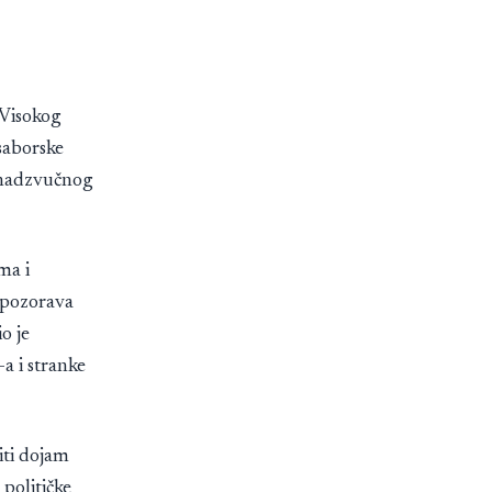
 Visokog
saborske
t nadzvučnog
ma i
upozorava
o je
a i stranke
riti dojam
 političke