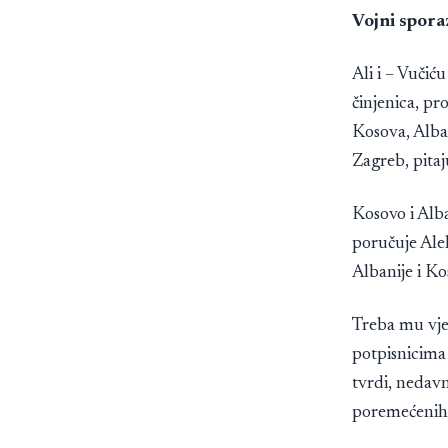
Vojni spor
Ali i – Vučiću
činjenica, pr
Kosova, Alban
Zagreb, pita
Kosovo i Alb
poručuje Ale
Albanije i Kos
Treba mu vje
potpisnicima 
tvrdi, nedavn
poremećenih 