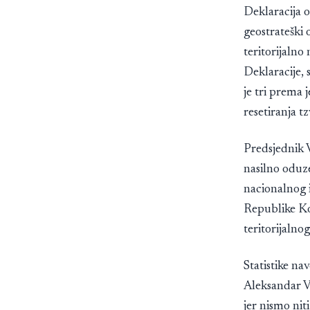
Deklaracija 
geostrateški 
teritorijaln
Deklaracije, s
je tri prema
resetiranja t
Predsjednik V
nasilno oduze
nacionalnog i
Republike Kos
teritorijalnog
Statistike na
Aleksandar V
jer nismo niti