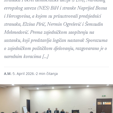
stranaka Pokret demokratske akcije (PDA), Narodnog
evropskog saveza (NES) BiH i stranke Naprijed Bosna
i Hercegovina, a kojem su prisustvovali predsjednici
stranaka, Elzina Pirić, Nermin Ogrešević i Šemsudin
Mehmedović. Prema zajedničkom saopštenju na
sastanku, koji predstavlja logičan nastavak Sporazuma
o zajedničkom političkom djelovanju, razgovarano je o
narednim koracima […]
A.M.
·
5. April 2026.
·
2 min čitanja