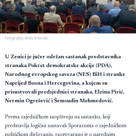
Fotografija: Arhiv kreni.ba
U Zenici je jučer održan sastanak predstavnika
stranaka Pokret demokratske akcije (PDA),
Narodnog evropskog saveza (NES) BiH i stranke
Naprijed Bosna i Hercegovina, a kojem su
prisustvovali predsjednici stranaka, Elzina Pirić,
Nermin Ogrešević i Šemsudin Mehmedović.
Prema zajedničkom saopštenju na sastanku, koji
predstavlja logičan nastavak Sporazuma o zajedničkom
političkom djelovanju, razgovarano je o narednim