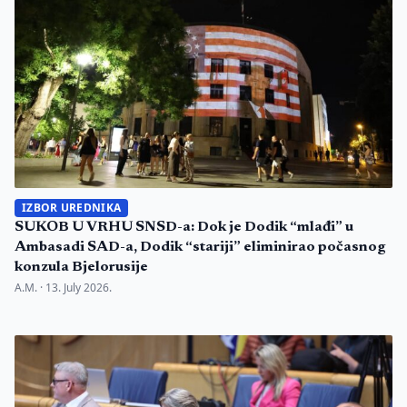
IZBOR UREDNIKA
SUKOB U VRHU SNSD-a: Dok je Dodik “mlađi” u
Ambasadi SAD-a, Dodik “stariji” eliminirao počasnog
konzula Bjelorusije
A.M. ·
13. July 2026.