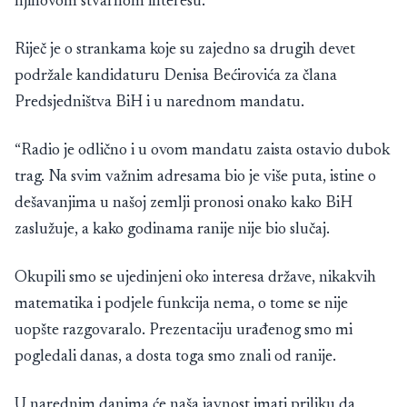
njihovom stvarnom interesu.
Riječ je o strankama koje su zajedno sa drugih devet
podržale kandidaturu Denisa Bećirovića za člana
Predsjedništva BiH i u narednom mandatu.
“Radio je odlično i u ovom mandatu zaista ostavio dubok
trag. Na svim važnim adresama bio je više puta, istine o
dešavanjima u našoj zemlji pronosi onako kako BiH
zaslužuje, a kako godinama ranije nije bio slučaj.
Okupili smo se ujedinjeni oko interesa države, nikakvih
matematika i podjele funkcija nema, o tome se nije
uopšte razgovaralo. Prezentaciju urađenog smo mi
pogledali danas, a dosta toga smo znali od ranije.
U narednim danima će naša javnost imati priliku da