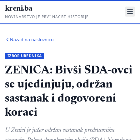
kreni.ba
NOVINARSTVO JE PRVI NACRT HISTORIJE
Gdje su pare?
Nazad na naslovnicu
Priče sa ruba
IZBOR UREDNIKA
Ponos i glas
ZENICA: Bivši SDA-ovci
Daljinski u ruke
se ujedinjuju, održan
Romski put
sastanak i dogovoreni
O nama
koraci
Impressum
Kontakt
U Zenici je jučer održan sastanak predstavnika