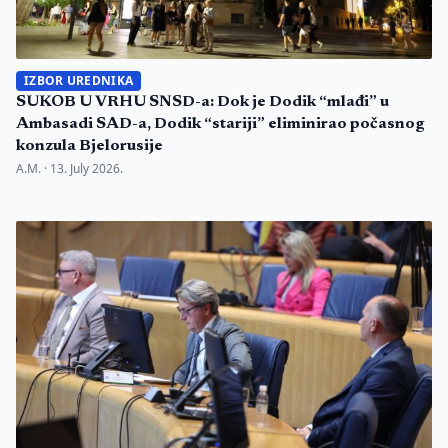
IZBOR UREDNIKA
SUKOB U VRHU SNSD-a: Dok je Dodik “mlađi” u
Ambasadi SAD-a, Dodik “stariji” eliminirao počasnog
konzula Bjelorusije
A.M. ·
13. July 2026.