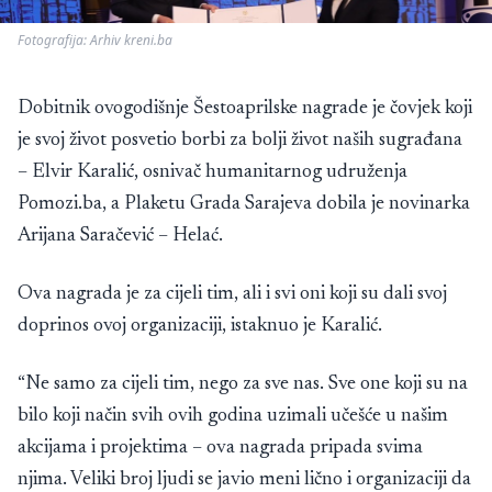
Fotografija: Arhiv kreni.ba
Dobitnik ovogodišnje Šestoaprilske nagrade je čovjek koji
je svoj život posvetio borbi za bolji život naših sugrađana
– Elvir Karalić, osnivač humanitarnog udruženja
Pomozi.ba, a Plaketu Grada Sarajeva dobila je novinarka
Arijana Saračević – Helać.
Ova nagrada je za cijeli tim, ali i svi oni koji su dali svoj
doprinos ovoj organizaciji, istaknuo je Karalić.
“Ne samo za cijeli tim, nego za sve nas. Sve one koji su na
bilo koji način svih ovih godina uzimali učešće u našim
akcijama i projektima – ova nagrada pripada svima
njima. Veliki broj ljudi se javio meni lično i organizaciji da