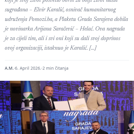
koji je svoj život posvetio borbi za bolji život naših
sugrađana – Elvir Karalić, osnivač humanitarnog
udruženja Pomozi.ba, a Plaketu Grada Sarajeva dobila
je novinarka Arijana Saračević – Helać. Ova nagrada
je za cijeli tim, ali i svi oni koji su dali svoj doprinos
ovoj organizaciji, istaknuo je Karalić. […]
A.M.
·
6. April 2026.
·
2 min čitanja