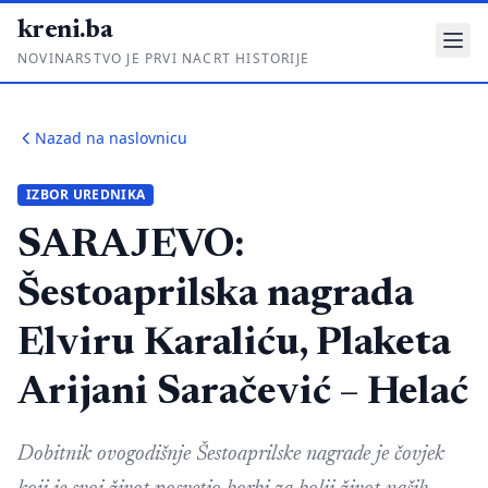
kreni.ba
NOVINARSTVO JE PRVI NACRT HISTORIJE
Gdje su pare?
Nazad na naslovnicu
Priče sa ruba
IZBOR UREDNIKA
Ponos i glas
SARAJEVO:
Daljinski u ruke
Šestoaprilska nagrada
Romski put
Elviru Karaliću, Plaketa
O nama
Arijani Saračević – Helać
Impressum
Kontakt
Dobitnik ovogodišnje Šestoaprilske nagrade je čovjek