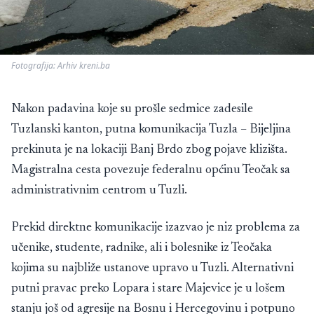
Fotografija: Arhiv kreni.ba
Nakon padavina koje su prošle sedmice zadesile
Tuzlanski kanton, putna komunikacija Tuzla – Bijeljina
prekinuta je na lokaciji Banj Brdo zbog pojave klizišta.
Magistralna cesta povezuje federalnu općinu Teočak sa
administrativnim centrom u Tuzli.
Prekid direktne komunikacije izazvao je niz problema za
učenike, studente, radnike, ali i bolesnike iz Teočaka
kojima su najbliže ustanove upravo u Tuzli. Alternativni
putni pravac preko Lopara i stare Majevice je u lošem
stanju još od agresije na Bosnu i Hercegovinu i potpuno