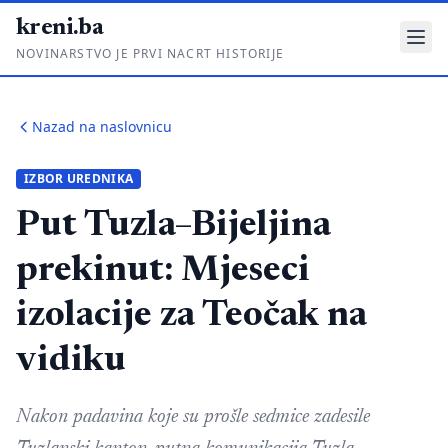
kreni.ba
NOVINARSTVO JE PRVI NACRT HISTORIJE
Gdje su pare?
Nazad na naslovnicu
Priče sa ruba
IZBOR UREDNIKA
Ponos i glas
Put Tuzla–Bijeljina
Daljinski u ruke
prekinut: Mjeseci
Romski put
izolacije za Teočak na
O nama
vidiku
Impressum
Kontakt
Nakon padavina koje su prošle sedmice zadesile