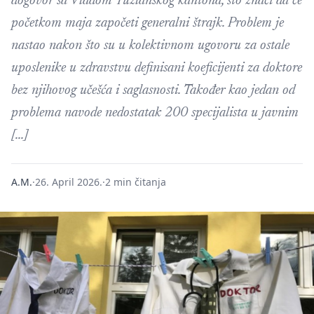
dogovor sa Vladom Tuzlanskog kantona, što znači da će
početkom maja započeti generalni štrajk. Problem je
nastao nakon što su u kolektivnom ugovoru za ostale
uposlenike u zdravstvu definisani koeficijenti za doktore
bez njihovog učešća i saglasnosti. Također kao jedan od
problema navode nedostatak 200 specijalista u javnim
[…]
A.M.
·
26. April 2026.
·
2 min čitanja