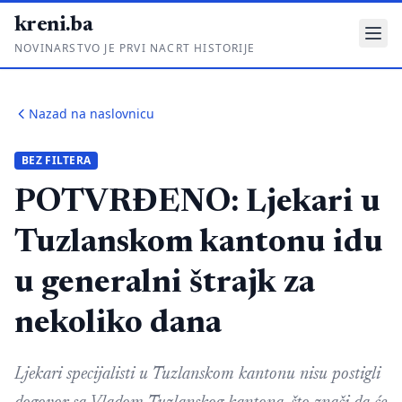
kreni.ba
NOVINARSTVO JE PRVI NACRT HISTORIJE
Gdje su pare?
Nazad na naslovnicu
Priče sa ruba
BEZ FILTERA
Ponos i glas
POTVRĐENO: Ljekari u
Daljinski u ruke
Tuzlanskom kantonu idu
Romski put
u generalni štrajk za
O nama
nekoliko dana
Impressum
Kontakt
Ljekari specijalisti u Tuzlanskom kantonu nisu postigli