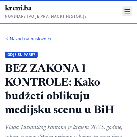
kreni.ba
NOVINARSTVO JE PRVI NACRT HISTORIJE
Gdje su pare?
Nazad na naslovnicu
Priče sa ruba
GDJE SU PARE?
Ponos i glas
BEZ ZAKONA I
Daljinski u ruke
KONTROLE: Kako
Romski put
budžeti oblikuju
O nama
medijsku scenu u BiH
Impressum
Kontakt
Vlada Tuzlanskog kantona je krajem 2025. godine,