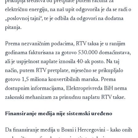
prikuplja sredstva od pretplate putem računa za
električnu energiju, na naš upit odgovorila je da se radi o
„poslovnoj tajni“, te je odbila da odgovori na dodatna
pitanja.
Prema nezvaničnim podacima, RTV taksa je u ranijim
godinama fakturisana za gotovo 530.000 domaćinstava,
ali je uspješnost naplate iznosila 40-ak posto. Na taj
način, putem RTV pretplate, mjesečno se prikupljalo
gotovo 1,5 miliona konvertibilnih maraka. Prema
dostupnim informacijama, Elektroprivreda BiH nema
zakonski mehanizam za prinudnu naplatu RTV takse.
Finansiranje medija nije sistemski uređeno
Da finansiranje medija u Bosni i Hercegovini – kako onih