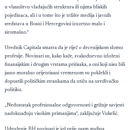
u vlasništvu vladajućih struktura ili njima bliskih
pojedinaca, ali i u tome što je tržište medija i javnih
sredstava u Bosni i Hercegovini izuzetno malo i
siromašno.“
Urednik Capitala smatra da je riječ o decenijskom slomu
profesije. Novinari su, kako kaže, svakodnevno izloženi
finansijskim i drugim vrstama pritisaka, a oni koji nisu bili
jasno moralno orijentisani vremenom su poklekli i
dopustili političkim strankama da utiču na uređivačku
politiku.
„Nedostatak profesionalne odgovornosti i grižnje savjesti
nadoknađuju visokim primanjima“, zaključuje Vukelić.
Udruženje BH novinari je još prije osam godina