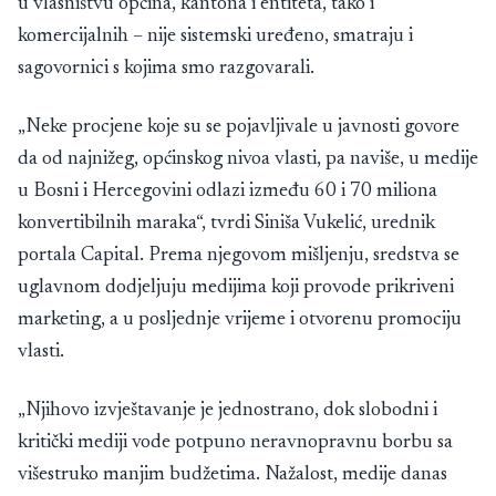
u vlasništvu općina, kantona i entiteta, tako i
komercijalnih – nije sistemski uređeno, smatraju i
sagovornici s kojima smo razgovarali.
„Neke procjene koje su se pojavljivale u javnosti govore
da od najnižeg, općinskog nivoa vlasti, pa naviše, u medije
u Bosni i Hercegovini odlazi između 60 i 70 miliona
konvertibilnih maraka“, tvrdi Siniša Vukelić, urednik
portala Capital. Prema njegovom mišljenju, sredstva se
uglavnom dodjeljuju medijima koji provode prikriveni
marketing, a u posljednje vrijeme i otvorenu promociju
vlasti.
„Njihovo izvještavanje je jednostrano, dok slobodni i
kritički mediji vode potpuno neravnopravnu borbu sa
višestruko manjim budžetima. Nažalost, medije danas