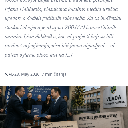
tokom novogodišnjeg prijema u kabinetu premijera
Irfana Halilagića, vlasnicima lokalnih medija uručila
ugovore o dodjeli godišnjih subvencija. Za tu budžetsku
stavku izdvojeno je ukupno 200.000 konvertibilnih
maraka. Lista dobitnika, kao ni projekti koji su bili
predmet ocjenjivanja, nisu bili javno objavljeni – ni
putem oglasne ploče, niti na […]
A.M.
·
23. May 2026.
·
7 min čitanja