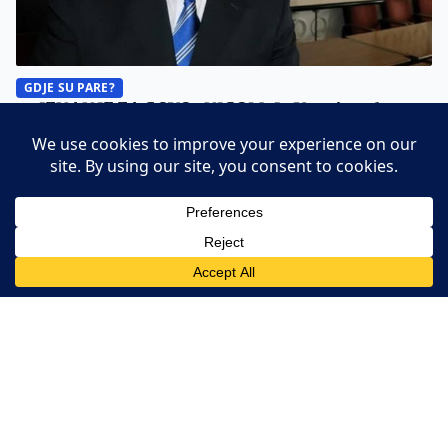
GDJE SU PARE?
PRIZNANJE ZA GOVORNICOM: JP Veterinarska
stanica Tuzla nabavljala od firme svog direktora?
(VIDEO)
A.M. ·
28. June 2026.