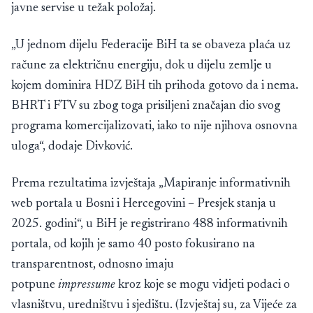
javne servise u težak položaj.
„U jednom dijelu Federacije BiH ta se obaveza plaća uz
račune za električnu energiju, dok u dijelu zemlje u
kojem dominira HDZ BiH tih prihoda gotovo da i nema.
BHRT i FTV su zbog toga prisiljeni značajan dio svog
programa komercijalizovati, iako to nije njihova osnovna
uloga“, dodaje Divković.
Prema rezultatima
izvještaja
„Mapiranje informativnih
web portala u Bosni i Hercegovini – Presjek stanja u
2025. godini“, u BiH je registrirano 488 informativnih
portala, od kojih je samo 40 posto fokusirano na
transparentnost, odnosno imaju
potpune
impressume
kroz koje se mogu vidjeti podaci o
vlasništvu, uredništvu i sjedištu. (Izvještaj su, za Vijeće za