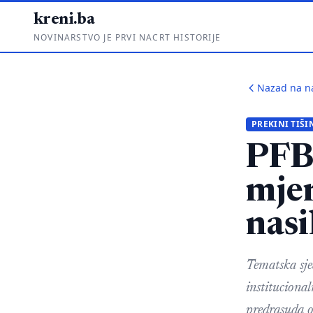
kreni.ba
NOVINARSTVO JE PRVI NACRT HISTORIJE
Nazad na n
PREKINI TIŠI
PFBi
mjer
nasi
Tematska sje
instituciona
predrasuda o