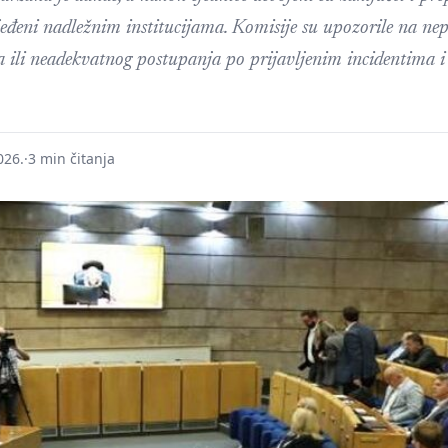
ijeđeni nadležnim institucijama. Komisije su upozorile na nep
 ili neadekvatnog postupanja po prijavljenim incidentima i
026.
·
3 min čitanja