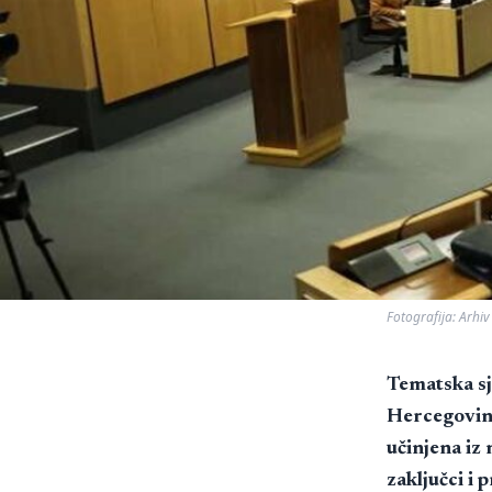
Fotografija: Arhiv
Tematska sj
Hercegovine
učinjena iz
zaključci i 