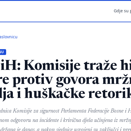
Gdje su 
aslovnicu
NU
H: Komisije traže h
e protiv govora mrž
lja i huškačke retori
dnica Komisije za sigurnost Parlamenta Federacije Bosne i 
lnom odgovoru na incidente i krivična djela učinjena iz mržnj
držana je danas, a nakon sjednice usvojeni su zaključci i pre