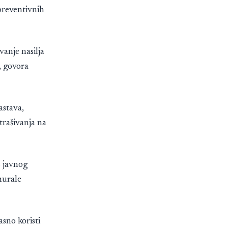
preventivnih
anje nasilja
, govora
astava,
strašivanja na
z javnog
 murale
sno koristi