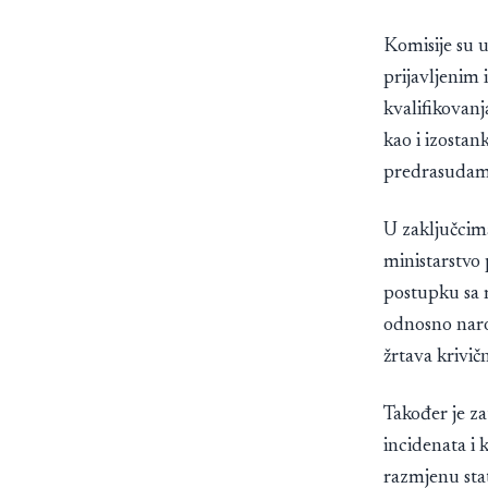
Komisije su 
prijavljenim
kvalifikovanj
kao i izostan
predrasudam
U zaključcim
ministarstvo
postupku sa 
odnosno narod
žrtava krivičn
Također je z
incidenata i 
razmjenu stat