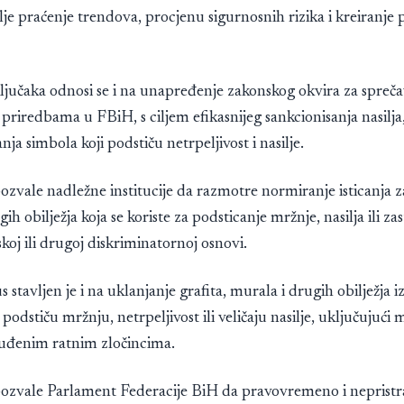
e praćenje trendova, procjenu sigurnosnih rizika i kreiranje 
jučaka odnosi se i na unapređenje zakonskog okvira za sprečav
priredbama u FBiH, s ciljem efikasnijeg sankcionisanja nasilja
anja simbola koji podstiču netrpeljivost i nasilje.
ozvale nadležne institucije da razmotre normiranje isticanja z
ih obilježja koja se koriste za podsticanje mržnje, nasilja ili za
skoj ili drugoj diskriminatornoj osnovi.
 stavljen je i na uklanjanje grafita, murala i drugih obilježja i
 podstiču mržnju, netrpeljivost ili veličaju nasilje, uključujući
uđenim ratnim zločincima.
pozvale Parlament Federacije BiH da pravovremeno i nepristra