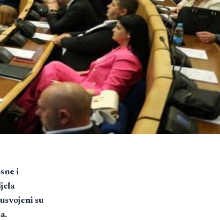
sne i
jela
usvojeni su
a.