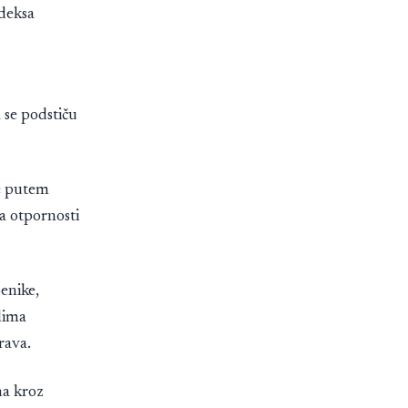
deksa
a se podstiču
je putem
ja otpornosti
benike,
elima
rava.
ma kroz