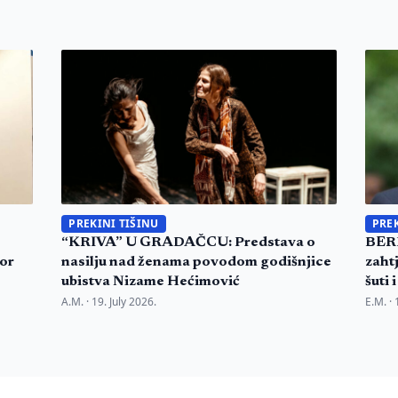
PREKINI TIŠINU
PREK
“KRIVA” U GRADAČCU: Predstava o
BER
tor
nasilju nad ženama povodom godišnjice
zaht
ubistva Nizame Hećimović
šuti
A.M. ·
19. July 2026.
E.M. ·