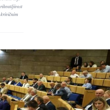
rihvatljivost
 krivičnim