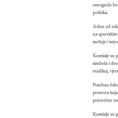
omogućio bolj
politika.
Jedan od zakl
na sportskim 
mržnje i istic
Komisije su p
simbola i drug
etničkoj, vjer
Poseban fokus
prostora koja
posvećene os
Komisije su 