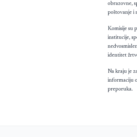
obrazovne, s
poštovanje i
Komisije su p
institucije, s
nedvosmislen
identitet žrtv
Na kraju je z
informaciju 
preporuka.