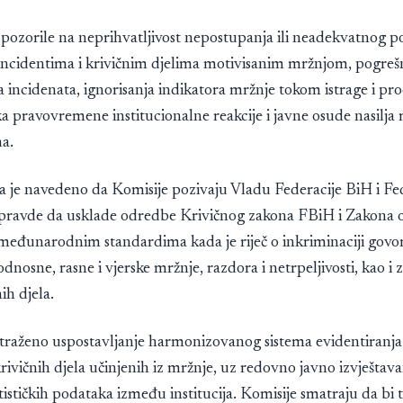
upozorile na neprihvatljivost nepostupanja ili neadekvatnog p
 incidentima i krivičnim djelima motivisanim mržnjom, pogre
a incidenata, ignorisanja indikatora mržnje tokom istrage i pro
ka pravovremene institucionalne reakcije i javne osude nasilja
a.
a je navedeno da Komisije pozivaju Vladu Federacije BiH i F
 pravde da usklade odredbe Krivičnog zakona FBiH i Zakona 
međunarodnim standardima kada je riječ o inkriminaciji govo
nosne, rasne i vjerske mržnje, razdora i netrpeljivosti, kao i z
ih djela.
atraženo uspostavljanje harmonizovanog sistema evidentiranja 
krivičnih djela učinjenih iz mržnje, uz redovno javno izvještava
ističkih podataka između institucija. Komisije smatraju da bi 