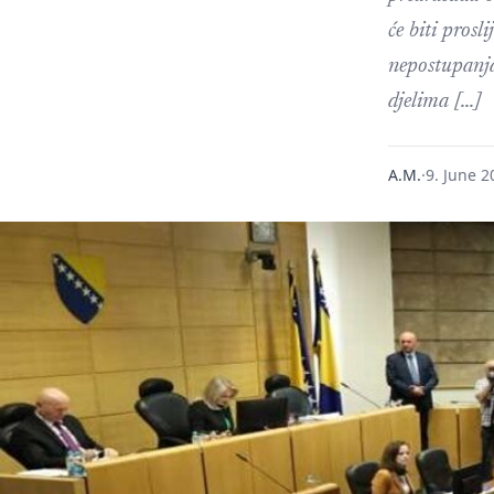
će biti prosl
nepostupanja
djelima […]
A.M.
·
9. June 2