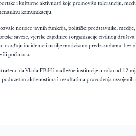
portske i kulturne aktivnosti koje promovišu toleranciju, me
 nenasilnu komunikaciju.
ozvale nosioce javnih funkcija, političke predstavnike, medije
portske saveze, vjerske zajednice i organizacije civilnog društva 
o osuđuju incidente i nasilje motivisano predrasudama, bez o
e ili počinioca.
atraženo da Vlada FBiH i nadležne institucije u roku od 12 mj
o poduzetim aktivnostima i rezultatima provođenja usvojenih z