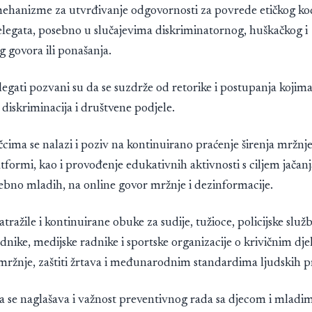
mehanizme za utvrđivanje odgovornosti za povrede etičkog ko
elegata, posebno u slučajevima diskriminatornog, huškačkog i
 govora ili ponašanja.
elegati pozvani su da se suzdrže od retorike i postupanja kojim
, diskriminacija i društvene podjele.
cima se nalazi i poziv na kontinuirano praćenje širenja mržn
atformi, kao i provođenje edukativnih aktivnosti s ciljem jačan
ebno mladih, na online govor mržnje i dezinformacije.
atražile i kontinuirane obuke za sudije, tužioce, policijske služ
dnike, medijske radnike i sportske organizacije o krivičnim dj
 mržnje, zaštiti žrtava i međunarodnim standardima ljudskih p
a se naglašava i važnost preventivnog rada sa djecom i mladi