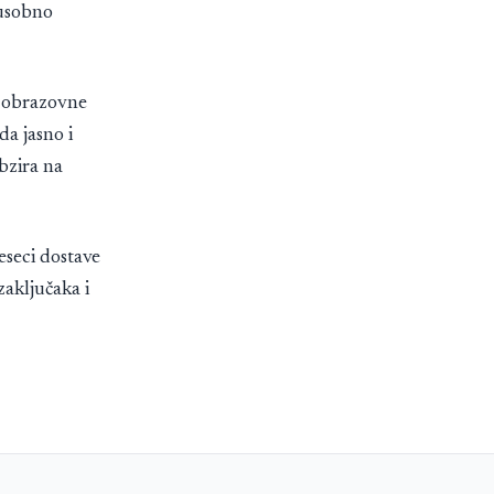
đusobno
, obrazovne
da jasno i
bzira na
eseci dostave
aključaka i