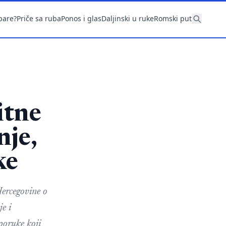
pare?
Priče sa ruba
Ponos i glas
Daljinski u ruke
Romski put
itne
nje,
ke
Hercegovine o
e i
poruke koji