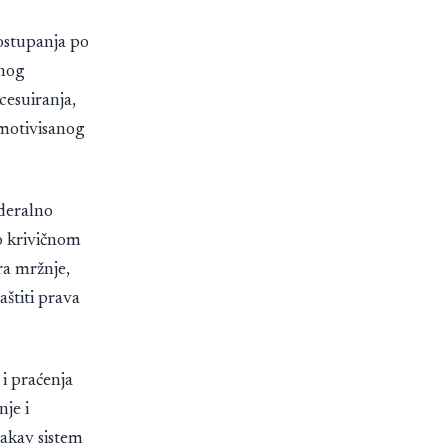
ostupanja po
šnog
cesuiranja,
 motivisanog
ederalno
o krivičnom
ra mržnje,
aštiti prava
i praćenja
nje i
takav sistem