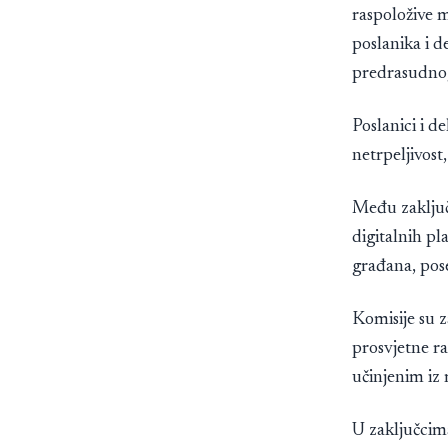
raspoložive 
poslanika i d
predrasudnog
Poslanici i d
netrpeljivost
Među zaključ
digitalnih pl
građana, pos
Komisije su z
prosvjetne ra
učinjenim iz
U zaključcim