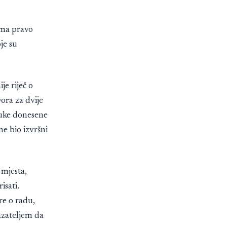
nema pravo
je su
e riječ o
ora za dvije
luke donesene
me bio izvršni
 mjesta,
isati.
re o radu,
azateljem da