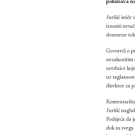
pokušava na
Jurišić istič
iznositi net
donesene to
Govoreći o p
nezakonitim 
urednice koj
uz saglasnost
direktor za 
Komentarišući
Jurišić nagla
Podsjeća da 
dok su svega