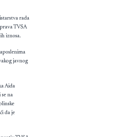
istarstva rada
 Uprava TVSA
ih iznosa.
 zaposlenima
svakog javnog
ka Aida
 se na
plinske
i da je