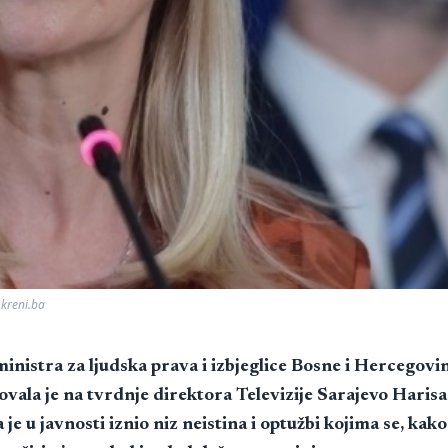
 kreni.ba
inistra za ljudska prava i izbjeglice Bosne i Hercegov
ovala je na tvrdnje direktora Televizije Sarajevo Harisa
a je u javnosti iznio niz neistina i optužbi kojima se, kak