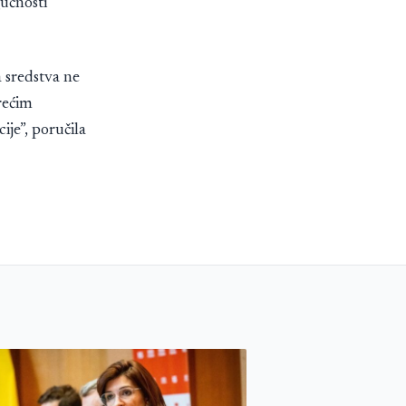
gućnosti
a sredstva ne
trećim
ije”, poručila