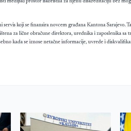
isti medijski prostor iskoristila za njenu diskreditaciju bez mo
i servis koji se finansira novcem građana Kantona Sarajevo. T
rištena za lične obračune direktora, urednika i zaposlenika sa 
bno kada se iznose netačne informacije, uvrede i diskvalifikac