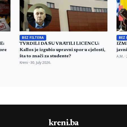
BEZ FILTERA
BEZ 
E:
TVRDILI DA SU VRATILI LICENCU:
IZME
bore
Kallos je izgubio upravni spor u cjelosti,
javn
šta to znači za studente?
A.M. ·
Kreni ·
30. July 2026.
kreni.ba