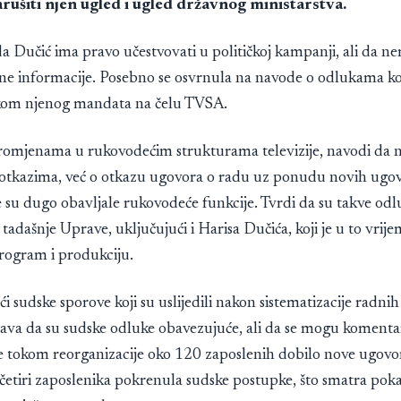
rušiti njen ugled i ugled državnog ministarstva.
e da Dučić ima pravo učestvovati u političkoj kampanji, ali da 
ačne informacije. Posebno se osvrnula na navode o odlukama ko
kom njenog mandata na čelu TVSA.
romjenama u rukovodećim strukturama televizije, navodi da nij
otkazima, već o otkazu ugovora o radu uz ponudu novih ugov
e su dugo obavljale rukovodeće funkcije. Tvrdi da su takve od
 tadašnje Uprave, uključujući i Harisa Dučića, koji je u to vrije
program i produkciju.
 sudske sporove koji su uslijedili nakon sistematizacije radnih
šava da su sudske odluke obavezujuće, ali da se mogu komentar
je tokom reorganizacije oko 120 zaposlenih dobilo nove ugovo
 četiri zaposlenika pokrenula sudske postupke, što smatra pok