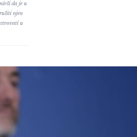
nivši da je u
rušiti njen
estvovati u