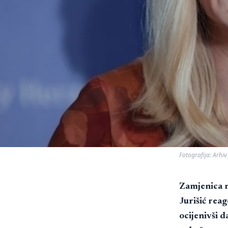
Fotografija: Arhiv
Zamjenica m
Jurišić reag
ocijenivši d