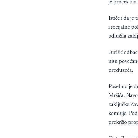
je proces bio
Ističe i da j
i socijalne p
odlučila zakl
Jurišić odbac
nisu povećane
preduzeća.
Posebno je de
Mršića. Navod
zaključke Za
komisije. Pod
prekršio prop