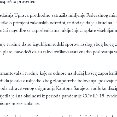
 uspješno proveden.
e tadašnja Uprava prethodno zatražila mišljenje Federalnog min
olitike o primjeni zakonskih odredbi, te dodaje da je aktuelna
jučiti nagodbe sa zaposlenicama, uključujući isplate višehiljadn
uje tvrdnje da su izgubljeni sudski sporovi razlog zbog kojeg
 plate, navodeći da su takvi troškovi sastavni dio poslovanja 
mantovala i tvrdnje koje se odnose na slučaj bivšeg zaposleni
i da je otkaz uslijedio zbog zloupotrebe bolovanja, pozivajući
voda zdravstvenog osiguranja Kantona Sarajevo i odluku disci
sjetila je i na okolnosti iz perioda pandemije COVID-19, tvrdeć
isane mjere izolacije.