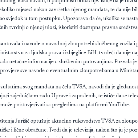
obing, kako navodi, u potpunosti odbacuje. Ističe da je tužb
koliko mjeseci nakon završetka njenog mandata, te da nije bil
ao svjedok u tom postupku. Upozorava da će, ukoliko se nastav
žnih tvrdnji o njenoj ulozi, iskoristiti dostupna pravna sredstva
mantovala i navode o navodnoj zloupotrebi službenog vozila i 
nistarstvu za ljudska prava i izbjeglice BiH, tvrdeći da nije na
avala netačne informacije o službenim putovanjima. Pozvala je
da provjere sve navode o eventualnim zloupotrebama u Minista
ezultatima svog mandata na čelu TVSA, navodi da je gledanost 
ujući zajedničkom radu Uprave i zaposlenih, te ističe da se telev
 može poistovjećivati sa pregledima na platformi YouTube.
pštenja Jurišić optužuje aktuelno rukovodstvo TVSA za zloup
ičke i lične obračune. Tvrdi da je televizija, nakon što ju je po