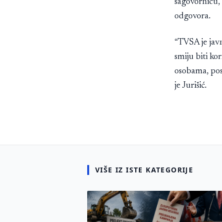
sagovornicu, 
odgovora.
“TVSA je javn
smiju biti ko
osobama, pose
je Jurišić.
VIŠE IZ ISTE KATEGORIJE