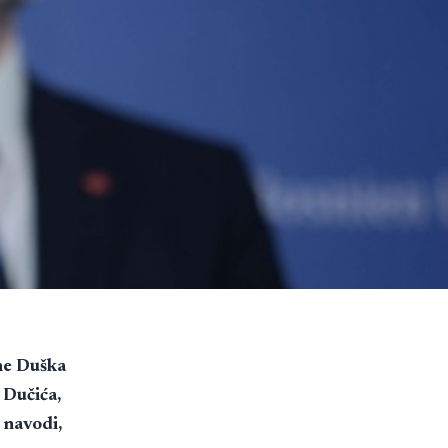
ine Duška
 Dučića,
o navodi,