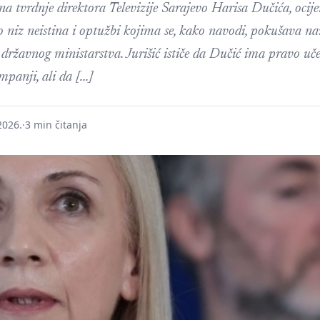
na tvrdnje direktora Televizije Sarajevo Harisa Dučića, ocije
o niz neistina i optužbi kojima se, kako navodi, pokušava na
 državnog ministarstva. Jurišić ističe da Dučić ima pravo uč
mpanji, ali da […]
2026.
·
3 min čitanja