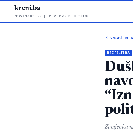
kreni.ba
NOVINARSTVO JE PRVI NACRT HISTORIJE
Nazad na n
BEZ FILTERA
Duš
nav
“Izn
poli
Zamjenica mi