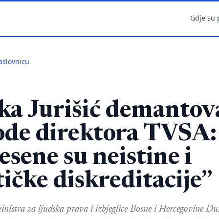
Gdje su 
aslovnicu
ka Jurišić demantov
ode direktora TVSA:
esene su neistine i
tičke diskreditacije”
nistra za ljudska prava i izbjeglice Bosne i Hercegovine Duš