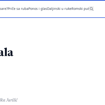
pare?
Priče sa ruba
Ponos i glas
Daljinski u ruke
Romski put
ala
ka Jurišić