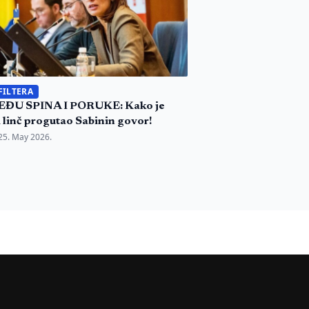
FILTERA
ĐU SPINA I PORUKE: Kako je
i linč progutao Sabinin govor!
25. May 2026.