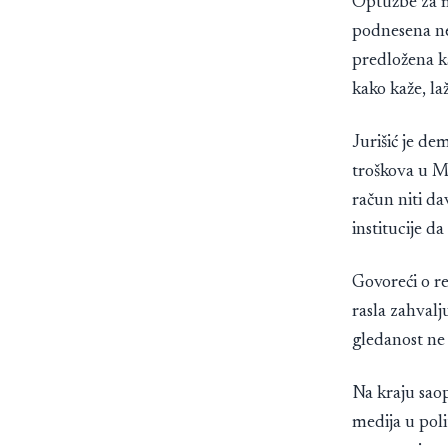
Optužbe za m
podnesena ne
predložena k
kako kaže, la
Jurišić je de
troškova u Mi
račun niti d
institucije 
Govoreći o r
rasla zahvalj
gledanost ne
Na kraju sao
medija u polit