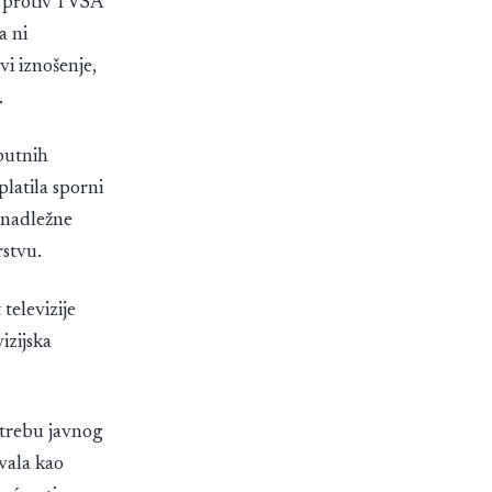
a protiv TVSA
a ni
i iznošenje,
.
putnih
platila sporni
 nadležne
rstvu.
televizije
izijska
otrebu javnog
zvala kao