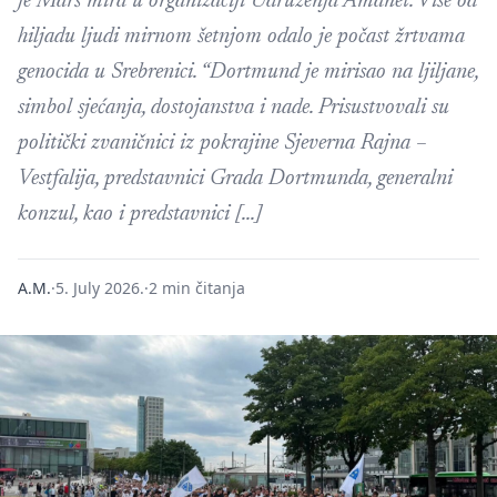
je Marš mira u organizaciji Udruženja Amanet. Više od
hiljadu ljudi mirnom šetnjom odalo je počast žrtvama
genocida u Srebrenici. “Dortmund je mirisao na ljiljane,
simbol sjećanja, dostojanstva i nade. Prisustvovali su
politički zvaničnici iz pokrajine Sjeverna Rajna –
Vestfalija, predstavnici Grada Dortmunda, generalni
konzul, kao i predstavnici […]
A.M.
·
5. July 2026.
·
2 min čitanja