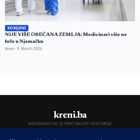
KORIJENI
NIJE VIŠE OBEĆANA ZEMLJA: Medicinari više ne
hrle u Njemačku
Kreni ·
9. March 2026.
kreni.ba
NOVINARSTVO JE PRVI NACRT HISTORIJE