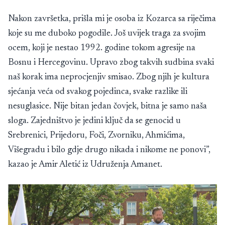
Nakon završetka, prišla mi je osoba iz Kozarca sa riječima
koje su me duboko pogodile. Još uvijek traga za svojim
ocem, koji je nestao 1992. godine tokom agresije na
Bosnu i Hercegovinu. Upravo zbog takvih sudbina svaki
naš korak ima neprocjenjiv smisao. Zbog njih je kultura
sjećanja veća od svakog pojedinca, svake razlike ili
nesuglasice. Nije bitan jedan čovjek, bitna je samo naša
sloga. Zajedništvo je jedini ključ da se genocid u
Srebrenici, Prijedoru, Foči, Zvorniku, Ahmićima,
Višegradu i bilo gdje drugo nikada i nikome ne ponovi”,
kazao je Amir Aletić iz Udruženja Amanet.