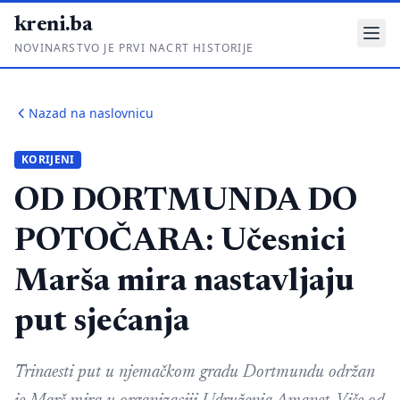
kreni.ba
NOVINARSTVO JE PRVI NACRT HISTORIJE
Gdje su pare?
Nazad na naslovnicu
Priče sa ruba
KORIJENI
Ponos i glas
OD DORTMUNDA DO
Daljinski u ruke
POTOČARA: Učesnici
Romski put
Marša mira nastavljaju
O nama
put sjećanja
Impressum
Kontakt
Trinaesti put u njemačkom gradu Dortmundu održan