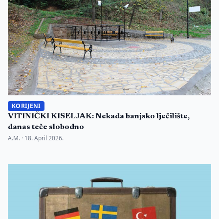
KORIJENI
VITINIČKI KISELJAK: Nekada banjsko lječilište,
danas teče slobodno
A.M. ·
18. April 2026.