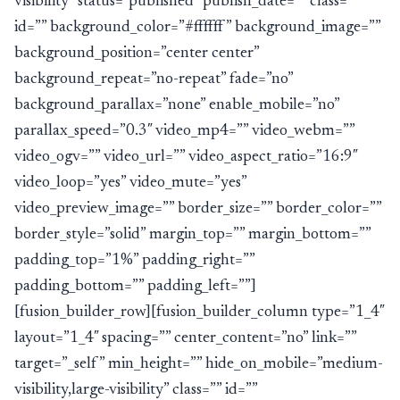
visibility” status=”published” publish_date=”” class=””
id=”” background_color=”#ffffff” background_image=””
background_position=”center center”
background_repeat=”no-repeat” fade=”no”
background_parallax=”none” enable_mobile=”no”
parallax_speed=”0.3″ video_mp4=”” video_webm=””
video_ogv=”” video_url=”” video_aspect_ratio=”16:9″
video_loop=”yes” video_mute=”yes”
video_preview_image=”” border_size=”” border_color=””
border_style=”solid” margin_top=”” margin_bottom=””
padding_top=”1%” padding_right=””
padding_bottom=”” padding_left=””]
[fusion_builder_row][fusion_builder_column type=”1_4″
layout=”1_4″ spacing=”” center_content=”no” link=””
target=”_self” min_height=”” hide_on_mobile=”medium-
visibility,large-visibility” class=”” id=””