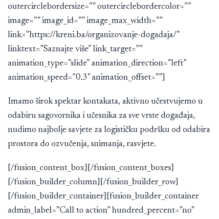
outercirclebordersize=”” outercirclebordercolor=””
image=”” image_id=”” image_max_width=””
link=”https://kreni.ba/organizovanje-dogadaja/”
linktext=”Saznajte više” link_target=””
animation_type=”slide” animation_direction=”left”
animation_speed=”0.3″ animation_offset=””]
Imamo širok spektar kontakata, aktivno učestvujemo u
odabiru sagovornika i učesnika za sve vrste događaja,
nudimo najbolje savjete za logističku podršku od odabira
prostora do ozvučenja, snimanja, rasvjete.
[/fusion_content_box][/fusion_content_boxes]
[/fusion_builder_column][/fusion_builder_row]
[/fusion_builder_container][fusion_builder_container
admin_label=”Call to action” hundred_percent=”no”