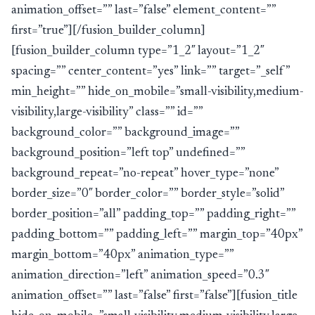
animation_offset=”” last=”false” element_content=””
first=”true”][/fusion_builder_column]
[fusion_builder_column type=”1_2″ layout=”1_2″
spacing=”” center_content=”yes” link=”” target=”_self”
min_height=”” hide_on_mobile=”small-visibility,medium-
visibility,large-visibility” class=”” id=””
background_color=”” background_image=””
background_position=”left top” undefined=””
background_repeat=”no-repeat” hover_type=”none”
border_size=”0″ border_color=”” border_style=”solid”
border_position=”all” padding_top=”” padding_right=””
padding_bottom=”” padding_left=”” margin_top=”40px”
margin_bottom=”40px” animation_type=””
animation_direction=”left” animation_speed=”0.3″
animation_offset=”” last=”false” first=”false”][fusion_title