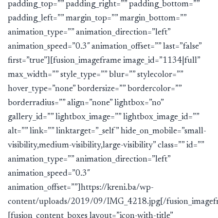
padding_top=”” padding_right=”” padding_bottom=””
padding_left=”” margin_top=”” margin_bottom=””
animation_type=”” animation_direction=”left”
animation_speed=”0.3″ animation_offset=”” last=”false”
first=”true”][fusion_imageframe image_id=”1134|full”
max_width=”” style_type=”” blur=”” stylecolor=””
hover_type=”none” bordersize=”” bordercolor=””
borderradius=”” align=”none” lightbox=”no”
gallery_id=”” lightbox_image=”” lightbox_image_id=””
alt=”” link=”” linktarget=”_self” hide_on_mobile=”small-
visibility,medium-visibility,large-visibility” class=”” id=””
animation_type=”” animation_direction=”left”
animation_speed=”0.3″
animation_offset=””]https://kreni.ba/wp-
content/uploads/2019/09/IMG_4218.jpg[/fusion_imagef
[fusion_content_boxes layout=”icon-with-title”