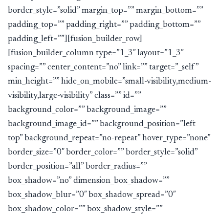
border_style=”solid” margin_top=”” margin_bottom=””
padding_top=”” padding_right=”” padding_bottom=””
padding_left=””][fusion_builder_row]
[fusion_builder_column type=”1_3″ layout=”1_3″
spacing=”” center_content=”no” link=”” target=”_self”
min_height=”” hide_on_mobile=”small-visibility,medium-
visibility,large-visibility” class=”” id=””
background_color=”” background_image=””
background_image_id=”” background_position=”left
top” background_repeat=”no-repeat” hover_type=”none”
border_size=”0″ border_color=”” border_style=”solid”
border_position=”all” border_radius=””
box_shadow=”no” dimension_box_shadow=””
box_shadow_blur=”0″ box_shadow_spread=”0″
box_shadow_color=”” box_shadow_style=””