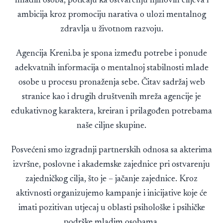
mladih osoba, poticaju ka ostvarenju njihovih ciljeva i
ambicija kroz promociju narativa o ulozi mentalnog
zdravlja u životnom razvoju.
Agencija Kreni.ba je spona između potrebe i ponude
adekvatnih informacija o mentalnoj stabilnosti mlade
osobe u procesu pronaženja sebe. Čitav sadržaj web
stranice kao i drugih društvenih mreža agencije je
edukativnog karaktera, kreiran i prilagođen potrebama
naše ciljne skupine.
Posvećeni smo izgradnji partnerskih odnosa sa akterima
izvršne, poslovne i akademske zajednice pri ostvarenju
zajedničkog cilja, što je – jačanje zajednice. Kroz
aktivnosti organizujemo kampanje i inicijative koje će
imati pozitivan utjecaj u oblasti psihološke i psihičke
podrške mladim osobama.