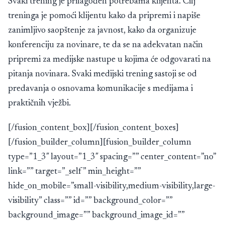
Svaki trening je prilagođen potrebama klijenta. Cilj
treninga je pomoći klijentu kako da pripremi i napiše
zanimljivo saopštenje za javnost, kako da organizuje
konferenciju za novinare, te da se na adekvatan način
pripremi za medijske nastupe u kojima će odgovarati na
pitanja novinara. Svaki medijski trening sastoji se od
predavanja o osnovama komunikacije s medijama i
praktičnih vježbi.
[/fusion_content_box][/fusion_content_boxes]
[/fusion_builder_column][fusion_builder_column
type=”1_3″ layout=”1_3″ spacing=”” center_content=”no”
link=”” target=”_self” min_height=””
hide_on_mobile=”small-visibility,medium-visibility,large-
visibility” class=”” id=”” background_color=””
background_image=”” background_image_id=””