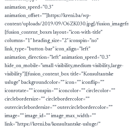
animation_speed=”0.3″
animation_offset=””]https://kreni.ba/wp-
content/uploads/2019/09/O6ZK030.jpg[/fusion_imagef
[fusion_content_boxes layout=”icon-with-title”
columns=”1″ heading_size=”2″ iconspin=”no”
link_type=”button-bar” icon_align=”left”
animation_direction=”left” animation_speed=”0.3″
hide_on_mobile=”small-visibility,medium-visibility,large-
visibility”][fusion_content_box title=”Konsultantske
usluge” backgroundcolor=”” icon=”” iconflip=””
iconrotate=”” iconspin=”” iconcolor=”” circlecolor=””
circlebordersize=”” circlebordercolor=””
outercirclebordersize=”” outercirclebordercolor=””
image=”” image_id=”” image_max_width=””
link=”https://kreni.ba/konsultantske-usluge/”