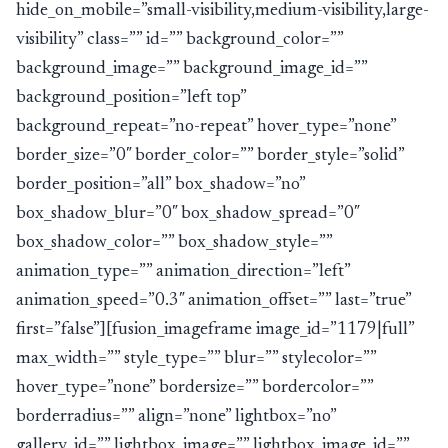
hide_on_mobile=”small-visibility,medium-visibility,large-
visibility” class=”” id=”” background_color=””
background_image=”” background_image_id=””
background_position=”left top”
background_repeat=”no-repeat” hover_type=”none”
border_size=”0″ border_color=”” border_style=”solid”
border_position=”all” box_shadow=”no”
box_shadow_blur=”0″ box_shadow_spread=”0″
box_shadow_color=”” box_shadow_style=””
animation_type=”” animation_direction=”left”
animation_speed=”0.3″ animation_offset=”” last=”true”
first=”false”][fusion_imageframe image_id=”1179|full”
max_width=”” style_type=”” blur=”” stylecolor=””
hover_type=”none” bordersize=”” bordercolor=””
borderradius=”” align=”none” lightbox=”no”
gallery_id=”” lightbox_image=”” lightbox_image_id=””