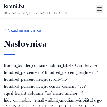
kreni.ba
NOVINARSTVO JE PRVI NACRT HISTORIJE
Gdje su pare?
Nazad na naslovnicu
Priče sa ruba
Naslovnica
Ponos i glas
Daljinski u ruke
Romski put
[fusion_builder_container admin_label=”Our Services”
hundred_percent=”no” hundred_percent_height=”no”
O nama
hundred_percent_height_scroll=”no”
hundred_percent_height_center_content=”yes”
Impressum
equal_height_columns=”no” menu_anchor=””
Kontakt
hide_on_mobile=”small-visibility,medium-visibility,large-