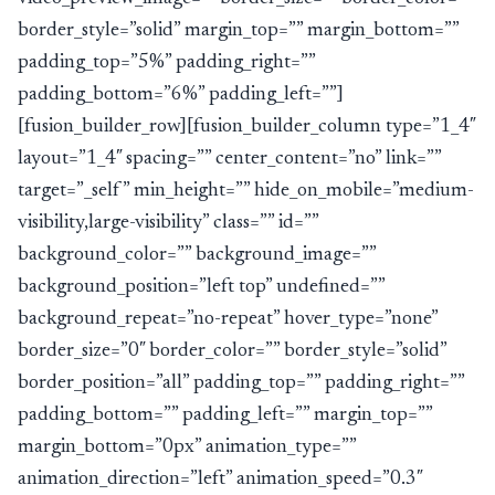
border_style=”solid” margin_top=”” margin_bottom=””
padding_top=”5%” padding_right=””
padding_bottom=”6%” padding_left=””]
[fusion_builder_row][fusion_builder_column type=”1_4″
layout=”1_4″ spacing=”” center_content=”no” link=””
target=”_self” min_height=”” hide_on_mobile=”medium-
visibility,large-visibility” class=”” id=””
background_color=”” background_image=””
background_position=”left top” undefined=””
background_repeat=”no-repeat” hover_type=”none”
border_size=”0″ border_color=”” border_style=”solid”
border_position=”all” padding_top=”” padding_right=””
padding_bottom=”” padding_left=”” margin_top=””
margin_bottom=”0px” animation_type=””
animation_direction=”left” animation_speed=”0.3″