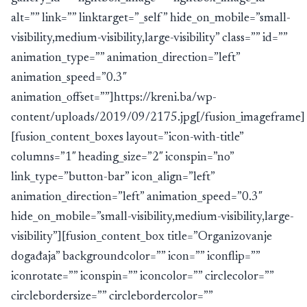
alt=”” link=”” linktarget=”_self” hide_on_mobile=”small-
visibility,medium-visibility,large-visibility” class=”” id=””
animation_type=”” animation_direction=”left”
animation_speed=”0.3″
animation_offset=””]https://kreni.ba/wp-
content/uploads/2019/09/2175.jpg[/fusion_imageframe]
[fusion_content_boxes layout=”icon-with-title”
columns=”1″ heading_size=”2″ iconspin=”no”
link_type=”button-bar” icon_align=”left”
animation_direction=”left” animation_speed=”0.3″
hide_on_mobile=”small-visibility,medium-visibility,large-
visibility”][fusion_content_box title=”Organizovanje
događaja” backgroundcolor=”” icon=”” iconflip=””
iconrotate=”” iconspin=”” iconcolor=”” circlecolor=””
circlebordersize=”” circlebordercolor=””