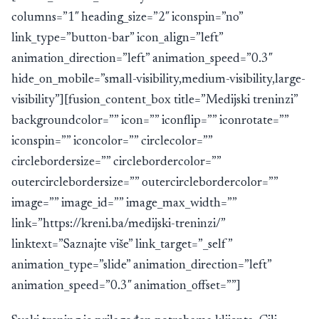
columns=”1″ heading_size=”2″ iconspin=”no”
link_type=”button-bar” icon_align=”left”
animation_direction=”left” animation_speed=”0.3″
hide_on_mobile=”small-visibility,medium-visibility,large-
visibility”][fusion_content_box title=”Medijski treninzi”
backgroundcolor=”” icon=”” iconflip=”” iconrotate=””
iconspin=”” iconcolor=”” circlecolor=””
circlebordersize=”” circlebordercolor=””
outercirclebordersize=”” outercirclebordercolor=””
image=”” image_id=”” image_max_width=””
link=”https://kreni.ba/medijski-treninzi/”
linktext=”Saznajte više” link_target=”_self”
animation_type=”slide” animation_direction=”left”
animation_speed=”0.3″ animation_offset=””]