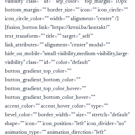
visibility” class=”” id=”” sep_color=”” top_margin=”10px”
bottom_margin=”” border_size=”” icon=”” icon_circle=””
icon_circle_color=”” width=”” alignment=”center” /]
[fusion_button link=”https://kreni.ba/kontakt/”
text_transform=”” title=”” target=”_self”
link_attributes=”” alignment=”center” modal=””
hide_on_mobile=”small-visibility,medium-visibility,large-
visibility” class=”” id=”” color=”default”
button_gradient_top_color=””
button_gradient_bottom_color=””
button_gradient_top_color_hover=””
button_gradient_bottom_color_hover=””
accent_color=”” accent_hover_color=”” type=””
bevel_color=”” border_width=”” size=”” stretch=”default”
shape=”” icon=”” icon_position=”left” icon_divider=”no”
animation_type=”” animation_direction=”left”