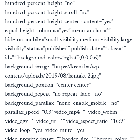
hundred_percent_height=”no”
hundred_percent_height_scroll=”no”
hundred_percent_height_center_content=”yes”
equal_height_columns=”yes” menu_anchor=””
hide_on_mobile=”small-visibility,medium-visibility,large-
visibility” status=”published” publish_date=”” class=””
id=”” background_color=”rgba(0,0,0,0.6)”
background_image=”https://kreni.ba/wp-
content/uploads/2019/08/kontakt-2.jpg”
background_position=”center center”
background_repeat=”no-repeat” fade=”no”
background_parallax=”none” enable_mobile=”no”
parallax_speed=”0.3″ video_mp4=”” video_webm=””
video_ogv=”” video_url=”” video_aspect_ratio=”16:9″
video_loop=”yes” video_mute=”yes”
video_preview_image=”” border_size=”” border_color=””