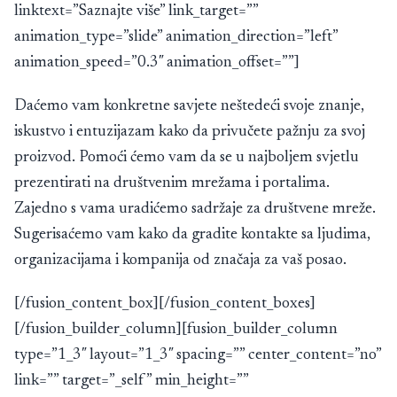
linktext=”Saznajte više” link_target=””
animation_type=”slide” animation_direction=”left”
animation_speed=”0.3″ animation_offset=””]
Daćemo vam konkretne savjete neštedeći svoje znanje,
iskustvo i entuzijazam kako da privučete pažnju za svoj
proizvod. Pomoći ćemo vam da se u najboljem svjetlu
prezentirati na društvenim mrežama i portalima.
Zajedno s vama uradićemo sadržaje za društvene mreže.
Sugerisaćemo vam kako da gradite kontakte sa ljudima,
organizacijama i kompanija od značaja za vaš posao.
[/fusion_content_box][/fusion_content_boxes]
[/fusion_builder_column][fusion_builder_column
type=”1_3″ layout=”1_3″ spacing=”” center_content=”no”
link=”” target=”_self” min_height=””