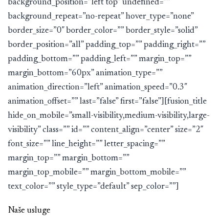
background_position=”left top” undefined=””
background_repeat=”no-repeat” hover_type=”none”
border_size=”0″ border_color=”” border_style=”solid”
border_position=”all” padding_top=”” padding_right=””
padding_bottom=”” padding_left=”” margin_top=””
margin_bottom=”60px” animation_type=””
animation_direction=”left” animation_speed=”0.3″
animation_offset=”” last=”false” first=”false”][fusion_title
hide_on_mobile=”small-visibility,medium-visibility,large-
visibility” class=”” id=”” content_align=”center” size=”2″
font_size=”” line_height=”” letter_spacing=””
margin_top=”” margin_bottom=””
margin_top_mobile=”” margin_bottom_mobile=””
text_color=”” style_type=”default” sep_color=””]
Naše usluge