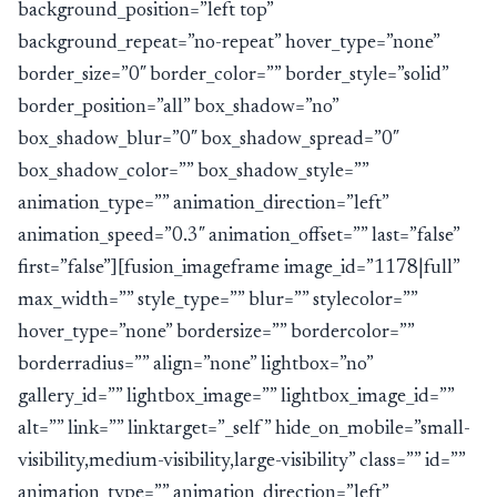
background_position=”left top”
background_repeat=”no-repeat” hover_type=”none”
border_size=”0″ border_color=”” border_style=”solid”
border_position=”all” box_shadow=”no”
box_shadow_blur=”0″ box_shadow_spread=”0″
box_shadow_color=”” box_shadow_style=””
animation_type=”” animation_direction=”left”
animation_speed=”0.3″ animation_offset=”” last=”false”
first=”false”][fusion_imageframe image_id=”1178|full”
max_width=”” style_type=”” blur=”” stylecolor=””
hover_type=”none” bordersize=”” bordercolor=””
borderradius=”” align=”none” lightbox=”no”
gallery_id=”” lightbox_image=”” lightbox_image_id=””
alt=”” link=”” linktarget=”_self” hide_on_mobile=”small-
visibility,medium-visibility,large-visibility” class=”” id=””
animation_type=”” animation_direction=”left”