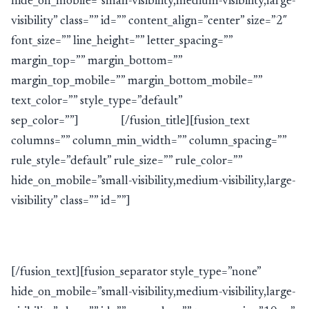
hide_on_mobile=”small-visibility,medium-visibility,large-
visibility” class=”” id=”” content_align=”center” size=”2″
font_size=”” line_height=”” letter_spacing=””
margin_top=”” margin_bottom=””
margin_top_mobile=”” margin_bottom_mobile=””
text_color=”” style_type=”default”
sep_color=””]
Kontakt
[/fusion_title][fusion_text
columns=”” column_min_width=”” column_spacing=””
rule_style=”default” rule_size=”” rule_color=””
hide_on_mobile=”small-visibility,medium-visibility,large-
visibility” class=”” id=””]
Imate pitanje za naš tim?
[/fusion_text][fusion_separator style_type=”none”
hide_on_mobile=”small-visibility,medium-visibility,large-