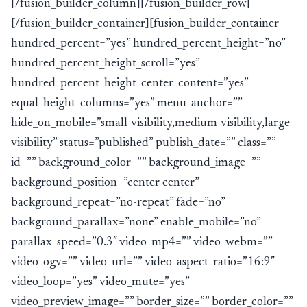
[/fusion_builder_column][/fusion_builder_row]
[/fusion_builder_container][fusion_builder_container
hundred_percent=”yes” hundred_percent_height=”no”
hundred_percent_height_scroll=”yes”
hundred_percent_height_center_content=”yes”
equal_height_columns=”yes” menu_anchor=””
hide_on_mobile=”small-visibility,medium-visibility,large-
visibility” status=”published” publish_date=”” class=””
id=”” background_color=”” background_image=””
background_position=”center center”
background_repeat=”no-repeat” fade=”no”
background_parallax=”none” enable_mobile=”no”
parallax_speed=”0.3″ video_mp4=”” video_webm=””
video_ogv=”” video_url=”” video_aspect_ratio=”16:9″
video_loop=”yes” video_mute=”yes”
video_preview_image=”” border_size=”” border_color=””