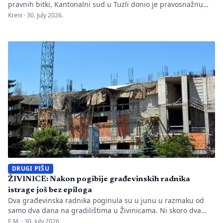
pravnih bitki, Kantonalni sud u Tuzli donio je pravosnažnu
presudu kojom se definitivno potvrđuje trajna zabrana rada
Kreni ·
30. July 2026.
Evropskom univerzitetu „Kallos“. Dok sud konstatuje drastične
manjkavosti u kadru, ključno pitanje ostaje bez odgovora:
kakva je sudbina studenata koji su uložili godine i novac u
bezvrijedne indekse? Odlukom Kantonalnog suda u […]
DRUGI PIŠU
ŽIVINICE: Nakon pogibije građevinskih radnika
istrage još bez epiloga
Dva građevinska radnika poginula su u junu u razmaku od
samo dva dana na gradilištima u Živinicama. Ni skoro dva
mjeseca kasnije javnosti nisu poznati uzroci nesreća, niti je
E.M. ·
30. July 2026.