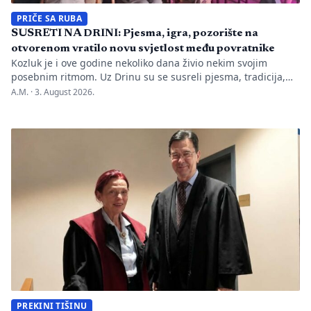
PRIČE SA RUBA
SUSRETI NA DRINI: Pjesma, igra, pozorište na
otvorenom vratilo novu svjetlost među povratnike
Kozluk je i ove godine nekoliko dana živio nekim svojim
posebnim ritmom. Uz Drinu su se susreli pjesma, tradicija,
gluma i ljudi, a „Susreti na Drini ’26“ još jednom su pokazali
A.M. ·
3. August 2026.
da manifestacije nisu samo programi zapisani na plakatu,
one su način da jedno mjesto sačuva vlastitu priču. U Kozluku
se tih dana nije samo […]
PREKINI TIŠINU