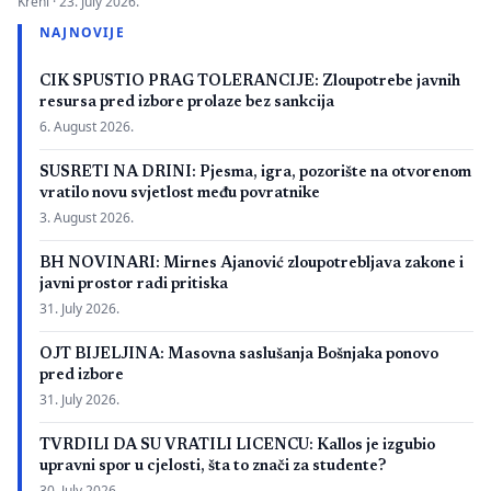
Kreni ·
23. July 2026.
zbog neispunjavanja propisanih uslova. Presuda bi mogla
NAJNOVIJE
imati značaj i za druge postupke koje bivši studenti spornih
medicinskih fakulteta vode protiv ljekarskih komora u Bosni i
CIK SPUSTIO PRAG TOLERANCIJE: Zloupotrebe javnih
Hercegovini. […]
resursa pred izbore prolaze bez sankcija
6. August 2026.
SUSRETI NA DRINI: Pjesma, igra, pozorište na otvorenom
vratilo novu svjetlost među povratnike
3. August 2026.
BH NOVINARI: Mirnes Ajanović zloupotrebljava zakone i
javni prostor radi pritiska
31. July 2026.
OJT BIJELJINA: Masovna saslušanja Bošnjaka ponovo
pred izbore
31. July 2026.
TVRDILI DA SU VRATILI LICENCU: Kallos je izgubio
upravni spor u cjelosti, šta to znači za studente?
30. July 2026.