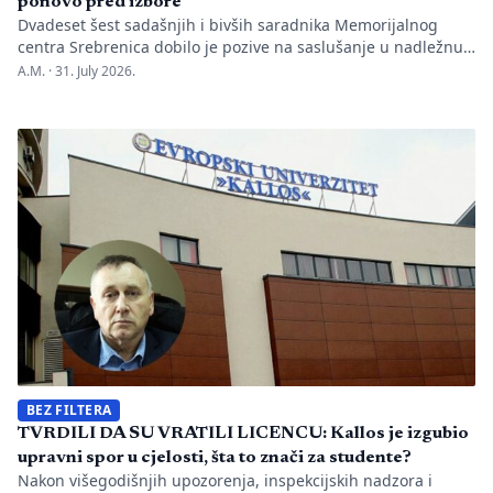
ponovo pred izbore
Dvadeset šest sadašnjih i bivših saradnika Memorijalnog
centra Srebrenica dobilo je pozive na saslušanje u nadležnu
policijsku stanicu po nalogu Okružnog javnog tužilaštva u
A.M. ·
31. July 2026.
Bijeljini. Informaciju je objavio direktor Memorijalnog centra
Emir Suljagić, navodeći da su pozivi uslijedili svega dan
nakon predstavljanja godišnjeg Izvještaja o negiranju
genocida. Iz Memorijalnog centra upozoravaju da se
istovremeno pozivanje […]
BEZ FILTERA
TVRDILI DA SU VRATILI LICENCU: Kallos je izgubio
upravni spor u cjelosti, šta to znači za studente?
Nakon višegodišnjih upozorenja, inspekcijskih nadzora i