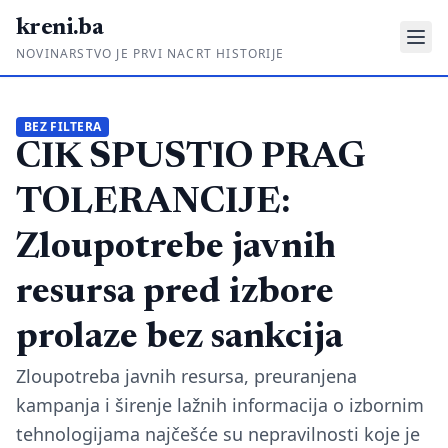
kreni.ba
NOVINARSTVO JE PRVI NACRT HISTORIJE
Gdje su pare?
BEZ FILTERA
CIK SPUSTIO PRAG
Priče sa ruba
Ponos i glas
TOLERANCIJE:
Daljinski u ruke
Zloupotrebe javnih
Romski put
resursa pred izbore
O nama
prolaze bez sankcija
Impressum
Zloupotreba javnih resursa, preuranjena
kampanja i širenje lažnih informacija o izbornim
Kontakt
tehnologijama najčešće su nepravilnosti koje je