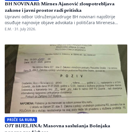
BH NOVINARI: Mirnes Ajanović zloupotrebljava
zakone i javni prostor radi pritiska
Upravni odbor Udruženja/udruge BH novinari najoštrije
osuđuje najnovije objave advokata i političara Mirenesa
Ajanovića i kontinuiranu kampanju javnog targetiranja,
E.M. ·
31. July 2026.
diskreditacije i pravnog pritiska na novinarku Anisu
Mahmutović, dnevni list Oslobođenje, predsjednika BH
Novinara Marka Divkovića i generalnu tajnicu Borku Rudić.
Nakon ranije podnesenih krivičnih prijava i tužbi za klevetu
protiv Anise Mahmutović i odgovornih osoba […]
PRIČE SA RUBA
OJT BIJELJINA: Masovna saslušanja Bošnjaka