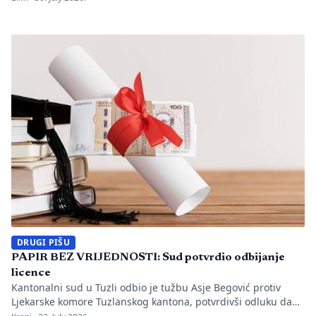
utvrđeno da li je bilo propusta u organizaciji gradilišta, zaštiti
radnika i nadzoru nad izvođenjem radova. PIŠE: Anisa
Mahmutović Dok Tužilaštvo Tuzlanskog kantona sprovodi
istrage, odgovornost […]
DRUGI PIŠU
PAPIR BEZ VRIJEDNOSTI: Sud potvrdio odbijanje
licence
Kantonalni sud u Tuzli odbio je tužbu Asje Begović protiv
Ljekarske komore Tuzlanskog kantona, potvrdivši odluku da
joj se ne izda, odnosno ne obnovi licenca za samostalan rad