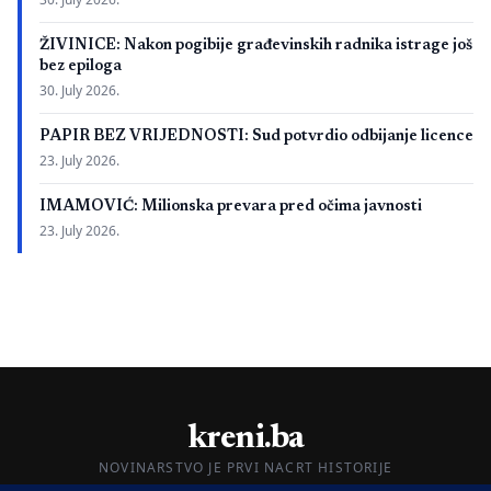
ŽIVINICE: Nakon pogibije građevinskih radnika istrage još
bez epiloga
30. July 2026.
PAPIR BEZ VRIJEDNOSTI: Sud potvrdio odbijanje licence
23. July 2026.
IMAMOVIĆ: Milionska prevara pred očima javnosti
23. July 2026.
kreni.ba
NOVINARSTVO JE PRVI NACRT HISTORIJE