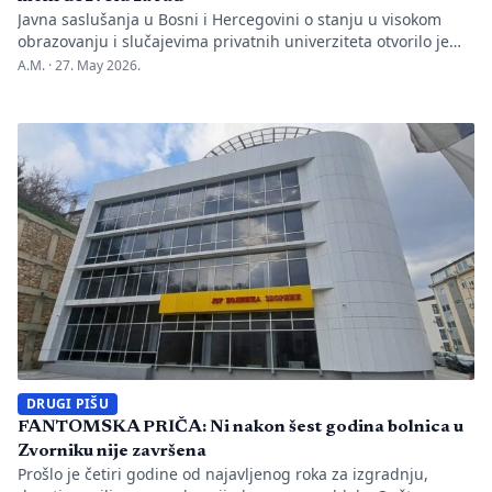
Javna saslušanja u Bosni i Hercegovini o stanju u visokom
obrazovanju i slučajevima privatnih univerziteta otvorilo je
alarmantna pitanja o kvalitetu obrazovanja i korupciji u
A.M. ·
27. May 2026.
akreditaciji fakulteta. U fokusu je privatni univerzitet Kallos,
koji nema licence za pojedine medicinske programe, dok
Agencija za razvoj visokog obrazovanja BiH tvrdi da samo
učestvuje u procesu, ali ne […]
DRUGI PIŠU
FANTOMSKA PRIČA: Ni nakon šest godina bolnica u
Zvorniku nije završena
Prošlo je četiri godine od najavljenog roka za izgradnju,