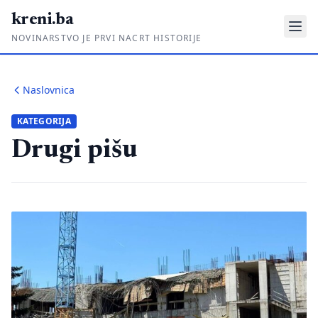
kreni.ba
NOVINARSTVO JE PRVI NACRT HISTORIJE
Gdje su pare?
Naslovnica
Priče sa ruba
KATEGORIJA
Ponos i glas
Drugi pišu
Daljinski u ruke
Romski put
O nama
Impressum
Kontakt