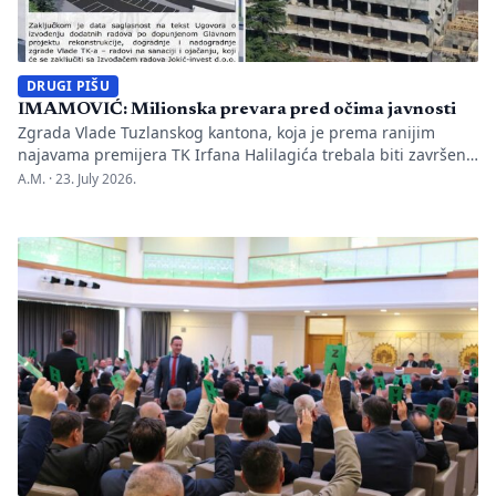
DRUGI PIŠU
IMAMOVIĆ: Milionska prevara pred očima javnosti
Zgrada Vlade Tuzlanskog kantona, koja je prema ranijim
najavama premijera TK Irfana Halilagića trebala biti završena
početkom jula ove godine, ni 18 mjeseci nakon početka
A.M. ·
23. July 2026.
rekonstrukcije nije u potpunosti završena. Razlog su, kako je
ranije potvrđeno, nepotpuna projektna dokumentacija i
greške u projektovanju, zbog čega će biti neophodni dodatni
radovi i izdvajanja iz budžeta Tuzlanskog […]