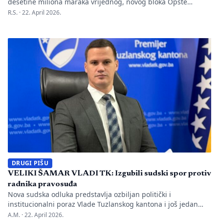
desetine miliona maraka vrijednog, novog bloka Opšte
bolnice u Zvorniku a radovi još nisu završeni, niti je objekat
R.S. ·
22. April 2026.
otvoren. Piše: Anisa Mahmutović – Capital.ba Zbog čega je
projekat od 28,5 miliona KM na čekanju nije jasno, osim
činjenice da niko ne preuzima odgovornost. Gradonačelnik
Zvornika Bojan […]
DRUGI PIŠU
VELIKI ŠAMAR VLADI TK: Izgubili sudski spor protiv
radnika pravosuđa
Nova sudska odluka predstavlja ozbiljan politički i
institucionalni poraz Vlade Tuzlanskog kantona i još jedan
dokaz pogubnog odnosa vlasti Irfana Halilagića prema
A.M. ·
22. April 2026.