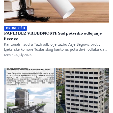
DRUGI PIŠU
PAPIR BEZ VRIJEDNOSTI: Sud potvrdio odbijanje
licence
Kantonalni sud u Tuzli odbio je tužbu Asje Begović protiv
Ljekarske komore Tuzlanskog kantona, potvrdivši odluku da
joj se ne izda, odnosno ne obnovi licenca za samostalan rad
Kreni ·
23. July 2026.
zbog neispunjavanja propisanih uslova. Presuda bi mogla
imati značaj i za druge postupke koje bivši studenti spornih
medicinskih fakulteta vode protiv ljekarskih komora u Bosni i
Hercegovini. […]