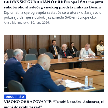
BRITANSKI GUARDIAN O BiH: Europa i SAD na putu
sukoba oko sljedećeg visokog predstavnika za Bosnu
Diplomati iz cijelog svijeta sastat će se u utorak u Sarajevu u
pokušaju da riješe duboki jaz između SAD-a i Europe oko
imenovanja visokog izaslanika koje bi moglo imati snažan
Anisa Mahmutovic ·
30. June 2026.
utjecaj na budućnost Bosne i Hercegovine , piše Guardian.
Izbilo je neslaganje oko toga tko bi trebao postati sljedeći
visoki predstavnik međunarodne zajednice, pozicija sa
značajnim ovlastima, […]
DRUGI PIŠU
VISOKO OBRAZOVANJE: “Ja tebi katedru, doktorat, ti
meni dozvolu za rad”