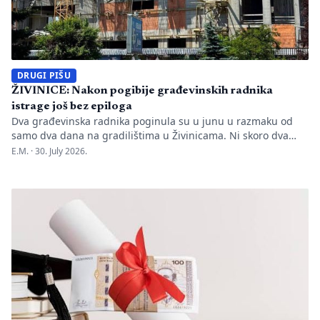
DRUGI PIŠU
ŽIVINICE: Nakon pogibije građevinskih radnika
istrage još bez epiloga
Dva građevinska radnika poginula su u junu u razmaku od
samo dva dana na gradilištima u Živinicama. Ni skoro dva
mjeseca kasnije javnosti nisu poznati uzroci nesreća, niti je
E.M. ·
30. July 2026.
utvrđeno da li je bilo propusta u organizaciji gradilišta, zaštiti
radnika i nadzoru nad izvođenjem radova. PIŠE: Anisa
Mahmutović Dok Tužilaštvo Tuzlanskog kantona sprovodi
istrage, odgovornost […]