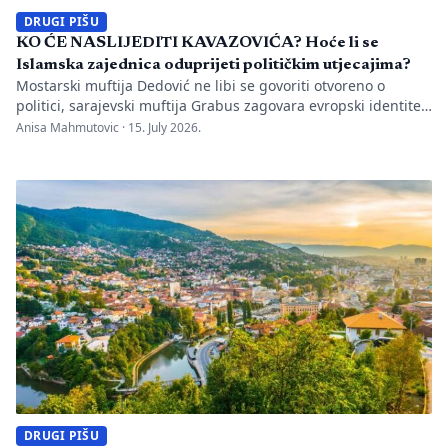
DRUGI PIŠU
KO ĆE NASLIJEDITI KAVAZOVIĆA? Hoće li se
Islamska zajednica oduprijeti političkim utjecajima?
Mostarski muftija Dedović ne libi se govoriti otvoreno o
politici, sarajevski muftija Grabus zagovara evropski identitet
muslimana, Malkić slovi kao čuvar tradicionalne
Anisa Mahmutovic ·
15. July 2026.
institucionalne linije Piše: Interview.ba Islamska zajednica u
Bosni i Hercegovini u septembru će birati novog poglavara
nakon što je dosadašnjem reisu-lulemi Huseinu Kavazoviću
istekao mandat. Podsjećamo, nekadašnji tuzlanski muftija,
reis Kavazović je na […]
DRUGI PIŠU