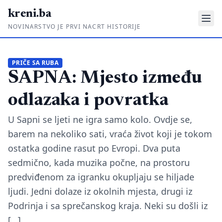
kreni.ba
NOVINARSTVO JE PRVI NACRT HISTORIJE
Gdje su pare?
PRIČE SA RUBA
SAPNA: Mjesto između
Priče sa ruba
Ponos i glas
odlazaka i povratka
Daljinski u ruke
U Sapni se ljeti ne igra samo kolo. Ovdje se,
barem na nekoliko sati, vraća život koji je tokom
Romski put
ostatka godine rasut po Evropi. Dva puta
sedmično, kada muzika počne, na prostoru
O nama
predviđenom za igranku okupljaju se hiljade
Impressum
ljudi. Jedni dolaze iz okolnih mjesta, drugi iz
Kontakt
Podrinja i sa sprečanskog kraja. Neki su došli iz
[…]