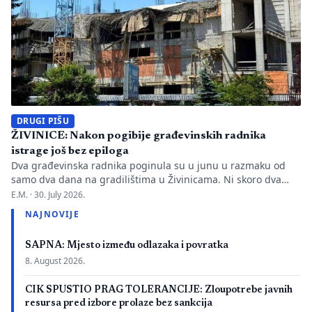
DRUGI PIŠU
ŽIVINICE: Nakon pogibije građevinskih radnika
istrage još bez epiloga
Dva građevinska radnika poginula su u junu u razmaku od
samo dva dana na gradilištima u Živinicama. Ni skoro dva
mjeseca kasnije javnosti nisu poznati uzroci nesreća, niti je
E.M. ·
30. July 2026.
utvrđeno da li je bilo propusta u organizaciji gradilišta, zaštiti
NAJNOVIJE
radnika i nadzoru nad izvođenjem radova. PIŠE: Anisa
Mahmutović Dok Tužilaštvo Tuzlanskog kantona sprovodi
SAPNA: Mjesto između odlazaka i povratka
istrage, odgovornost […]
8. August 2026.
CIK SPUSTIO PRAG TOLERANCIJE: Zloupotrebe javnih
resursa pred izbore prolaze bez sankcija