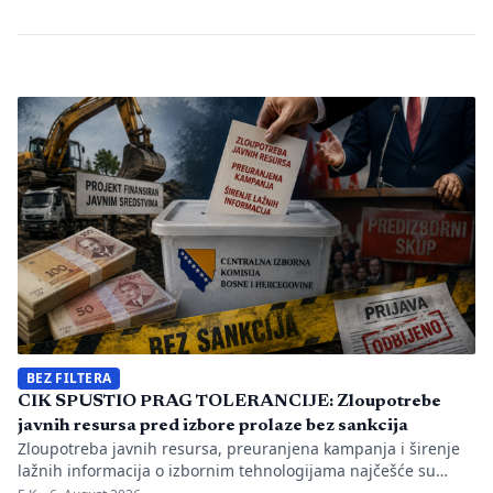
BEZ FILTERA
CIK SPUSTIO PRAG TOLERANCIJE: Zloupotrebe
javnih resursa pred izbore prolaze bez sankcija
Zloupotreba javnih resursa, preuranjena kampanja i širenje
lažnih informacija o izbornim tehnologijama najčešće su
nepravilnosti koje je evidentirao Transparency International u