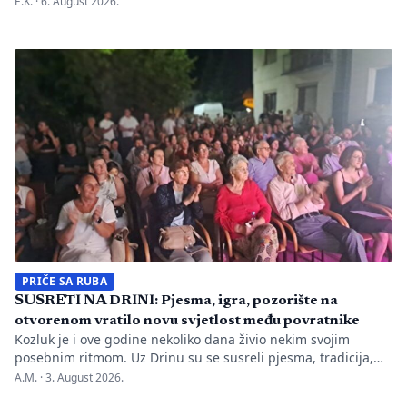
E.K. ·
6. August 2026.
BiH u prvih mjesec dana monitoringa izbornog perioda. Zbog
svega je do sada nadležnim institucijama upućeno 26
prijava zbog kršenja više odredaba izbornog zakonodavstva,
ali je Centralna izborna komisija promijenila pristup u
odnosu na prethodne izborne […]
PRIČE SA RUBA
SUSRETI NA DRINI: Pjesma, igra, pozorište na
otvorenom vratilo novu svjetlost među povratnike
Kozluk je i ove godine nekoliko dana živio nekim svojim
posebnim ritmom. Uz Drinu su se susreli pjesma, tradicija,
gluma i ljudi, a „Susreti na Drini ’26“ još jednom su pokazali
A.M. ·
3. August 2026.
da manifestacije nisu samo programi zapisani na plakatu,