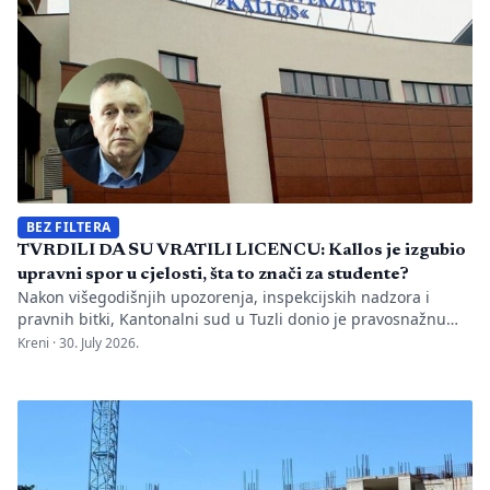
BEZ FILTERA
TVRDILI DA SU VRATILI LICENCU: Kallos je izgubio
upravni spor u cjelosti, šta to znači za studente?
Nakon višegodišnjih upozorenja, inspekcijskih nadzora i
pravnih bitki, Kantonalni sud u Tuzli donio je pravosnažnu
presudu kojom se definitivno potvrđuje trajna zabrana rada
Kreni ·
30. July 2026.
Evropskom univerzitetu „Kallos“. Dok sud konstatuje drastične
manjkavosti u kadru, ključno pitanje ostaje bez odgovora:
kakva je sudbina studenata koji su uložili godine i novac u
bezvrijedne indekse? Odlukom Kantonalnog suda u […]