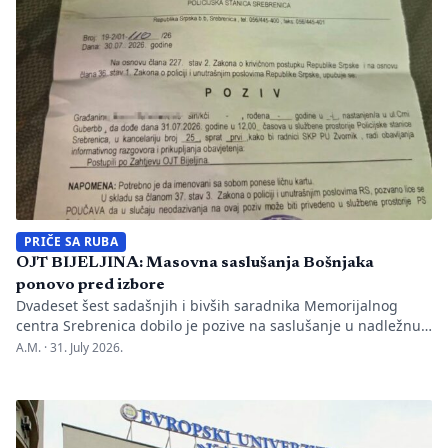
Nakon ranije podnesenih krivičnih prijava i tužbi za klevetu
protiv Anise Mahmutović i odgovornih osoba […]
PRIČE SA RUBA
OJT BIJELJINA: Masovna saslušanja Bošnjaka
ponovo pred izbore
Dvadeset šest sadašnjih i bivših saradnika Memorijalnog
centra Srebrenica dobilo je pozive na saslušanje u nadležnu
policijsku stanicu po nalogu Okružnog javnog tužilaštva u
A.M. ·
31. July 2026.
Bijeljini. Informaciju je objavio direktor Memorijalnog centra
Emir Suljagić, navodeći da su pozivi uslijedili svega dan
nakon predstavljanja godišnjeg Izvještaja o negiranju
genocida. Iz Memorijalnog centra upozoravaju da se
istovremeno pozivanje […]