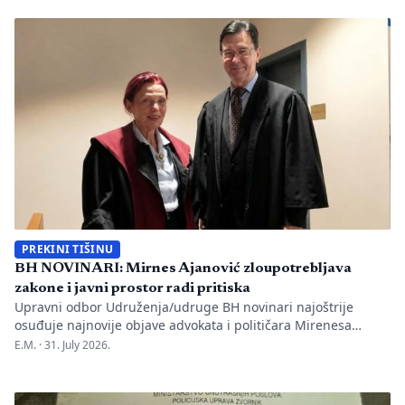
one su način da jedno mjesto sačuva vlastitu priču. U Kozluku
se tih dana nije samo […]
PREKINI TIŠINU
BH NOVINARI: Mirnes Ajanović zloupotrebljava
zakone i javni prostor radi pritiska
Upravni odbor Udruženja/udruge BH novinari najoštrije
osuđuje najnovije objave advokata i političara Mirenesa
Ajanovića i kontinuiranu kampanju javnog targetiranja,
E.M. ·
31. July 2026.
diskreditacije i pravnog pritiska na novinarku Anisu
Mahmutović, dnevni list Oslobođenje, predsjednika BH
Novinara Marka Divkovića i generalnu tajnicu Borku Rudić.