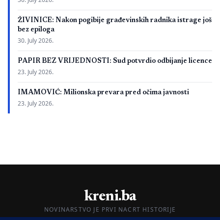
ŽIVINICE: Nakon pogibije građevinskih radnika istrage još
bez epiloga
30. July 2026.
PAPIR BEZ VRIJEDNOSTI: Sud potvrdio odbijanje licence
23. July 2026.
IMAMOVIĆ: Milionska prevara pred očima javnosti
23. July 2026.
kreni.ba
NOVINARSTVO JE PRVI NACRT HISTORIJE