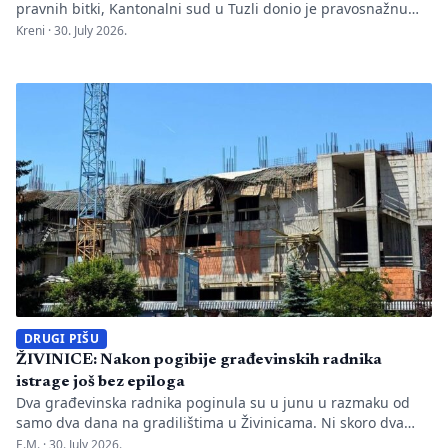
pravnih bitki, Kantonalni sud u Tuzli donio je pravosnažnu
presudu kojom se definitivno potvrđuje trajna zabrana rada
Kreni ·
30. July 2026.
Evropskom univerzitetu „Kallos“. Dok sud konstatuje drastične
manjkavosti u kadru, ključno pitanje ostaje bez odgovora:
kakva je sudbina studenata koji su uložili godine i novac u
bezvrijedne indekse? Odlukom Kantonalnog suda u […]
DRUGI PIŠU
ŽIVINICE: Nakon pogibije građevinskih radnika
istrage još bez epiloga
Dva građevinska radnika poginula su u junu u razmaku od
samo dva dana na gradilištima u Živinicama. Ni skoro dva
mjeseca kasnije javnosti nisu poznati uzroci nesreća, niti je
E.M. ·
30. July 2026.