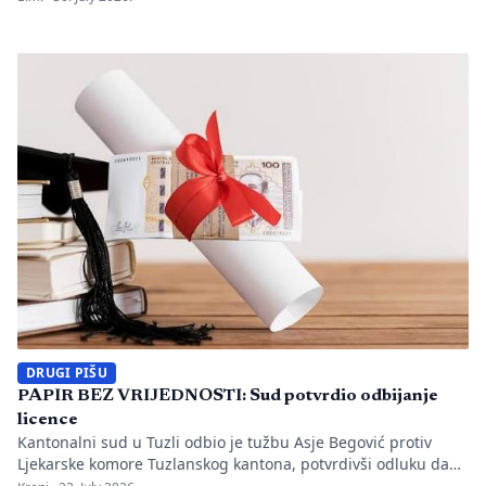
utvrđeno da li je bilo propusta u organizaciji gradilišta, zaštiti
radnika i nadzoru nad izvođenjem radova. PIŠE: Anisa
Mahmutović Dok Tužilaštvo Tuzlanskog kantona sprovodi
istrage, odgovornost […]
DRUGI PIŠU
PAPIR BEZ VRIJEDNOSTI: Sud potvrdio odbijanje
licence
Kantonalni sud u Tuzli odbio je tužbu Asje Begović protiv
Ljekarske komore Tuzlanskog kantona, potvrdivši odluku da
joj se ne izda, odnosno ne obnovi licenca za samostalan rad