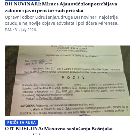
BH NOVINARI: Mirnes Ajanović zloupotrebljava
zakone i javni prostor radi pritiska
Upravni odbor Udruženja/udruge BH novinari najoštrije
osuđuje najnovije objave advokata i političara Mirenesa
Ajanovića i kontinuiranu kampanju javnog targetiranja,
E.M. ·
31. July 2026.
diskreditacije i pravnog pritiska na novinarku Anisu
Mahmutović, dnevni list Oslobođenje, predsjednika BH
Novinara Marka Divkovića i generalnu tajnicu Borku Rudić.
Nakon ranije podnesenih krivičnih prijava i tužbi za klevetu
protiv Anise Mahmutović i odgovornih osoba […]
PRIČE SA RUBA
OJT BIJELJINA: Masovna saslušanja Bošnjaka