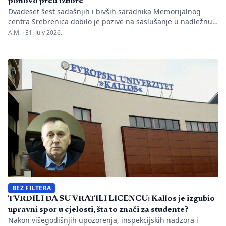
ponovo pred izbore
Dvadeset šest sadašnjih i bivših saradnika Memorijalnog
centra Srebrenica dobilo je pozive na saslušanje u nadležnu
policijsku stanicu po nalogu Okružnog javnog tužilaštva u
A.M. ·
31. July 2026.
Bijeljini. Informaciju je objavio direktor Memorijalnog centra
Emir Suljagić, navodeći da su pozivi uslijedili svega dan
nakon predstavljanja godišnjeg Izvještaja o negiranju
genocida. Iz Memorijalnog centra upozoravaju da se
istovremeno pozivanje […]
BEZ FILTERA
TVRDILI DA SU VRATILI LICENCU: Kallos je izgubio
upravni spor u cjelosti, šta to znači za studente?
Nakon višegodišnjih upozorenja, inspekcijskih nadzora i