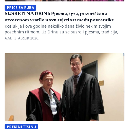
PRIČE SA RUBA
SUSRETI NA DRINI: Pjesma, igra, pozorište na
otvorenom vratilo novu svjetlost među povratnike
Kozluk je i ove godine nekoliko dana živio nekim svojim
posebnim ritmom. Uz Drinu su se susreli pjesma, tradicija,
gluma i ljudi, a „Susreti na Drini ’26“ još jednom su pokazali
A.M. ·
3. August 2026.
da manifestacije nisu samo programi zapisani na plakatu,
one su način da jedno mjesto sačuva vlastitu priču. U Kozluku
se tih dana nije samo […]
PREKINI TIŠINU