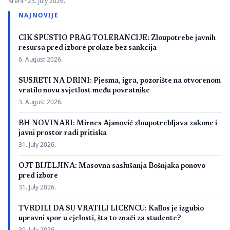
Kreni ·
23. July 2026.
zbog neispunjavanja propisanih uslova. Presuda bi mogla
NAJNOVIJE
imati značaj i za druge postupke koje bivši studenti spornih
medicinskih fakulteta vode protiv ljekarskih komora u Bosni i
CIK SPUSTIO PRAG TOLERANCIJE: Zloupotrebe javnih
Hercegovini. […]
resursa pred izbore prolaze bez sankcija
6. August 2026.
SUSRETI NA DRINI: Pjesma, igra, pozorište na otvorenom
vratilo novu svjetlost među povratnike
3. August 2026.
BH NOVINARI: Mirnes Ajanović zloupotrebljava zakone i
javni prostor radi pritiska
31. July 2026.
OJT BIJELJINA: Masovna saslušanja Bošnjaka ponovo
pred izbore
31. July 2026.
TVRDILI DA SU VRATILI LICENCU: Kallos je izgubio
upravni spor u cjelosti, šta to znači za studente?
30. July 2026.