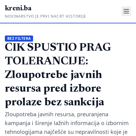
kreni.ba
NOVINARSTVO JE PRVI NACRT HISTORIJE
Gdje su pare?
BEZ FILTERA
CIK SPUSTIO PRAG
Priče sa ruba
Ponos i glas
TOLERANCIJE:
Daljinski u ruke
Zloupotrebe javnih
Romski put
resursa pred izbore
O nama
prolaze bez sankcija
Impressum
Zloupotreba javnih resursa, preuranjena
kampanja i širenje lažnih informacija o izbornim
Kontakt
tehnologijama najčešće su nepravilnosti koje je