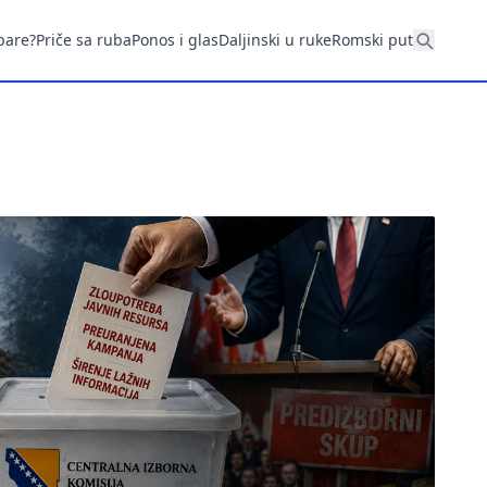
pare?
Priče sa ruba
Ponos i glas
Daljinski u ruke
Romski put