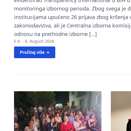
evidentirao Transparency International u BiH 
monitoringa izbornog perioda. Zbog svega je 
institucijama upućeno 26 prijava zbog kršenja
zakonodavstva, ali je Centralna izborna komisij
odnosu na prethodne izborne […]
E.K. ·
6. August 2026.
Pročitaj više →