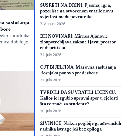
SUSRETI NA DRINI: Pjesma, igra,
pozorište na otvorenom vratilo novu
svjetlost među povratnike
a saslušanja
3. August 2026.
zbore
ivših saradnika
BH NOVINARI: Mirnes Ajanović
nica dobilo je
zloupotrebljava zakone i javni prostor
ežnu policijsku
radi pritiska
g javnog
31. July 2026.
aciju je objavio
a Emir Suljagić,
OJT BIJELJINA: Masovna saslušanja
dili svega dan
Bošnjaka ponovo pred izbore
jeg Izvještaja o
31. July 2026.
orijalnog centra
eno pozivanje
TVRDILI DA SU VRATILI LICENCU:
Kallos je izgubio upravni spor u cjelosti,
šta to znači za studente?
30. July 2026.
ŽIVINICE: Nakon pogibije građevinskih
radnika istrage još bez epiloga