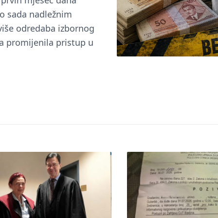
u prvih mjesec dana
do sada nadležnim
 više odredaba izbornog
a promijenila pristup u