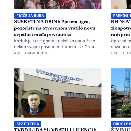
PRIČE SA RUBA
PREKINI 
SUSRETI NA DRINI: Pjesma, igra,
BH NOVI
pozorište na otvorenom vratilo novu
zloupotre
svjetlost među povratnike
radi prit
Kozluk je i ove godine nekoliko dana živio
Upravni o
nekim svojim posebnim ritmom. Uz Drinu
novinari n
su se susreli pjesma, tradicija, gluma i ljudi,
advokata i
A.M. ·
3. August 2026.
E.M. ·
31. Ju
a „Susreti na Drini ’26“ još jednom su
kontinuir
pokazali da manifestacije nisu samo
diskredita
programi zapisani na plakatu, one su način
novinarku
da jedno mjesto sačuva vlastitu priču. U
Oslobođen
Kozluku se tih dana nije samo […]
Marka Divk
Rudić. Nak
prijava i 
Mahmutovi
BEZ FILTERA
DRUGI PI
TVRDILI DA SU VRATILI LICENCU:
ŽIVINICE