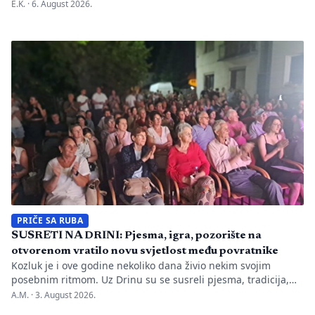
nepravilnosti koje je evidentirao Transparency International u
E.K. ·
6. August 2026.
BiH u prvih mjesec dana monitoringa izbornog perioda. Zbog
svega je do sada nadležnim institucijama upućeno 26
prijava zbog kršenja više odredaba izbornog zakonodavstva,
ali je Centralna izborna komisija promijenila pristup u
odnosu na prethodne izborne […]
PRIČE SA RUBA
SUSRETI NA DRINI: Pjesma, igra, pozorište na
otvorenom vratilo novu svjetlost među povratnike
Kozluk je i ove godine nekoliko dana živio nekim svojim
posebnim ritmom. Uz Drinu su se susreli pjesma, tradicija,
gluma i ljudi, a „Susreti na Drini ’26“ još jednom su pokazali
A.M. ·
3. August 2026.
da manifestacije nisu samo programi zapisani na plakatu,