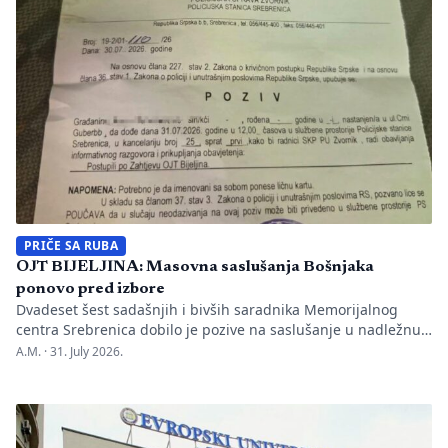
Nakon ranije podnesenih krivičnih prijava i tužbi za klevetu
protiv Anise Mahmutović i odgovornih osoba […]
PRIČE SA RUBA
OJT BIJELJINA: Masovna saslušanja Bošnjaka
ponovo pred izbore
Dvadeset šest sadašnjih i bivših saradnika Memorijalnog
centra Srebrenica dobilo je pozive na saslušanje u nadležnu
policijsku stanicu po nalogu Okružnog javnog tužilaštva u
A.M. ·
31. July 2026.
Bijeljini. Informaciju je objavio direktor Memorijalnog centra
Emir Suljagić, navodeći da su pozivi uslijedili svega dan
nakon predstavljanja godišnjeg Izvještaja o negiranju
genocida. Iz Memorijalnog centra upozoravaju da se