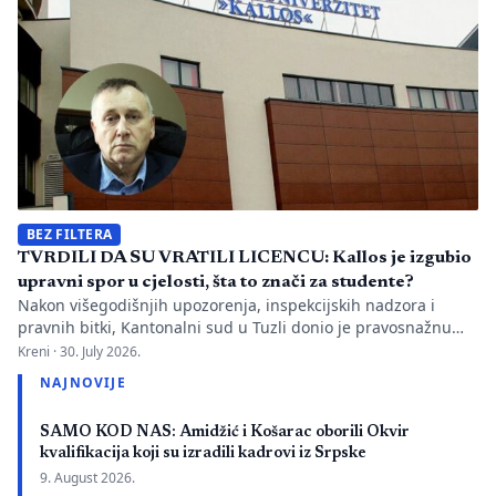
istovremeno pozivanje […]
BEZ FILTERA
TVRDILI DA SU VRATILI LICENCU: Kallos je izgubio
upravni spor u cjelosti, šta to znači za studente?
Nakon višegodišnjih upozorenja, inspekcijskih nadzora i
pravnih bitki, Kantonalni sud u Tuzli donio je pravosnažnu
presudu kojom se definitivno potvrđuje trajna zabrana rada
Kreni ·
30. July 2026.
Evropskom univerzitetu „Kallos“. Dok sud konstatuje drastične
NAJNOVIJE
manjkavosti u kadru, ključno pitanje ostaje bez odgovora:
kakva je sudbina studenata koji su uložili godine i novac u
SAMO KOD NAS: Amidžić i Košarac oborili Okvir
bezvrijedne indekse? Odlukom Kantonalnog suda u […]
kvalifikacija koji su izradili kadrovi iz Srpske
9. August 2026.