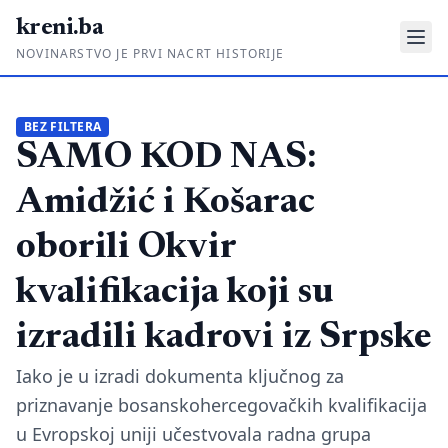
kreni.ba
NOVINARSTVO JE PRVI NACRT HISTORIJE
Gdje su pare?
BEZ FILTERA
SAMO KOD NAS:
Priče sa ruba
Ponos i glas
Amidžić i Košarac
Daljinski u ruke
oborili Okvir
Romski put
kvalifikacija koji su
O nama
izradili kadrovi iz Srpske
Impressum
Iako je u izradi dokumenta ključnog za
priznavanje bosanskohercegovačkih kvalifikacija
Kontakt
u Evropskoj uniji učestvovala radna grupa