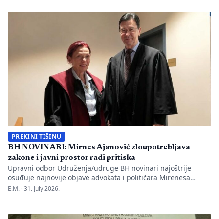
one su način da jedno mjesto sačuva vlastitu priču. U Kozluku
se tih dana nije samo […]
PREKINI TIŠINU
BH NOVINARI: Mirnes Ajanović zloupotrebljava
zakone i javni prostor radi pritiska
Upravni odbor Udruženja/udruge BH novinari najoštrije
osuđuje najnovije objave advokata i političara Mirenesa
Ajanovića i kontinuiranu kampanju javnog targetiranja,
E.M. ·
31. July 2026.
diskreditacije i pravnog pritiska na novinarku Anisu
Mahmutović, dnevni list Oslobođenje, predsjednika BH
Novinara Marka Divkovića i generalnu tajnicu Borku Rudić.