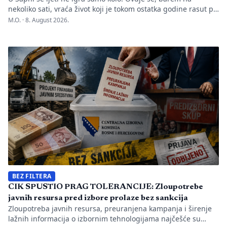
nekoliko sati, vraća život koji je tokom ostatka godine rasut po
Evropi. Dva puta sedmično, kada muzika počne, na prostoru
M.O. ·
8. August 2026.
predviđenom za igranku okupljaju se hiljade ljudi. Jedni
dolaze iz okolnih mjesta, drugi iz Podrinja i sa sprečanskog
kraja. Neki su došli iz […]
BEZ FILTERA
CIK SPUSTIO PRAG TOLERANCIJE: Zloupotrebe
javnih resursa pred izbore prolaze bez sankcija
Zloupotreba javnih resursa, preuranjena kampanja i širenje
lažnih informacija o izbornim tehnologijama najčešće su