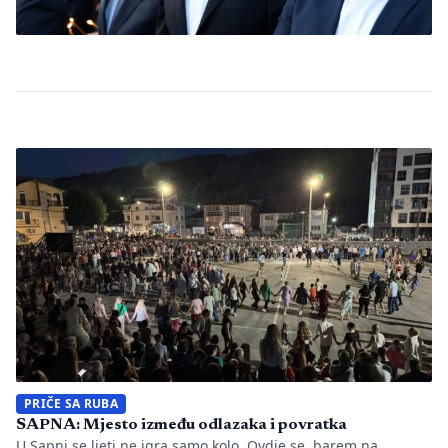
PRIČE SA RUBA
SAPNA: Mjesto između odlazaka i povratka
U Sapni se ljeti ne igra samo kolo. Ovdje se, barem na