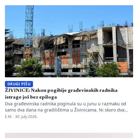
manjkavosti u kadru, ključno pitanje ostaje bez odgovora:
kakva je sudbina studenata koji su uložili godine i novac u
bezvrijedne indekse? Odlukom Kantonalnog suda u […]
DRUGI PIŠU
ŽIVINICE: Nakon pogibije građevinskih radnika
istrage još bez epiloga
Dva građevinska radnika poginula su u junu u razmaku od
samo dva dana na gradilištima u Živinicama. Ni skoro dva
mjeseca kasnije javnosti nisu poznati uzroci nesreća, niti je
E.M. ·
30. July 2026.
utvrđeno da li je bilo propusta u organizaciji gradilišta, zaštiti
radnika i nadzoru nad izvođenjem radova. PIŠE: Anisa
Mahmutović Dok Tužilaštvo Tuzlanskog kantona sprovodi