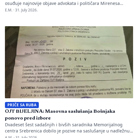
osuđuje najnovije objave advokata i političara Mirenesa
Ajanovića i kontinuiranu kampanju javnog targetiranja,
E.M. ·
31. July 2026.
diskreditacije i pravnog pritiska na novinarku Anisu
Mahmutović, dnevni list Oslobođenje, predsjednika BH
Novinara Marka Divkovića i generalnu tajnicu Borku Rudić.
Nakon ranije podnesenih krivičnih prijava i tužbi za klevetu
protiv Anise Mahmutović i odgovornih osoba […]
PRIČE SA RUBA
OJT BIJELJINA: Masovna saslušanja Bošnjaka
ponovo pred izbore
Dvadeset šest sadašnjih i bivših saradnika Memorijalnog
centra Srebrenica dobilo je pozive na saslušanje u nadležnu
policijsku stanicu po nalogu Okružnog javnog tužilaštva u
A.M. ·
31. July 2026.