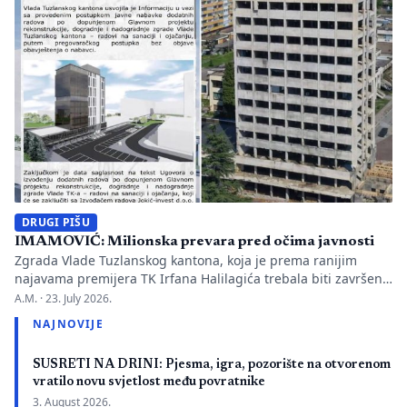
Hercegovini. […]
DRUGI PIŠU
IMAMOVIĆ: Milionska prevara pred očima javnosti
Zgrada Vlade Tuzlanskog kantona, koja je prema ranijim
najavama premijera TK Irfana Halilagića trebala biti završena
početkom jula ove godine, ni 18 mjeseci nakon početka
A.M. ·
23. July 2026.
rekonstrukcije nije u potpunosti završena. Razlog su, kako je
NAJNOVIJE
ranije potvrđeno, nepotpuna projektna dokumentacija i
greške u projektovanju, zbog čega će biti neophodni dodatni
SUSRETI NA DRINI: Pjesma, igra, pozorište na otvorenom
radovi i izdvajanja iz budžeta Tuzlanskog […]
vratilo novu svjetlost među povratnike
3. August 2026.