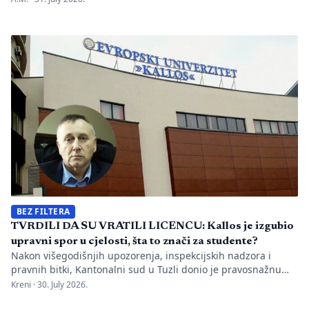
Bijeljini. Informaciju je objavio direktor Memorijalnog centra
Emir Suljagić, navodeći da su pozivi uslijedili svega dan
nakon predstavljanja godišnjeg Izvještaja o negiranju
genocida. Iz Memorijalnog centra upozoravaju da se
istovremeno pozivanje […]
BEZ FILTERA
TVRDILI DA SU VRATILI LICENCU: Kallos je izgubio
upravni spor u cjelosti, šta to znači za studente?
Nakon višegodišnjih upozorenja, inspekcijskih nadzora i
pravnih bitki, Kantonalni sud u Tuzli donio je pravosnažnu
presudu kojom se definitivno potvrđuje trajna zabrana rada
Kreni ·
30. July 2026.
Evropskom univerzitetu „Kallos“. Dok sud konstatuje drastične