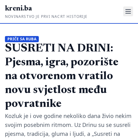
kreni.ba
NOVINARSTVO JE PRVI NACRT HISTORIJE
Gdje su pare?
PRIČE SA RUBA
SUSRETI NA DRINI:
Priče sa ruba
Ponos i glas
Pjesma, igra, pozorište
Daljinski u ruke
na otvorenom vratilo
Romski put
novu svjetlost među
O nama
povratnike
Impressum
Kozluk je i ove godine nekoliko dana živio nekim
svojim posebnim ritmom. Uz Drinu su se susreli
Kontakt
pjesma, tradicija, gluma i ljudi, a „Susreti na