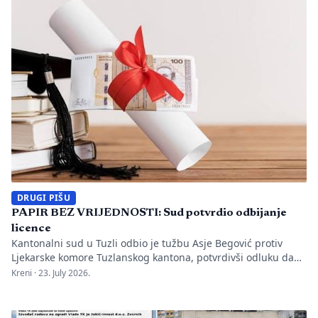
istrage, odgovornost […]
DRUGI PIŠU
PAPIR BEZ VRIJEDNOSTI: Sud potvrdio odbijanje
licence
Kantonalni sud u Tuzli odbio je tužbu Asje Begović protiv
Ljekarske komore Tuzlanskog kantona, potvrdivši odluku da
joj se ne izda, odnosno ne obnovi licenca za samostalan rad
Kreni ·
23. July 2026.
zbog neispunjavanja propisanih uslova. Presuda bi mogla
imati značaj i za druge postupke koje bivši studenti spornih
medicinskih fakulteta vode protiv ljekarskih komora u Bosni i