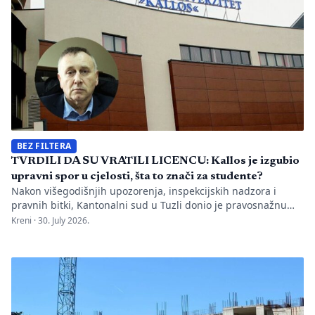
BEZ FILTERA
TVRDILI DA SU VRATILI LICENCU: Kallos je izgubio
upravni spor u cjelosti, šta to znači za studente?
Nakon višegodišnjih upozorenja, inspekcijskih nadzora i
pravnih bitki, Kantonalni sud u Tuzli donio je pravosnažnu
presudu kojom se definitivno potvrđuje trajna zabrana rada
Kreni ·
30. July 2026.
Evropskom univerzitetu „Kallos“. Dok sud konstatuje drastične
manjkavosti u kadru, ključno pitanje ostaje bez odgovora:
kakva je sudbina studenata koji su uložili godine i novac u
bezvrijedne indekse? Odlukom Kantonalnog suda u […]