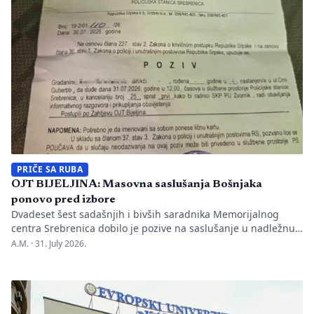
Nakon ranije podnesenih krivičnih prijava i tužbi za klevetu
protiv Anise Mahmutović i odgovornih osoba […]
PRIČE SA RUBA
OJT BIJELJINA: Masovna saslušanja Bošnjaka
ponovo pred izbore
Dvadeset šest sadašnjih i bivših saradnika Memorijalnog
centra Srebrenica dobilo je pozive na saslušanje u nadležnu
policijsku stanicu po nalogu Okružnog javnog tužilaštva u
A.M. ·
31. July 2026.
Bijeljini. Informaciju je objavio direktor Memorijalnog centra
Emir Suljagić, navodeći da su pozivi uslijedili svega dan
nakon predstavljanja godišnjeg Izvještaja o negiranju
genocida. Iz Memorijalnog centra upozoravaju da se
istovremeno pozivanje […]