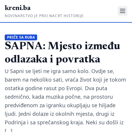
kreni.ba
NOVINARSTVO JE PRVI NACRT HISTORIJE
Gdje su pare?
PRIČE SA RUBA
SAPNA: Mjesto između
Priče sa ruba
Ponos i glas
odlazaka i povratka
Daljinski u ruke
U Sapni se ljeti ne igra samo kolo. Ovdje se,
barem na nekoliko sati, vraća život koji je tokom
Romski put
ostatka godine rasut po Evropi. Dva puta
sedmično, kada muzika počne, na prostoru
O nama
predviđenom za igranku okupljaju se hiljade
Impressum
ljudi. Jedni dolaze iz okolnih mjesta, drugi iz
Kontakt
Podrinja i sa sprečanskog kraja. Neki su došli iz
[…]