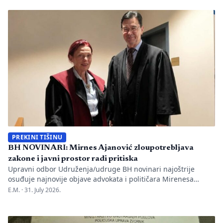
one su način da jedno mjesto sačuva vlastitu priču. U Kozluku
se tih dana nije samo […]
PREKINI TIŠINU
BH NOVINARI: Mirnes Ajanović zloupotrebljava
zakone i javni prostor radi pritiska
Upravni odbor Udruženja/udruge BH novinari najoštrije
osuđuje najnovije objave advokata i političara Mirenesa
Ajanovića i kontinuiranu kampanju javnog targetiranja,
E.M. ·
31. July 2026.
diskreditacije i pravnog pritiska na novinarku Anisu
Mahmutović, dnevni list Oslobođenje, predsjednika BH
Novinara Marka Divkovića i generalnu tajnicu Borku Rudić.