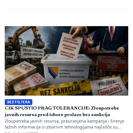
BEZ FILTERA
CIK SPUSTIO PRAG TOLERANCIJE: Zloupotrebe
javnih resursa pred izbore prolaze bez sankcija
Zloupotreba javnih resursa, preuranjena kampanja i širenje
lažnih informacija o izbornim tehnologijama najčešće su
nepravilnosti koje je evidentirao Transparency International u