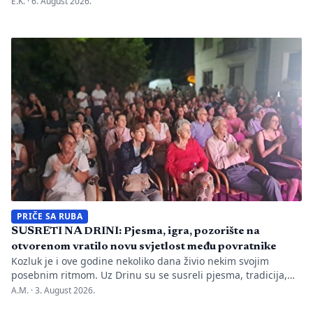
E.K. ·
6. August 2026.
BiH u prvih mjesec dana monitoringa izbornog perioda. Zbog
svega je do sada nadležnim institucijama upućeno 26
prijava zbog kršenja više odredaba izbornog zakonodavstva,
ali je Centralna izborna komisija promijenila pristup u
odnosu na prethodne izborne […]
PRIČE SA RUBA
SUSRETI NA DRINI: Pjesma, igra, pozorište na
otvorenom vratilo novu svjetlost među povratnike
Kozluk je i ove godine nekoliko dana živio nekim svojim
posebnim ritmom. Uz Drinu su se susreli pjesma, tradicija,
gluma i ljudi, a „Susreti na Drini ’26“ još jednom su pokazali
A.M. ·
3. August 2026.
da manifestacije nisu samo programi zapisani na plakatu,