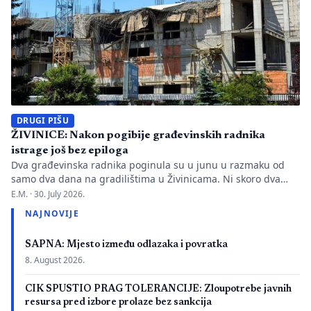
DRUGI PIŠU
ŽIVINICE: Nakon pogibije građevinskih radnika
istrage još bez epiloga
Dva građevinska radnika poginula su u junu u razmaku od
samo dva dana na gradilištima u Živinicama. Ni skoro dva
mjeseca kasnije javnosti nisu poznati uzroci nesreća, niti je
E.M. ·
30. July 2026.
utvrđeno da li je bilo propusta u organizaciji gradilišta, zaštiti
NAJNOVIJE
radnika i nadzoru nad izvođenjem radova. PIŠE: Anisa
Mahmutović Dok Tužilaštvo Tuzlanskog kantona sprovodi
SAPNA: Mjesto između odlazaka i povratka
istrage, odgovornost […]
8. August 2026.
CIK SPUSTIO PRAG TOLERANCIJE: Zloupotrebe javnih
resursa pred izbore prolaze bez sankcija