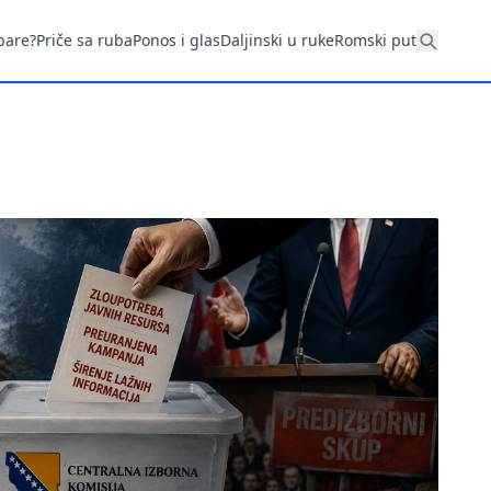
pare?
Priče sa ruba
Ponos i glas
Daljinski u ruke
Romski put