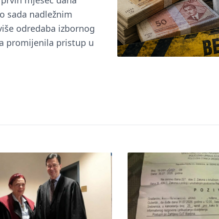
u prvih mjesec dana
do sada nadležnim
 više odredaba izbornog
a promijenila pristup u