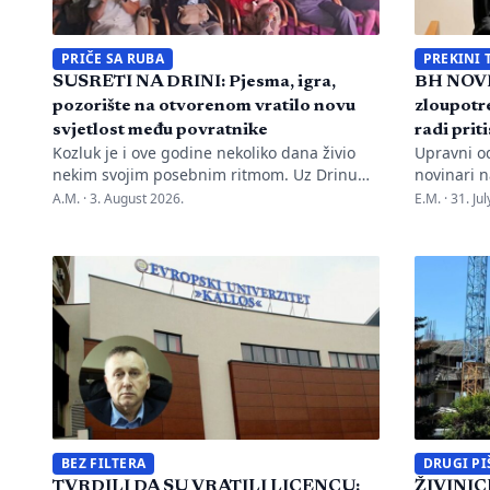
PRIČE SA RUBA
PREKINI 
SUSRETI NA DRINI: Pjesma, igra,
BH NOVI
pozorište na otvorenom vratilo novu
zloupotre
svjetlost među povratnike
radi prit
Kozluk je i ove godine nekoliko dana živio
Upravni o
nekim svojim posebnim ritmom. Uz Drinu
novinari n
su se susreli pjesma, tradicija, gluma i ljudi,
advokata i
A.M. ·
3. August 2026.
E.M. ·
31. Ju
a „Susreti na Drini ’26“ još jednom su
kontinuir
pokazali da manifestacije nisu samo
diskredita
programi zapisani na plakatu, one su način
novinarku
da jedno mjesto sačuva vlastitu priču. U
Oslobođen
Kozluku se tih dana nije samo […]
Marka Divk
Rudić. Nak
prijava i 
Mahmutovi
BEZ FILTERA
DRUGI PI
TVRDILI DA SU VRATILI LICENCU:
ŽIVINICE