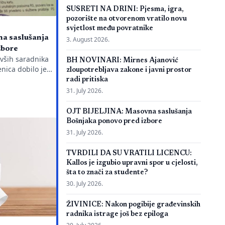
SUSRETI NA DRINI: Pjesma, igra,
pozorište na otvorenom vratilo novu
svjetlost među povratnike
a saslušanja
3. August 2026.
zbore
ivših saradnika
BH NOVINARI: Mirnes Ajanović
nica dobilo je
zloupotrebljava zakone i javni prostor
ežnu policijsku
radi pritiska
g javnog
31. July 2026.
aciju je objavio
a Emir Suljagić,
OJT BIJELJINA: Masovna saslušanja
dili svega dan
Bošnjaka ponovo pred izbore
jeg Izvještaja o
31. July 2026.
orijalnog centra
eno pozivanje
TVRDILI DA SU VRATILI LICENCU:
Kallos je izgubio upravni spor u cjelosti,
šta to znači za studente?
30. July 2026.
ŽIVINICE: Nakon pogibije građevinskih
radnika istrage još bez epiloga