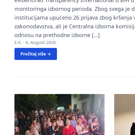
evidentirao Transparency International u BiH 
monitoringa izbornog perioda. Zbog svega je 
institucijama upućeno 26 prijava zbog kršenja
zakonodavstva, ali je Centralna izborna komisij
odnosu na prethodne izborne […]
E.K. ·
6. August 2026.
Pročitaj više →