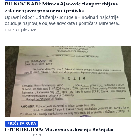
BH NOVINARI: Mirnes Ajanović zloupotrebljava
zakone i javni prostor radi pritiska
Upravni odbor Udruženja/udruge BH novinari najoštrije
osuđuje najnovije objave advokata i političara Mirenesa
Ajanovića i kontinuiranu kampanju javnog targetiranja,
E.M. ·
31. July 2026.
diskreditacije i pravnog pritiska na novinarku Anisu
Mahmutović, dnevni list Oslobođenje, predsjednika BH
Novinara Marka Divkovića i generalnu tajnicu Borku Rudić.
Nakon ranije podnesenih krivičnih prijava i tužbi za klevetu
protiv Anise Mahmutović i odgovornih osoba […]
PRIČE SA RUBA
OJT BIJELJINA: Masovna saslušanja Bošnjaka