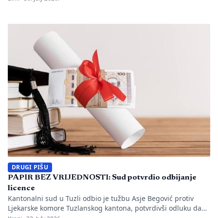
utvrđeno da li je bilo propusta u organizaciji gradilišta, zaštiti
radnika i nadzoru nad izvođenjem radova. PIŠE: Anisa
Mahmutović Dok Tužilaštvo Tuzlanskog kantona sprovodi
istrage, odgovornost […]
DRUGI PIŠU
PAPIR BEZ VRIJEDNOSTI: Sud potvrdio odbijanje
licence
Kantonalni sud u Tuzli odbio je tužbu Asje Begović protiv
Ljekarske komore Tuzlanskog kantona, potvrdivši odluku da
joj se ne izda, odnosno ne obnovi licenca za samostalan rad