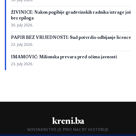
ŽIVINICE: Nakon pogibije građevinskih radnika istrage još
bez epiloga
30. July 2026.
PAPIR BEZ VRIJEDNOSTI: Sud potvrdio odbijanje licence
23. July 2026.
IMAMOVIĆ: Milionska prevara pred očima javnosti
23. July 2026.
kreni.ba
NOVINARSTVO JE PRVI NACRT HISTORIJE