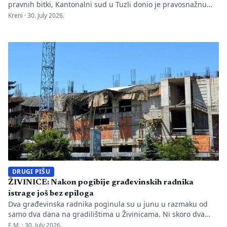
pravnih bitki, Kantonalni sud u Tuzli donio je pravosnažnu
presudu kojom se definitivno potvrđuje trajna zabrana rada
Kreni ·
30. July 2026.
Evropskom univerzitetu „Kallos“. Dok sud konstatuje drastične
manjkavosti u kadru, ključno pitanje ostaje bez odgovora:
kakva je sudbina studenata koji su uložili godine i novac u
bezvrijedne indekse? Odlukom Kantonalnog suda u […]
DRUGI PIŠU
ŽIVINICE: Nakon pogibije građevinskih radnika
istrage još bez epiloga
Dva građevinska radnika poginula su u junu u razmaku od
samo dva dana na gradilištima u Živinicama. Ni skoro dva
mjeseca kasnije javnosti nisu poznati uzroci nesreća, niti je
E.M. ·
30. July 2026.