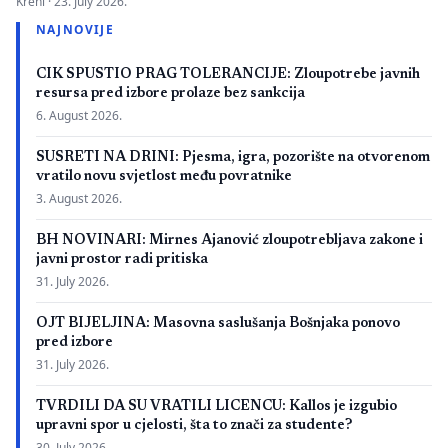
Kreni ·
23. July 2026.
zbog neispunjavanja propisanih uslova. Presuda bi mogla
NAJNOVIJE
imati značaj i za druge postupke koje bivši studenti spornih
medicinskih fakulteta vode protiv ljekarskih komora u Bosni i
CIK SPUSTIO PRAG TOLERANCIJE: Zloupotrebe javnih
Hercegovini. […]
resursa pred izbore prolaze bez sankcija
6. August 2026.
SUSRETI NA DRINI: Pjesma, igra, pozorište na otvorenom
vratilo novu svjetlost među povratnike
3. August 2026.
BH NOVINARI: Mirnes Ajanović zloupotrebljava zakone i
javni prostor radi pritiska
31. July 2026.
OJT BIJELJINA: Masovna saslušanja Bošnjaka ponovo
pred izbore
31. July 2026.
TVRDILI DA SU VRATILI LICENCU: Kallos je izgubio
upravni spor u cjelosti, šta to znači za studente?
30. July 2026.