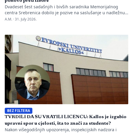
ponovo pred izbore
Dvadeset šest sadašnjih i bivših saradnika Memorijalnog
centra Srebrenica dobilo je pozive na saslušanje u nadležnu
policijsku stanicu po nalogu Okružnog javnog tužilaštva u
A.M. ·
31. July 2026.
Bijeljini. Informaciju je objavio direktor Memorijalnog centra
Emir Suljagić, navodeći da su pozivi uslijedili svega dan
nakon predstavljanja godišnjeg Izvještaja o negiranju
genocida. Iz Memorijalnog centra upozoravaju da se
istovremeno pozivanje […]
BEZ FILTERA
TVRDILI DA SU VRATILI LICENCU: Kallos je izgubio
upravni spor u cjelosti, šta to znači za studente?
Nakon višegodišnjih upozorenja, inspekcijskih nadzora i