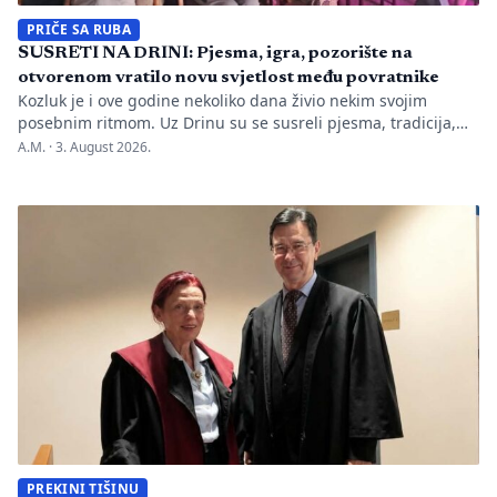
PRIČE SA RUBA
SUSRETI NA DRINI: Pjesma, igra, pozorište na
otvorenom vratilo novu svjetlost među povratnike
Kozluk je i ove godine nekoliko dana živio nekim svojim
posebnim ritmom. Uz Drinu su se susreli pjesma, tradicija,
gluma i ljudi, a „Susreti na Drini ’26“ još jednom su pokazali
A.M. ·
3. August 2026.
da manifestacije nisu samo programi zapisani na plakatu,
one su način da jedno mjesto sačuva vlastitu priču. U Kozluku
se tih dana nije samo […]
PREKINI TIŠINU