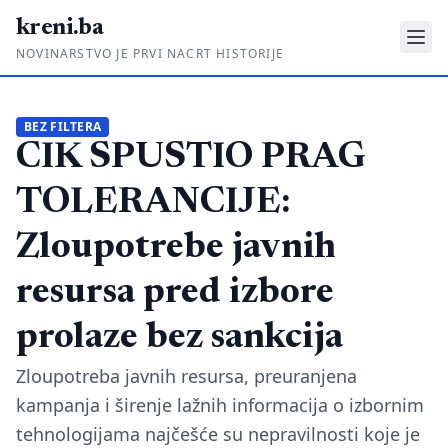
kreni.ba
NOVINARSTVO JE PRVI NACRT HISTORIJE
Gdje su pare?
BEZ FILTERA
CIK SPUSTIO PRAG
Priče sa ruba
Ponos i glas
TOLERANCIJE:
Daljinski u ruke
Zloupotrebe javnih
Romski put
resursa pred izbore
O nama
prolaze bez sankcija
Impressum
Zloupotreba javnih resursa, preuranjena
kampanja i širenje lažnih informacija o izbornim
Kontakt
tehnologijama najčešće su nepravilnosti koje je