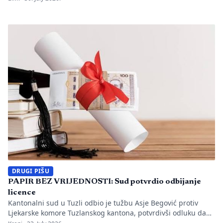
utvrđeno da li je bilo propusta u organizaciji gradilišta, zaštiti
radnika i nadzoru nad izvođenjem radova. PIŠE: Anisa
Mahmutović Dok Tužilaštvo Tuzlanskog kantona sprovodi
istrage, odgovornost […]
DRUGI PIŠU
PAPIR BEZ VRIJEDNOSTI: Sud potvrdio odbijanje
licence
Kantonalni sud u Tuzli odbio je tužbu Asje Begović protiv
Ljekarske komore Tuzlanskog kantona, potvrdivši odluku da
joj se ne izda, odnosno ne obnovi licenca za samostalan rad