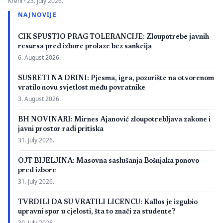
Kreni ·
23. July 2026.
zbog neispunjavanja propisanih uslova. Presuda bi mogla
NAJNOVIJE
imati značaj i za druge postupke koje bivši studenti spornih
medicinskih fakulteta vode protiv ljekarskih komora u Bosni i
CIK SPUSTIO PRAG TOLERANCIJE: Zloupotrebe javnih
Hercegovini. […]
resursa pred izbore prolaze bez sankcija
6. August 2026.
SUSRETI NA DRINI: Pjesma, igra, pozorište na otvorenom
vratilo novu svjetlost među povratnike
3. August 2026.
BH NOVINARI: Mirnes Ajanović zloupotrebljava zakone i
javni prostor radi pritiska
31. July 2026.
OJT BIJELJINA: Masovna saslušanja Bošnjaka ponovo
pred izbore
31. July 2026.
TVRDILI DA SU VRATILI LICENCU: Kallos je izgubio
upravni spor u cjelosti, šta to znači za studente?
30. July 2026.