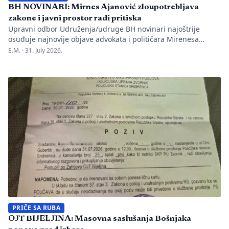
BH NOVINARI: Mirnes Ajanović zloupotrebljava
zakone i javni prostor radi pritiska
Upravni odbor Udruženja/udruge BH novinari najoštrije
osuđuje najnovije objave advokata i političara Mirenesa
Ajanovića i kontinuiranu kampanju javnog targetiranja,
E.M. ·
31. July 2026.
diskreditacije i pravnog pritiska na novinarku Anisu
Mahmutović, dnevni list Oslobođenje, predsjednika BH
Novinara Marka Divkovića i generalnu tajnicu Borku Rudić.
Nakon ranije podnesenih krivičnih prijava i tužbi za klevetu
protiv Anise Mahmutović i odgovornih osoba […]
PRIČE SA RUBA
OJT BIJELJINA: Masovna saslušanja Bošnjaka