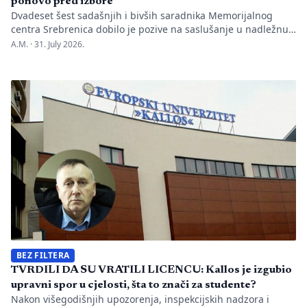
ponovo pred izbore
Dvadeset šest sadašnjih i bivših saradnika Memorijalnog
centra Srebrenica dobilo je pozive na saslušanje u nadležnu
policijsku stanicu po nalogu Okružnog javnog tužilaštva u
A.M. ·
31. July 2026.
Bijeljini. Informaciju je objavio direktor Memorijalnog centra
Emir Suljagić, navodeći da su pozivi uslijedili svega dan
nakon predstavljanja godišnjeg Izvještaja o negiranju
genocida. Iz Memorijalnog centra upozoravaju da se
istovremeno pozivanje […]
BEZ FILTERA
TVRDILI DA SU VRATILI LICENCU: Kallos je izgubio
upravni spor u cjelosti, šta to znači za studente?
Nakon višegodišnjih upozorenja, inspekcijskih nadzora i