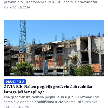
pravnih bitki, Kantonalni sud u Tuzli donio je pravosnažnu
presudu kojom se definitivno potvrđuje trajna zabrana rada
Kreni ·
30. July 2026.
Evropskom univerzitetu „Kallos“. Dok sud konstatuje drastične
manjkavosti u kadru, ključno pitanje ostaje bez odgovora:
kakva je sudbina studenata koji su uložili godine i novac u
bezvrijedne indekse? Odlukom Kantonalnog suda u […]
DRUGI PIŠU
ŽIVINICE: Nakon pogibije građevinskih radnika
istrage još bez epiloga
Dva građevinska radnika poginula su u junu u razmaku od
samo dva dana na gradilištima u Živinicama. Ni skoro dva
mjeseca kasnije javnosti nisu poznati uzroci nesreća, niti je
E.M. ·
30. July 2026.