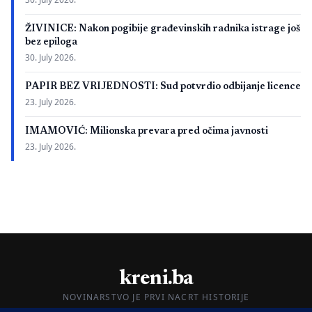
ŽIVINICE: Nakon pogibije građevinskih radnika istrage još
bez epiloga
30. July 2026.
PAPIR BEZ VRIJEDNOSTI: Sud potvrdio odbijanje licence
23. July 2026.
IMAMOVIĆ: Milionska prevara pred očima javnosti
23. July 2026.
kreni.ba
NOVINARSTVO JE PRVI NACRT HISTORIJE