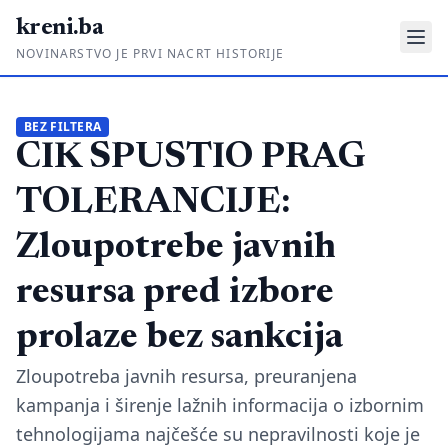
kreni.ba
NOVINARSTVO JE PRVI NACRT HISTORIJE
Gdje su pare?
BEZ FILTERA
CIK SPUSTIO PRAG
Priče sa ruba
Ponos i glas
TOLERANCIJE:
Daljinski u ruke
Zloupotrebe javnih
Romski put
resursa pred izbore
O nama
prolaze bez sankcija
Impressum
Zloupotreba javnih resursa, preuranjena
kampanja i širenje lažnih informacija o izbornim
Kontakt
tehnologijama najčešće su nepravilnosti koje je