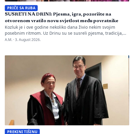
PRIČE SA RUBA
SUSRETI NA DRINI: Pjesma, igra, pozorište na
otvorenom vratilo novu svjetlost među povratnike
Kozluk je i ove godine nekoliko dana živio nekim svojim
posebnim ritmom. Uz Drinu su se susreli pjesma, tradicija,
gluma i ljudi, a „Susreti na Drini ’26“ još jednom su pokazali
A.M. ·
3. August 2026.
da manifestacije nisu samo programi zapisani na plakatu,
one su način da jedno mjesto sačuva vlastitu priču. U Kozluku
se tih dana nije samo […]
PREKINI TIŠINU