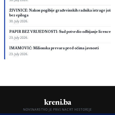
ŽIVINICE: Nakon pogibije građevinskih radnika istrage još
bez epiloga
30. July 2026.
PAPIR BEZ VRIJEDNOSTI: Sud potvrdio odbijanje licence
23. July 2026.
IMAMOVIĆ: Milionska prevara pred očima javnosti
23. July 2026.
kreni.ba
NOVINARSTVO JE PRVI NACRT HISTORIJE