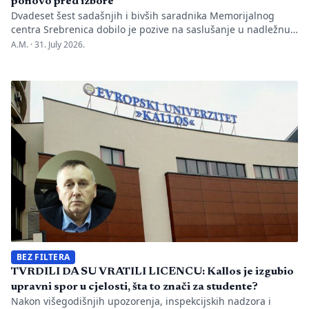
ponovo pred izbore
Dvadeset šest sadašnjih i bivših saradnika Memorijalnog
centra Srebrenica dobilo je pozive na saslušanje u nadležnu
policijsku stanicu po nalogu Okružnog javnog tužilaštva u
A.M. ·
31. July 2026.
Bijeljini. Informaciju je objavio direktor Memorijalnog centra
Emir Suljagić, navodeći da su pozivi uslijedili svega dan
nakon predstavljanja godišnjeg Izvještaja o negiranju
genocida. Iz Memorijalnog centra upozoravaju da se
istovremeno pozivanje […]
BEZ FILTERA
TVRDILI DA SU VRATILI LICENCU: Kallos je izgubio
upravni spor u cjelosti, šta to znači za studente?
Nakon višegodišnjih upozorenja, inspekcijskih nadzora i