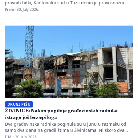
pravnih bitki, Kantonalni sud u Tuzli donio je pravosnažnu
presudu kojom se definitivno potvrđuje trajna zabrana rada
Kreni ·
30. July 2026.
Evropskom univerzitetu „Kallos“. Dok sud konstatuje drastične
manjkavosti u kadru, ključno pitanje ostaje bez odgovora:
kakva je sudbina studenata koji su uložili godine i novac u
bezvrijedne indekse? Odlukom Kantonalnog suda u […]
DRUGI PIŠU
ŽIVINICE: Nakon pogibije građevinskih radnika
istrage još bez epiloga
Dva građevinska radnika poginula su u junu u razmaku od
samo dva dana na gradilištima u Živinicama. Ni skoro dva
mjeseca kasnije javnosti nisu poznati uzroci nesreća, niti je
E.M. ·
30. July 2026.