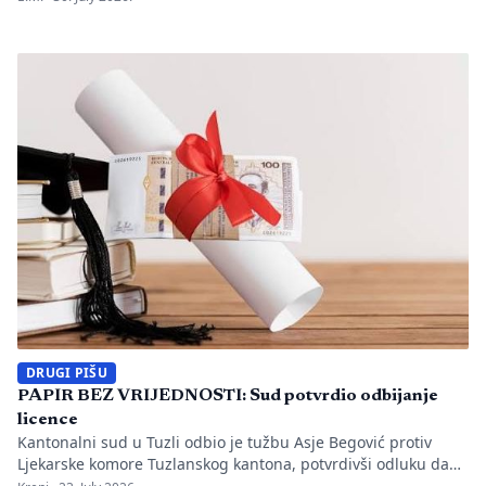
utvrđeno da li je bilo propusta u organizaciji gradilišta, zaštiti
radnika i nadzoru nad izvođenjem radova. PIŠE: Anisa
Mahmutović Dok Tužilaštvo Tuzlanskog kantona sprovodi
istrage, odgovornost […]
DRUGI PIŠU
PAPIR BEZ VRIJEDNOSTI: Sud potvrdio odbijanje
licence
Kantonalni sud u Tuzli odbio je tužbu Asje Begović protiv
Ljekarske komore Tuzlanskog kantona, potvrdivši odluku da
joj se ne izda, odnosno ne obnovi licenca za samostalan rad