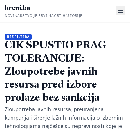
kreni.ba
NOVINARSTVO JE PRVI NACRT HISTORIJE
Gdje su pare?
BEZ FILTERA
CIK SPUSTIO PRAG
Priče sa ruba
Ponos i glas
TOLERANCIJE:
Daljinski u ruke
Zloupotrebe javnih
Romski put
resursa pred izbore
O nama
prolaze bez sankcija
Impressum
Zloupotreba javnih resursa, preuranjena
kampanja i širenje lažnih informacija o izbornim
Kontakt
tehnologijama najčešće su nepravilnosti koje je