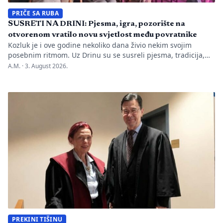
PRIČE SA RUBA
SUSRETI NA DRINI: Pjesma, igra, pozorište na
otvorenom vratilo novu svjetlost među povratnike
Kozluk je i ove godine nekoliko dana živio nekim svojim
posebnim ritmom. Uz Drinu su se susreli pjesma, tradicija,
gluma i ljudi, a „Susreti na Drini ’26“ još jednom su pokazali
A.M. ·
3. August 2026.
da manifestacije nisu samo programi zapisani na plakatu,
one su način da jedno mjesto sačuva vlastitu priču. U Kozluku
se tih dana nije samo […]
PREKINI TIŠINU