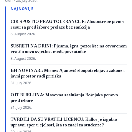
Kreni ·
23. July 2026.
zbog neispunjavanja propisanih uslova. Presuda bi mogla
NAJNOVIJE
imati značaj i za druge postupke koje bivši studenti spornih
medicinskih fakulteta vode protiv ljekarskih komora u Bosni i
CIK SPUSTIO PRAG TOLERANCIJE: Zloupotrebe javnih
Hercegovini. […]
resursa pred izbore prolaze bez sankcija
6. August 2026.
SUSRETI NA DRINI: Pjesma, igra, pozorište na otvorenom
vratilo novu svjetlost među povratnike
3. August 2026.
BH NOVINARI: Mirnes Ajanović zloupotrebljava zakone i
javni prostor radi pritiska
31. July 2026.
OJT BIJELJINA: Masovna saslušanja Bošnjaka ponovo
pred izbore
31. July 2026.
TVRDILI DA SU VRATILI LICENCU: Kallos je izgubio
upravni spor u cjelosti, šta to znači za studente?
30. July 2026.