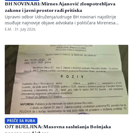
BH NOVINARI: Mirnes Ajanović zloupotrebljava
zakone i javni prostor radi pritiska
Upravni odbor Udruženja/udruge BH novinari najoštrije
osuđuje najnovije objave advokata i političara Mirenesa
Ajanovića i kontinuiranu kampanju javnog targetiranja,
E.M. ·
31. July 2026.
diskreditacije i pravnog pritiska na novinarku Anisu
Mahmutović, dnevni list Oslobođenje, predsjednika BH
Novinara Marka Divkovića i generalnu tajnicu Borku Rudić.
Nakon ranije podnesenih krivičnih prijava i tužbi za klevetu
protiv Anise Mahmutović i odgovornih osoba […]
PRIČE SA RUBA
OJT BIJELJINA: Masovna saslušanja Bošnjaka