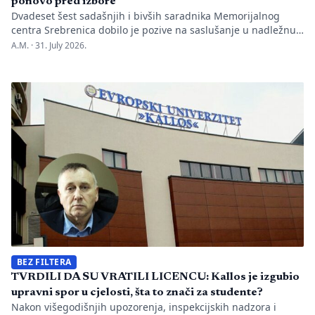
ponovo pred izbore
Dvadeset šest sadašnjih i bivših saradnika Memorijalnog
centra Srebrenica dobilo je pozive na saslušanje u nadležnu
policijsku stanicu po nalogu Okružnog javnog tužilaštva u
A.M. ·
31. July 2026.
Bijeljini. Informaciju je objavio direktor Memorijalnog centra
Emir Suljagić, navodeći da su pozivi uslijedili svega dan
nakon predstavljanja godišnjeg Izvještaja o negiranju
genocida. Iz Memorijalnog centra upozoravaju da se
istovremeno pozivanje […]
BEZ FILTERA
TVRDILI DA SU VRATILI LICENCU: Kallos je izgubio
upravni spor u cjelosti, šta to znači za studente?
Nakon višegodišnjih upozorenja, inspekcijskih nadzora i