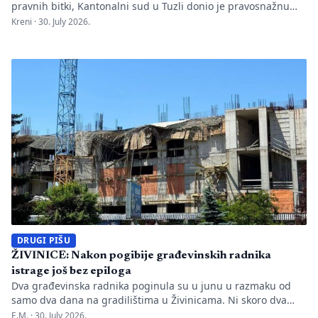
pravnih bitki, Kantonalni sud u Tuzli donio je pravosnažnu
presudu kojom se definitivno potvrđuje trajna zabrana rada
Kreni ·
30. July 2026.
Evropskom univerzitetu „Kallos“. Dok sud konstatuje drastične
manjkavosti u kadru, ključno pitanje ostaje bez odgovora:
kakva je sudbina studenata koji su uložili godine i novac u
bezvrijedne indekse? Odlukom Kantonalnog suda u […]
DRUGI PIŠU
ŽIVINICE: Nakon pogibije građevinskih radnika
istrage još bez epiloga
Dva građevinska radnika poginula su u junu u razmaku od
samo dva dana na gradilištima u Živinicama. Ni skoro dva
mjeseca kasnije javnosti nisu poznati uzroci nesreća, niti je
E.M. ·
30. July 2026.