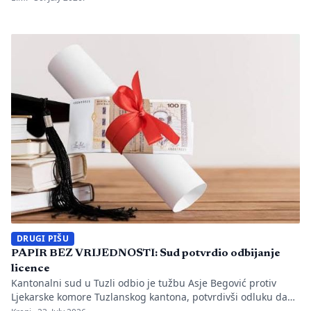
utvrđeno da li je bilo propusta u organizaciji gradilišta, zaštiti
radnika i nadzoru nad izvođenjem radova. PIŠE: Anisa
Mahmutović Dok Tužilaštvo Tuzlanskog kantona sprovodi
istrage, odgovornost […]
DRUGI PIŠU
PAPIR BEZ VRIJEDNOSTI: Sud potvrdio odbijanje
licence
Kantonalni sud u Tuzli odbio je tužbu Asje Begović protiv
Ljekarske komore Tuzlanskog kantona, potvrdivši odluku da
joj se ne izda, odnosno ne obnovi licenca za samostalan rad