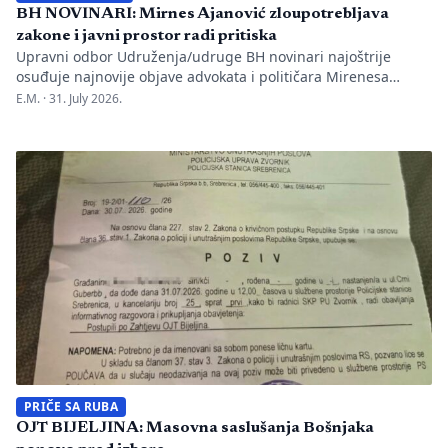
BH NOVINARI: Mirnes Ajanović zloupotrebljava
zakone i javni prostor radi pritiska
Upravni odbor Udruženja/udruge BH novinari najoštrije
osuđuje najnovije objave advokata i političara Mirenesa
Ajanovića i kontinuiranu kampanju javnog targetiranja,
E.M. ·
31. July 2026.
diskreditacije i pravnog pritiska na novinarku Anisu
Mahmutović, dnevni list Oslobođenje, predsjednika BH
Novinara Marka Divkovića i generalnu tajnicu Borku Rudić.
Nakon ranije podnesenih krivičnih prijava i tužbi za klevetu
protiv Anise Mahmutović i odgovornih osoba […]
PRIČE SA RUBA
OJT BIJELJINA: Masovna saslušanja Bošnjaka