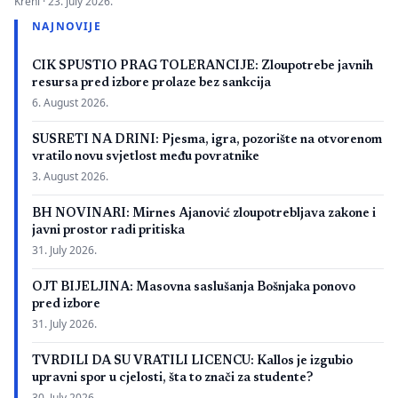
Kreni ·
23. July 2026.
zbog neispunjavanja propisanih uslova. Presuda bi mogla
NAJNOVIJE
imati značaj i za druge postupke koje bivši studenti spornih
medicinskih fakulteta vode protiv ljekarskih komora u Bosni i
CIK SPUSTIO PRAG TOLERANCIJE: Zloupotrebe javnih
Hercegovini. […]
resursa pred izbore prolaze bez sankcija
6. August 2026.
SUSRETI NA DRINI: Pjesma, igra, pozorište na otvorenom
vratilo novu svjetlost među povratnike
3. August 2026.
BH NOVINARI: Mirnes Ajanović zloupotrebljava zakone i
javni prostor radi pritiska
31. July 2026.
OJT BIJELJINA: Masovna saslušanja Bošnjaka ponovo
pred izbore
31. July 2026.
TVRDILI DA SU VRATILI LICENCU: Kallos je izgubio
upravni spor u cjelosti, šta to znači za studente?
30. July 2026.