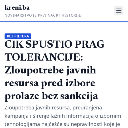
kreni.ba
NOVINARSTVO JE PRVI NACRT HISTORIJE
Gdje su pare?
BEZ FILTERA
CIK SPUSTIO PRAG
Priče sa ruba
Ponos i glas
TOLERANCIJE:
Daljinski u ruke
Zloupotrebe javnih
Romski put
resursa pred izbore
O nama
prolaze bez sankcija
Impressum
Zloupotreba javnih resursa, preuranjena
kampanja i širenje lažnih informacija o izbornim
Kontakt
tehnologijama najčešće su nepravilnosti koje je