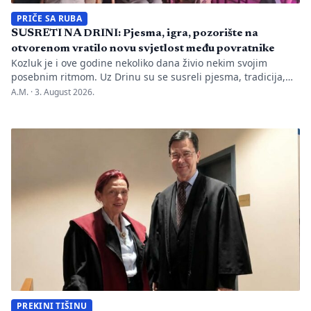
PRIČE SA RUBA
SUSRETI NA DRINI: Pjesma, igra, pozorište na
otvorenom vratilo novu svjetlost među povratnike
Kozluk je i ove godine nekoliko dana živio nekim svojim
posebnim ritmom. Uz Drinu su se susreli pjesma, tradicija,
gluma i ljudi, a „Susreti na Drini ’26“ još jednom su pokazali
A.M. ·
3. August 2026.
da manifestacije nisu samo programi zapisani na plakatu,
one su način da jedno mjesto sačuva vlastitu priču. U Kozluku
se tih dana nije samo […]
PREKINI TIŠINU