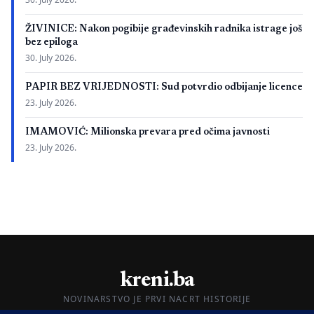
ŽIVINICE: Nakon pogibije građevinskih radnika istrage još
bez epiloga
30. July 2026.
PAPIR BEZ VRIJEDNOSTI: Sud potvrdio odbijanje licence
23. July 2026.
IMAMOVIĆ: Milionska prevara pred očima javnosti
23. July 2026.
kreni.ba
NOVINARSTVO JE PRVI NACRT HISTORIJE