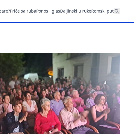
pare?
Priče sa ruba
Ponos i glas
Daljinski u ruke
Romski put