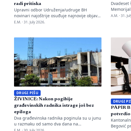
Dvadeset š
radi pritiska
Memorijal
Upravni odbor Udruženja/udruge BH
pozive na 
novinari najoštrije osuđuje najnovije objave
A.M. ·
31. Ju
stanicu p
advokata i političara Mirenesa Ajanovića i
E.M. ·
31. July 2026.
tužilaštva 
kontinuiranu kampanju javnog targetiranja,
direktor M
diskreditacije i pravnog pritiska na
navodeći d
novinarku Anisu Mahmutović, dnevni list
nakon pred
Oslobođenje, predsjednika BH Novinara
negiranju
Marka Divkovića i generalnu tajnicu Borku
upozorava
Rudić. Nakon ranije podnesenih krivičnih
[…]
prijava i tužbi za klevetu protiv Anise
Mahmutović i odgovornih osoba […]
DRUGI PIŠU
ŽIVINICE: Nakon pogibije
DRUGI PI
građevinskih radnika istrage još bez
PAPIR B
epiloga
potvrdio
Dva građevinska radnika poginula su u junu
Kantonalni
u razmaku od samo dva dana na
Begović p
gradilištima u Živinicama. Ni skoro dva
E.M. ·
30. July 2026.