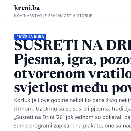
kreni.ba
NOVINARSTVO JE PRVI NACRT HISTORIJE
PRIČE SA RUBA
SUSRETI NA DRI
Pjesma, igra, pozo
otvorenom vratil
svjetlost među po
Kozluk je i ove godine nekoliko dana živio ne
ritmom. Uz Drinu su se susreli pjesma, tradicija
„Susreti na Drini ’26“ još jednom su pokazali da
samo programi zapisani na plakatu, one su na