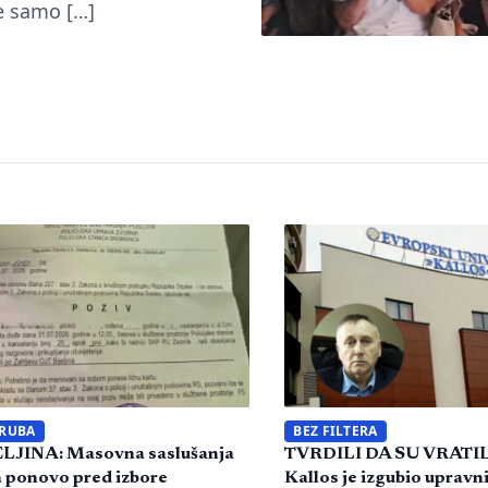
je samo […]
 RUBA
BEZ FILTERA
LJINA: Masovna saslušanja
TVRDILI DA SU VRATI
 ponovo pred izbore
Kallos je izgubio upravni