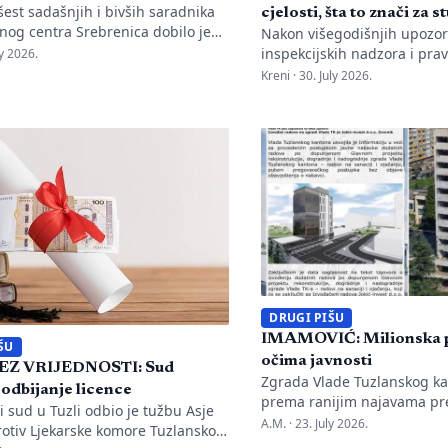
est sadašnjih i bivših saradnika
cjelosti, šta to znači za 
nog centra Srebrenica dobilo je
Nakon višegodišnjih upozor
saslušanje u nadležnu policijsku
inspekcijskih nadzora i prav
ly 2026.
o nalogu Okružnog javnog
Kantonalni sud u Tuzli doni
Kreni ·
30. July 2026.
u Bijeljini. Informaciju je objavio
pravosnažnu presudu kojom 
emorijalnog centra Emir Suljagić,
potvrđuje trajna zabrana r
a su pozivi uslijedili svega dan
univerzitetu „Kallos“. Dok s
stavljanja godišnjeg Izvještaja o
drastične manjkavosti u kad
 genocida. Iz Memorijalnog centra
pitanje ostaje bez odgovora
ju da se istovremeno pozivanje
sudbina studenata koji su ul
novac u bezvrijedne indek
Kantonalnog suda u […]
DRUGI PIŠU
IMAMOVIĆ: Milionska p
ŠU
očima javnosti
EZ VRIJEDNOSTI: Sud
Zgrada Vlade Tuzlanskog ka
 odbijanje licence
prema ranijim najavama pr
 sud u Tuzli odbio je tužbu Asje
Irfana Halilagića trebala bi
A.M. ·
23. July 2026.
rotiv Ljekarske komore Tuzlanskog
početkom jula ove godine, n