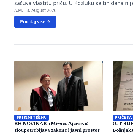
sačuva vlastitu priču. U Kozluku se tih dana ni
A.M. ·
3. August 2026.
Pročitaj više →
PREKINI TIŠINU
PRIČE SA
BH NOVINARI: Mirnes Ajanović
OJT BIJE
zloupotrebljava zakone i javni prostor
Bošnjaka