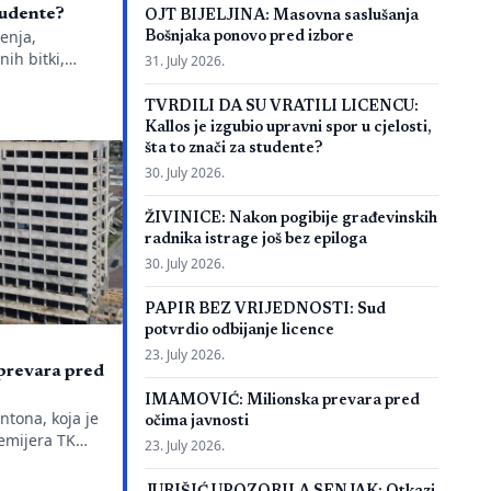
studente?
OJT BIJELJINA: Masovna saslušanja
enja,
Bošnjaka ponovo pred izbore
nih bitki,
31. July 2026.
o je
se definitivno
TVRDILI DA SU VRATILI LICENCU:
ada Evropskom
Kallos je izgubio upravni spor u cjelosti,
ud konstatuje
šta to znači za studente?
ru, ključno
30. July 2026.
: kakva je
ožili godine i
ŽIVINICE: Nakon pogibije građevinskih
se? Odlukom
radnika istrage još bez epiloga
30. July 2026.
PAPIR BEZ VRIJEDNOSTI: Sud
potvrdio odbijanje licence
23. July 2026.
revara pred
IMAMOVIĆ: Milionska prevara pred
ntona, koja je
očima javnosti
emijera TK
23. July 2026.
ti završena
i 18 mjeseci