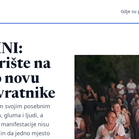
Gdje su 
NI:
rište na
o novu
vratnike
kim svojim posebnim
, gluma i ljudi, a
 manifestacije nisu
čin da jedno mjesto