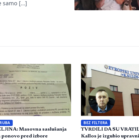
je samo […]
 RUBA
BEZ FILTERA
LJINA: Masovna saslušanja
TVRDILI DA SU VRATI
 ponovo pred izbore
Kallos je izgubio upravni