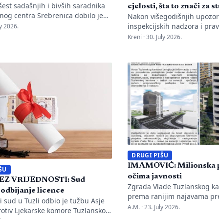
est sadašnjih i bivših saradnika
cjelosti, šta to znači za 
nog centra Srebrenica dobilo je
Nakon višegodišnjih upozor
saslušanje u nadležnu policijsku
inspekcijskih nadzora i prav
ly 2026.
o nalogu Okružnog javnog
Kantonalni sud u Tuzli doni
Kreni ·
30. July 2026.
u Bijeljini. Informaciju je objavio
pravosnažnu presudu kojom 
emorijalnog centra Emir Suljagić,
potvrđuje trajna zabrana r
a su pozivi uslijedili svega dan
univerzitetu „Kallos“. Dok s
stavljanja godišnjeg Izvještaja o
drastične manjkavosti u kad
 genocida. Iz Memorijalnog centra
pitanje ostaje bez odgovora
ju da se istovremeno pozivanje
sudbina studenata koji su ul
novac u bezvrijedne indek
Kantonalnog suda u […]
DRUGI PIŠU
IMAMOVIĆ: Milionska p
ŠU
očima javnosti
EZ VRIJEDNOSTI: Sud
Zgrada Vlade Tuzlanskog ka
 odbijanje licence
prema ranijim najavama pr
 sud u Tuzli odbio je tužbu Asje
Irfana Halilagića trebala bi
A.M. ·
23. July 2026.
rotiv Ljekarske komore Tuzlanskog
početkom jula ove godine, n