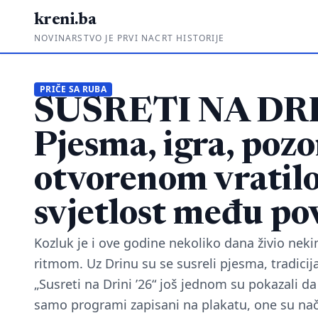
kreni.ba
NOVINARSTVO JE PRVI NACRT HISTORIJE
PRIČE SA RUBA
SUSRETI NA DRI
Pjesma, igra, pozo
otvorenom vratil
svjetlost među po
Kozluk je i ove godine nekoliko dana živio ne
ritmom. Uz Drinu su se susreli pjesma, tradicija
„Susreti na Drini ’26“ još jednom su pokazali da
samo programi zapisani na plakatu, one su na