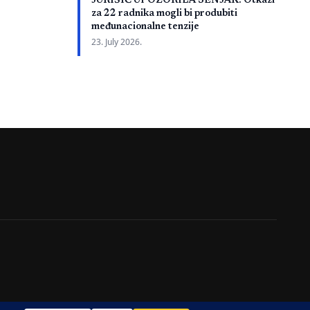
JURIŠIĆ UPOZORILA SENJAK: Otkazi
e nije u
za 22 radnika mogli bi produbiti
 su, kako je
međunacionalne tenzije
a projektna
23. July 2026.
ojektovanju,
i dodatni radovi
lanskog […]