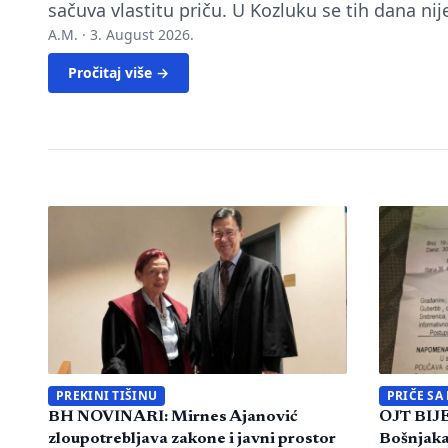
sačuva vlastitu priču. U Kozluku se tih dana ni
A.M. ·
3. August 2026.
Pročitaj više →
PREKINI TIŠINU
PRIČE SA
BH NOVINARI: Mirnes Ajanović
OJT BIJE
zloupotrebljava zakone i javni prostor
Bošnjaka