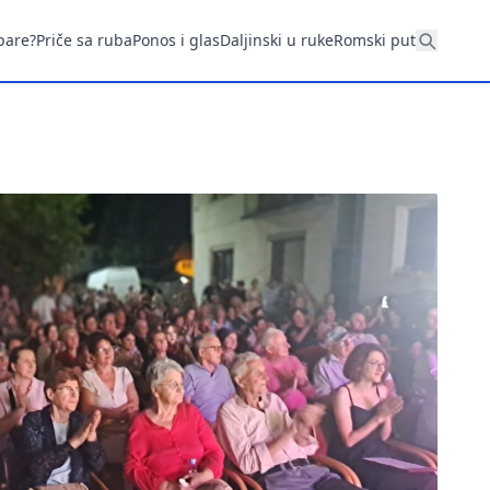
pare?
Priče sa ruba
Ponos i glas
Daljinski u ruke
Romski put