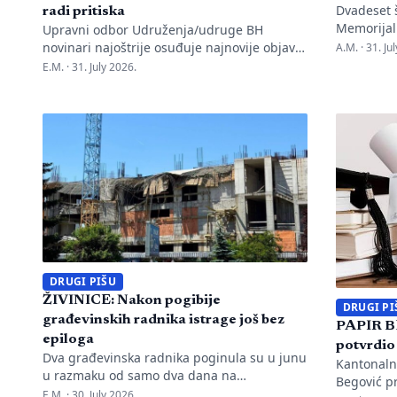
Dvadeset š
radi pritiska
Memorijal
Upravni odbor Udruženja/udruge BH
pozive na 
novinari najoštrije osuđuje najnovije objave
A.M. ·
31. Ju
stanicu p
advokata i političara Mirenesa Ajanovića i
E.M. ·
31. July 2026.
tužilaštva 
kontinuiranu kampanju javnog targetiranja,
direktor M
diskreditacije i pravnog pritiska na
navodeći d
novinarku Anisu Mahmutović, dnevni list
nakon pred
Oslobođenje, predsjednika BH Novinara
negiranju
Marka Divkovića i generalnu tajnicu Borku
upozorava
Rudić. Nakon ranije podnesenih krivičnih
[…]
prijava i tužbi za klevetu protiv Anise
Mahmutović i odgovornih osoba […]
DRUGI PIŠU
ŽIVINICE: Nakon pogibije
DRUGI PI
građevinskih radnika istrage još bez
PAPIR B
epiloga
potvrdio
Dva građevinska radnika poginula su u junu
Kantonalni
u razmaku od samo dva dana na
Begović p
gradilištima u Živinicama. Ni skoro dva
E.M. ·
30. July 2026.