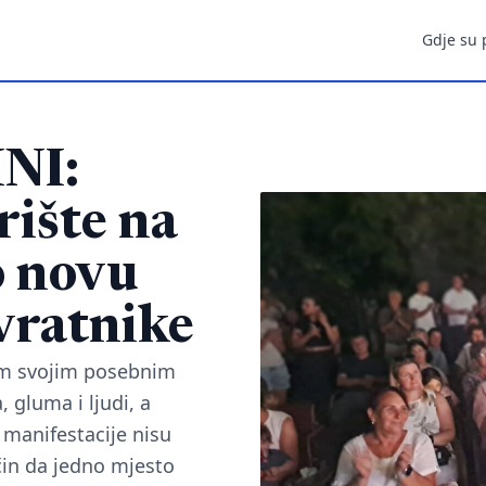
Gdje su 
NI:
rište na
o novu
vratnike
kim svojim posebnim
, gluma i ljudi, a
 manifestacije nisu
čin da jedno mjesto