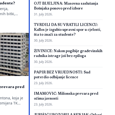
studente?
OJT BIJELJINA: Masovna saslušanja
enja,
Bošnjaka ponovo pred izbore
nih bitki,
31. July 2026.
o je
se definitivno
TVRDILI DA SU VRATILI LICENCU:
ada Evropskom
Kallos je izgubio upravni spor u cjelosti,
ud konstatuje
šta to znači za studente?
ru, ključno
30. July 2026.
: kakva je
ožili godine i
ŽIVINICE: Nakon pogibije građevinskih
se? Odlukom
radnika istrage još bez epiloga
30. July 2026.
PAPIR BEZ VRIJEDNOSTI: Sud
potvrdio odbijanje licence
23. July 2026.
revara pred
IMAMOVIĆ: Milionska prevara pred
ntona, koja je
očima javnosti
emijera TK
23. July 2026.
ti završena
i 18 mjeseci