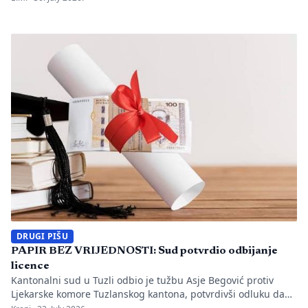
utvrđeno da li je bilo propusta u organizaciji gradilišta, zaštiti
radnika i nadzoru nad izvođenjem radova. PIŠE: Anisa
Mahmutović Dok Tužilaštvo Tuzlanskog kantona sprovodi
istrage, odgovornost […]
DRUGI PIŠU
PAPIR BEZ VRIJEDNOSTI: Sud potvrdio odbijanje
licence
Kantonalni sud u Tuzli odbio je tužbu Asje Begović protiv
Ljekarske komore Tuzlanskog kantona, potvrdivši odluku da
joj se ne izda, odnosno ne obnovi licenca za samostalan rad