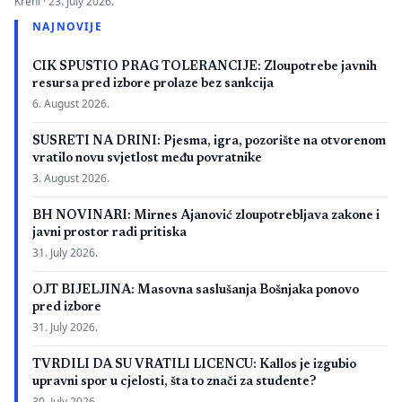
Kreni ·
23. July 2026.
zbog neispunjavanja propisanih uslova. Presuda bi mogla
NAJNOVIJE
imati značaj i za druge postupke koje bivši studenti spornih
medicinskih fakulteta vode protiv ljekarskih komora u Bosni i
CIK SPUSTIO PRAG TOLERANCIJE: Zloupotrebe javnih
Hercegovini. […]
resursa pred izbore prolaze bez sankcija
6. August 2026.
SUSRETI NA DRINI: Pjesma, igra, pozorište na otvorenom
vratilo novu svjetlost među povratnike
3. August 2026.
BH NOVINARI: Mirnes Ajanović zloupotrebljava zakone i
javni prostor radi pritiska
31. July 2026.
OJT BIJELJINA: Masovna saslušanja Bošnjaka ponovo
pred izbore
31. July 2026.
TVRDILI DA SU VRATILI LICENCU: Kallos je izgubio
upravni spor u cjelosti, šta to znači za studente?
30. July 2026.