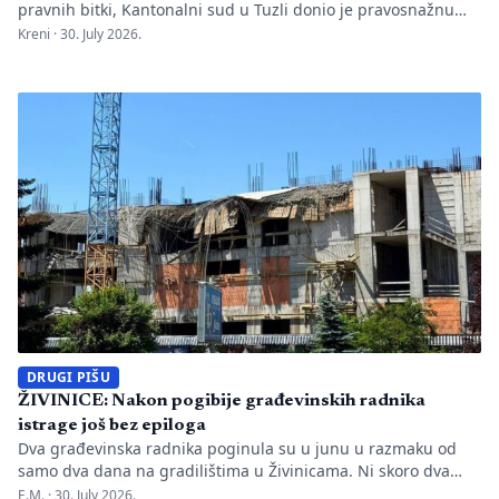
pravnih bitki, Kantonalni sud u Tuzli donio je pravosnažnu
presudu kojom se definitivno potvrđuje trajna zabrana rada
Kreni ·
30. July 2026.
Evropskom univerzitetu „Kallos“. Dok sud konstatuje drastične
manjkavosti u kadru, ključno pitanje ostaje bez odgovora:
kakva je sudbina studenata koji su uložili godine i novac u
bezvrijedne indekse? Odlukom Kantonalnog suda u […]
DRUGI PIŠU
ŽIVINICE: Nakon pogibije građevinskih radnika
istrage još bez epiloga
Dva građevinska radnika poginula su u junu u razmaku od
samo dva dana na gradilištima u Živinicama. Ni skoro dva
mjeseca kasnije javnosti nisu poznati uzroci nesreća, niti je
E.M. ·
30. July 2026.