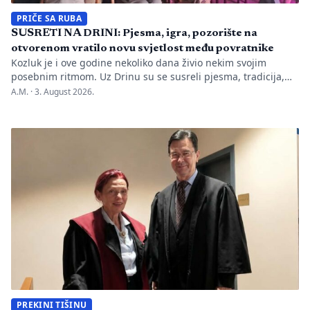
PRIČE SA RUBA
SUSRETI NA DRINI: Pjesma, igra, pozorište na
otvorenom vratilo novu svjetlost među povratnike
Kozluk je i ove godine nekoliko dana živio nekim svojim
posebnim ritmom. Uz Drinu su se susreli pjesma, tradicija,
gluma i ljudi, a „Susreti na Drini ’26“ još jednom su pokazali
A.M. ·
3. August 2026.
da manifestacije nisu samo programi zapisani na plakatu,
one su način da jedno mjesto sačuva vlastitu priču. U Kozluku
se tih dana nije samo […]
PREKINI TIŠINU