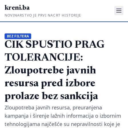
kreni.ba
NOVINARSTVO JE PRVI NACRT HISTORIJE
Gdje su pare?
BEZ FILTERA
CIK SPUSTIO PRAG
Priče sa ruba
Ponos i glas
TOLERANCIJE:
Daljinski u ruke
Zloupotrebe javnih
Romski put
resursa pred izbore
O nama
prolaze bez sankcija
Impressum
Zloupotreba javnih resursa, preuranjena
kampanja i širenje lažnih informacija o izbornim
Kontakt
tehnologijama najčešće su nepravilnosti koje je