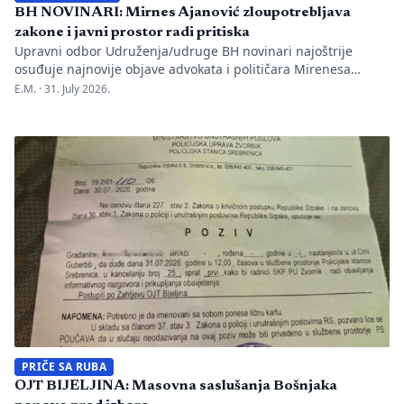
BH NOVINARI: Mirnes Ajanović zloupotrebljava
zakone i javni prostor radi pritiska
Upravni odbor Udruženja/udruge BH novinari najoštrije
osuđuje najnovije objave advokata i političara Mirenesa
Ajanovića i kontinuiranu kampanju javnog targetiranja,
E.M. ·
31. July 2026.
diskreditacije i pravnog pritiska na novinarku Anisu
Mahmutović, dnevni list Oslobođenje, predsjednika BH
Novinara Marka Divkovića i generalnu tajnicu Borku Rudić.
Nakon ranije podnesenih krivičnih prijava i tužbi za klevetu
protiv Anise Mahmutović i odgovornih osoba […]
PRIČE SA RUBA
OJT BIJELJINA: Masovna saslušanja Bošnjaka