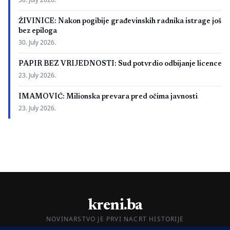
ŽIVINICE: Nakon pogibije građevinskih radnika istrage još
bez epiloga
30. July 2026.
PAPIR BEZ VRIJEDNOSTI: Sud potvrdio odbijanje licence
23. July 2026.
IMAMOVIĆ: Milionska prevara pred očima javnosti
23. July 2026.
kreni.ba
NOVINARSTVO JE PRVI NACRT HISTORIJE