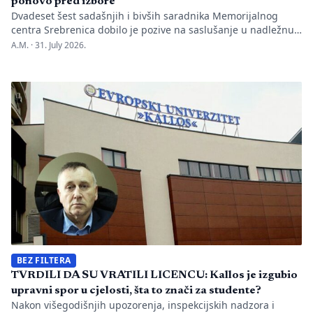
ponovo pred izbore
Dvadeset šest sadašnjih i bivših saradnika Memorijalnog
centra Srebrenica dobilo je pozive na saslušanje u nadležnu
policijsku stanicu po nalogu Okružnog javnog tužilaštva u
A.M. ·
31. July 2026.
Bijeljini. Informaciju je objavio direktor Memorijalnog centra
Emir Suljagić, navodeći da su pozivi uslijedili svega dan
nakon predstavljanja godišnjeg Izvještaja o negiranju
genocida. Iz Memorijalnog centra upozoravaju da se
istovremeno pozivanje […]
BEZ FILTERA
TVRDILI DA SU VRATILI LICENCU: Kallos je izgubio
upravni spor u cjelosti, šta to znači za studente?
Nakon višegodišnjih upozorenja, inspekcijskih nadzora i