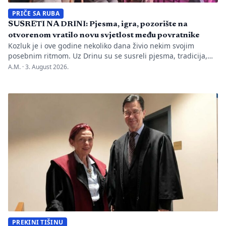
PRIČE SA RUBA
SUSRETI NA DRINI: Pjesma, igra, pozorište na
otvorenom vratilo novu svjetlost među povratnike
Kozluk je i ove godine nekoliko dana živio nekim svojim
posebnim ritmom. Uz Drinu su se susreli pjesma, tradicija,
gluma i ljudi, a „Susreti na Drini ’26“ još jednom su pokazali
A.M. ·
3. August 2026.
da manifestacije nisu samo programi zapisani na plakatu,
one su način da jedno mjesto sačuva vlastitu priču. U Kozluku
se tih dana nije samo […]
PREKINI TIŠINU