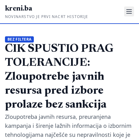
kreni.ba
NOVINARSTVO JE PRVI NACRT HISTORIJE
Gdje su pare?
BEZ FILTERA
CIK SPUSTIO PRAG
Priče sa ruba
Ponos i glas
TOLERANCIJE:
Daljinski u ruke
Zloupotrebe javnih
Romski put
resursa pred izbore
O nama
prolaze bez sankcija
Impressum
Zloupotreba javnih resursa, preuranjena
kampanja i širenje lažnih informacija o izbornim
Kontakt
tehnologijama najčešće su nepravilnosti koje je