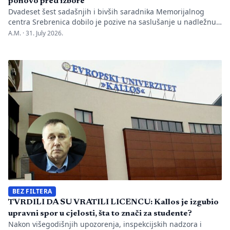
ponovo pred izbore
Dvadeset šest sadašnjih i bivših saradnika Memorijalnog
centra Srebrenica dobilo je pozive na saslušanje u nadležnu
policijsku stanicu po nalogu Okružnog javnog tužilaštva u
A.M. ·
31. July 2026.
Bijeljini. Informaciju je objavio direktor Memorijalnog centra
Emir Suljagić, navodeći da su pozivi uslijedili svega dan
nakon predstavljanja godišnjeg Izvještaja o negiranju
genocida. Iz Memorijalnog centra upozoravaju da se
istovremeno pozivanje […]
BEZ FILTERA
TVRDILI DA SU VRATILI LICENCU: Kallos je izgubio
upravni spor u cjelosti, šta to znači za studente?
Nakon višegodišnjih upozorenja, inspekcijskih nadzora i