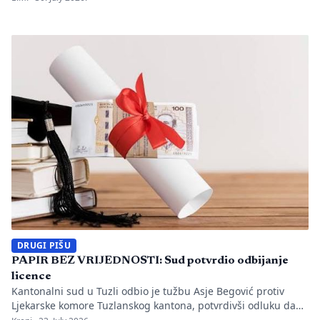
utvrđeno da li je bilo propusta u organizaciji gradilišta, zaštiti
radnika i nadzoru nad izvođenjem radova. PIŠE: Anisa
Mahmutović Dok Tužilaštvo Tuzlanskog kantona sprovodi
istrage, odgovornost […]
DRUGI PIŠU
PAPIR BEZ VRIJEDNOSTI: Sud potvrdio odbijanje
licence
Kantonalni sud u Tuzli odbio je tužbu Asje Begović protiv
Ljekarske komore Tuzlanskog kantona, potvrdivši odluku da
joj se ne izda, odnosno ne obnovi licenca za samostalan rad