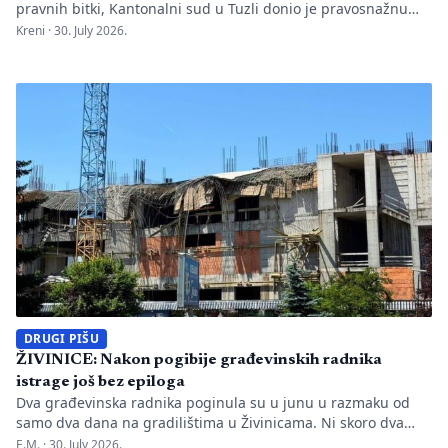
pravnih bitki, Kantonalni sud u Tuzli donio je pravosnažnu
presudu kojom se definitivno potvrđuje trajna zabrana rada
Kreni ·
30. July 2026.
Evropskom univerzitetu „Kallos“. Dok sud konstatuje drastične
manjkavosti u kadru, ključno pitanje ostaje bez odgovora:
kakva je sudbina studenata koji su uložili godine i novac u
bezvrijedne indekse? Odlukom Kantonalnog suda u […]
DRUGI PIŠU
ŽIVINICE: Nakon pogibije građevinskih radnika
istrage još bez epiloga
Dva građevinska radnika poginula su u junu u razmaku od
samo dva dana na gradilištima u Živinicama. Ni skoro dva
mjeseca kasnije javnosti nisu poznati uzroci nesreća, niti je
E.M. ·
30. July 2026.