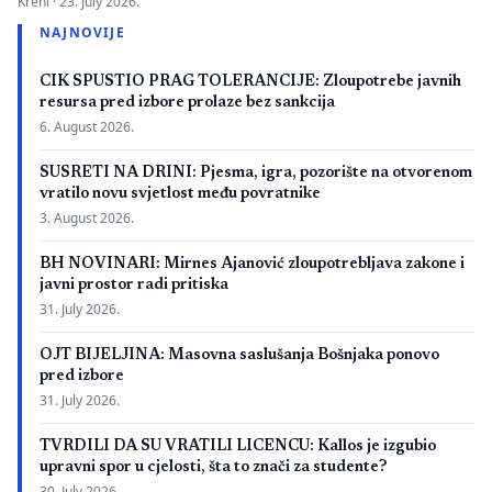
Kreni ·
23. July 2026.
zbog neispunjavanja propisanih uslova. Presuda bi mogla
NAJNOVIJE
imati značaj i za druge postupke koje bivši studenti spornih
medicinskih fakulteta vode protiv ljekarskih komora u Bosni i
CIK SPUSTIO PRAG TOLERANCIJE: Zloupotrebe javnih
Hercegovini. […]
resursa pred izbore prolaze bez sankcija
6. August 2026.
SUSRETI NA DRINI: Pjesma, igra, pozorište na otvorenom
vratilo novu svjetlost među povratnike
3. August 2026.
BH NOVINARI: Mirnes Ajanović zloupotrebljava zakone i
javni prostor radi pritiska
31. July 2026.
OJT BIJELJINA: Masovna saslušanja Bošnjaka ponovo
pred izbore
31. July 2026.
TVRDILI DA SU VRATILI LICENCU: Kallos je izgubio
upravni spor u cjelosti, šta to znači za studente?
30. July 2026.