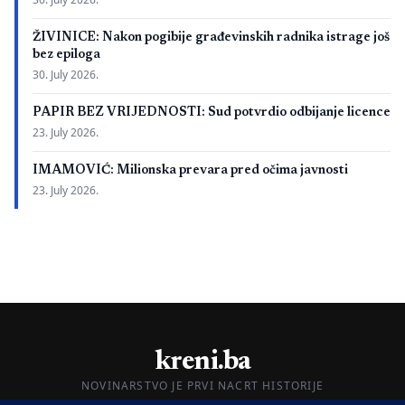
ŽIVINICE: Nakon pogibije građevinskih radnika istrage još
bez epiloga
30. July 2026.
PAPIR BEZ VRIJEDNOSTI: Sud potvrdio odbijanje licence
23. July 2026.
IMAMOVIĆ: Milionska prevara pred očima javnosti
23. July 2026.
kreni.ba
NOVINARSTVO JE PRVI NACRT HISTORIJE