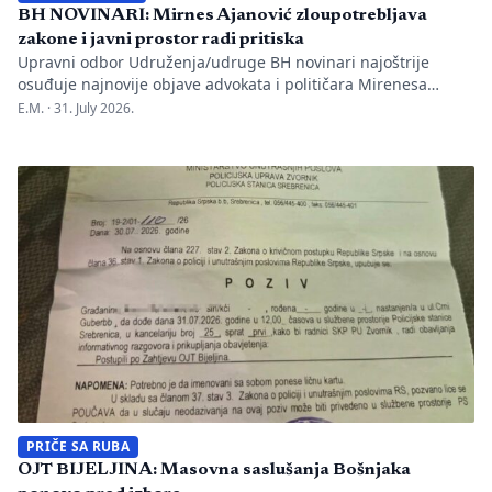
BH NOVINARI: Mirnes Ajanović zloupotrebljava
zakone i javni prostor radi pritiska
Upravni odbor Udruženja/udruge BH novinari najoštrije
osuđuje najnovije objave advokata i političara Mirenesa
Ajanovića i kontinuiranu kampanju javnog targetiranja,
E.M. ·
31. July 2026.
diskreditacije i pravnog pritiska na novinarku Anisu
Mahmutović, dnevni list Oslobođenje, predsjednika BH
Novinara Marka Divkovića i generalnu tajnicu Borku Rudić.
Nakon ranije podnesenih krivičnih prijava i tužbi za klevetu
protiv Anise Mahmutović i odgovornih osoba […]
PRIČE SA RUBA
OJT BIJELJINA: Masovna saslušanja Bošnjaka