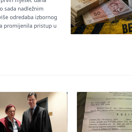
u prvih mjesec dana
do sada nadležnim
 više odredaba izbornog
a promijenila pristup u