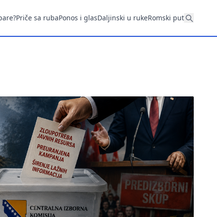
pare?
Priče sa ruba
Ponos i glas
Daljinski u ruke
Romski put