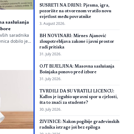
SUSRETI NA DRINI: Pjesma, igra,
pozorište na otvorenom vratilo novu
svjetlost među povratnike
a saslušanja
3. August 2026.
zbore
ivših saradnika
BH NOVINARI: Mirnes Ajanović
nica dobilo je
zloupotrebljava zakone i javni prostor
ežnu policijsku
radi pritiska
g javnog
31. July 2026.
aciju je objavio
a Emir Suljagić,
OJT BIJELJINA: Masovna saslušanja
dili svega dan
Bošnjaka ponovo pred izbore
jeg Izvještaja o
31. July 2026.
orijalnog centra
eno pozivanje
TVRDILI DA SU VRATILI LICENCU:
Kallos je izgubio upravni spor u cjelosti,
šta to znači za studente?
30. July 2026.
ŽIVINICE: Nakon pogibije građevinskih
radnika istrage još bez epiloga