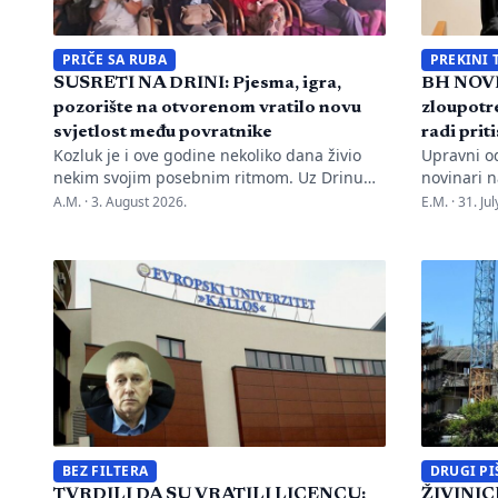
PRIČE SA RUBA
PREKINI 
SUSRETI NA DRINI: Pjesma, igra,
BH NOVI
pozorište na otvorenom vratilo novu
zloupotre
svjetlost među povratnike
radi prit
Kozluk je i ove godine nekoliko dana živio
Upravni o
nekim svojim posebnim ritmom. Uz Drinu
novinari n
su se susreli pjesma, tradicija, gluma i ljudi,
advokata i
A.M. ·
3. August 2026.
E.M. ·
31. Ju
a „Susreti na Drini ’26“ još jednom su
kontinuir
pokazali da manifestacije nisu samo
diskredita
programi zapisani na plakatu, one su način
novinarku
da jedno mjesto sačuva vlastitu priču. U
Oslobođen
Kozluku se tih dana nije samo […]
Marka Divk
Rudić. Nak
prijava i 
Mahmutovi
BEZ FILTERA
DRUGI PI
TVRDILI DA SU VRATILI LICENCU:
ŽIVINICE