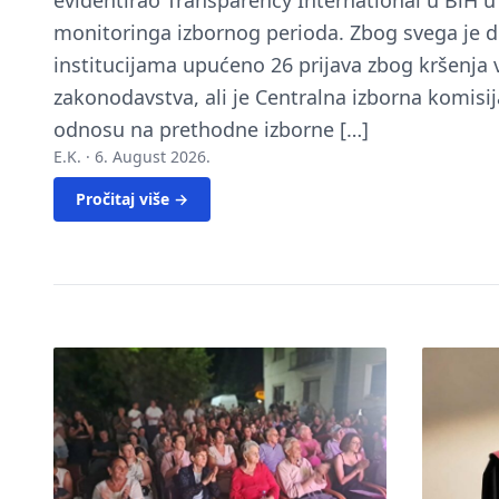
evidentirao Transparency International u BiH 
monitoringa izbornog perioda. Zbog svega je 
institucijama upućeno 26 prijava zbog kršenja
zakonodavstva, ali je Centralna izborna komisij
odnosu na prethodne izborne […]
E.K. ·
6. August 2026.
Pročitaj više →