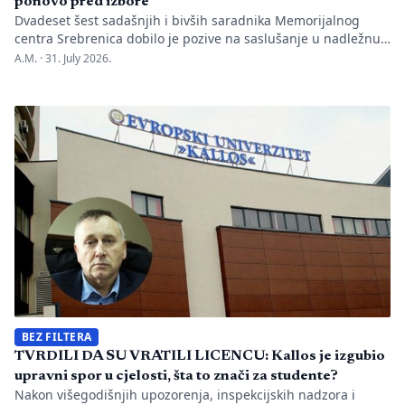
ponovo pred izbore
Dvadeset šest sadašnjih i bivših saradnika Memorijalnog
centra Srebrenica dobilo je pozive na saslušanje u nadležnu
policijsku stanicu po nalogu Okružnog javnog tužilaštva u
A.M. ·
31. July 2026.
Bijeljini. Informaciju je objavio direktor Memorijalnog centra
Emir Suljagić, navodeći da su pozivi uslijedili svega dan
nakon predstavljanja godišnjeg Izvještaja o negiranju
genocida. Iz Memorijalnog centra upozoravaju da se
istovremeno pozivanje […]
BEZ FILTERA
TVRDILI DA SU VRATILI LICENCU: Kallos je izgubio
upravni spor u cjelosti, šta to znači za studente?
Nakon višegodišnjih upozorenja, inspekcijskih nadzora i