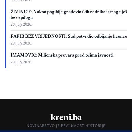
ŽIVINICE: Nakon pogibije građevinskih radnika istrage još
bez epiloga
30. July 2026.
PAPIR BEZ VRIJEDNOSTI: Sud potvrdio odbijanje licence
23. July 2026.
IMAMOVIĆ: Milionska prevara pred očima javnosti
23. July 2026.
kreni.ba
NOVINARSTVO JE PRVI NACRT HISTORIJE