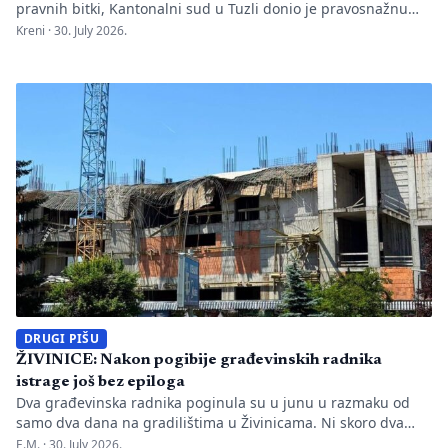
pravnih bitki, Kantonalni sud u Tuzli donio je pravosnažnu
presudu kojom se definitivno potvrđuje trajna zabrana rada
Kreni ·
30. July 2026.
Evropskom univerzitetu „Kallos“. Dok sud konstatuje drastične
manjkavosti u kadru, ključno pitanje ostaje bez odgovora:
kakva je sudbina studenata koji su uložili godine i novac u
bezvrijedne indekse? Odlukom Kantonalnog suda u […]
DRUGI PIŠU
ŽIVINICE: Nakon pogibije građevinskih radnika
istrage još bez epiloga
Dva građevinska radnika poginula su u junu u razmaku od
samo dva dana na gradilištima u Živinicama. Ni skoro dva
mjeseca kasnije javnosti nisu poznati uzroci nesreća, niti je
E.M. ·
30. July 2026.