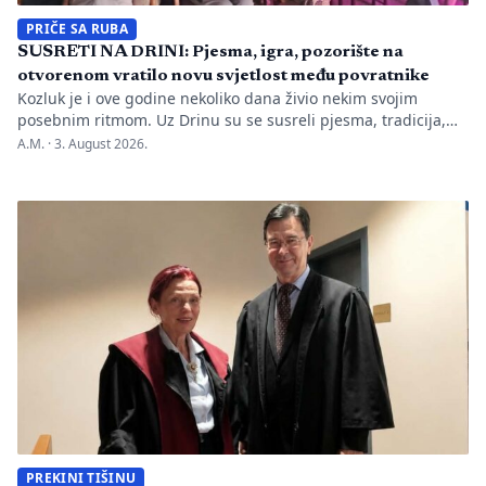
PRIČE SA RUBA
SUSRETI NA DRINI: Pjesma, igra, pozorište na
otvorenom vratilo novu svjetlost među povratnike
Kozluk je i ove godine nekoliko dana živio nekim svojim
posebnim ritmom. Uz Drinu su se susreli pjesma, tradicija,
gluma i ljudi, a „Susreti na Drini ’26“ još jednom su pokazali
A.M. ·
3. August 2026.
da manifestacije nisu samo programi zapisani na plakatu,
one su način da jedno mjesto sačuva vlastitu priču. U Kozluku
se tih dana nije samo […]
PREKINI TIŠINU