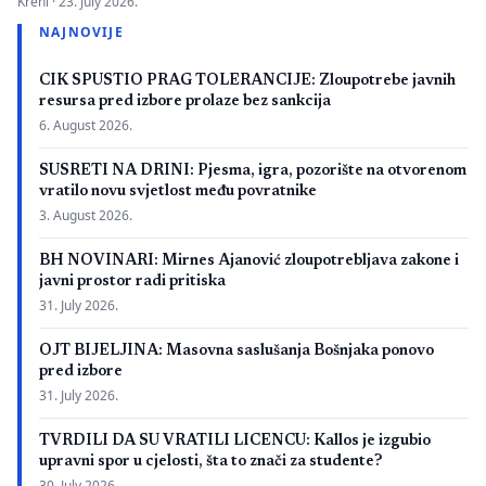
Kreni ·
23. July 2026.
zbog neispunjavanja propisanih uslova. Presuda bi mogla
NAJNOVIJE
imati značaj i za druge postupke koje bivši studenti spornih
medicinskih fakulteta vode protiv ljekarskih komora u Bosni i
CIK SPUSTIO PRAG TOLERANCIJE: Zloupotrebe javnih
Hercegovini. […]
resursa pred izbore prolaze bez sankcija
6. August 2026.
SUSRETI NA DRINI: Pjesma, igra, pozorište na otvorenom
vratilo novu svjetlost među povratnike
3. August 2026.
BH NOVINARI: Mirnes Ajanović zloupotrebljava zakone i
javni prostor radi pritiska
31. July 2026.
OJT BIJELJINA: Masovna saslušanja Bošnjaka ponovo
pred izbore
31. July 2026.
TVRDILI DA SU VRATILI LICENCU: Kallos je izgubio
upravni spor u cjelosti, šta to znači za studente?
30. July 2026.