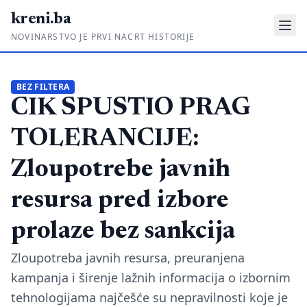
kreni.ba
NOVINARSTVO JE PRVI NACRT HISTORIJE
Gdje su pare?
BEZ FILTERA
CIK SPUSTIO PRAG
Priče sa ruba
Ponos i glas
TOLERANCIJE:
Daljinski u ruke
Zloupotrebe javnih
Romski put
resursa pred izbore
O nama
prolaze bez sankcija
Impressum
Zloupotreba javnih resursa, preuranjena
kampanja i širenje lažnih informacija o izbornim
Kontakt
tehnologijama najčešće su nepravilnosti koje je