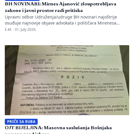
BH NOVINARI: Mirnes Ajanović zloupotrebljava
zakone i javni prostor radi pritiska
Upravni odbor Udruženja/udruge BH novinari najoštrije
osuđuje najnovije objave advokata i političara Mirenesa
Ajanovića i kontinuiranu kampanju javnog targetiranja,
E.M. ·
31. July 2026.
diskreditacije i pravnog pritiska na novinarku Anisu
Mahmutović, dnevni list Oslobođenje, predsjednika BH
Novinara Marka Divkovića i generalnu tajnicu Borku Rudić.
Nakon ranije podnesenih krivičnih prijava i tužbi za klevetu
protiv Anise Mahmutović i odgovornih osoba […]
PRIČE SA RUBA
OJT BIJELJINA: Masovna saslušanja Bošnjaka