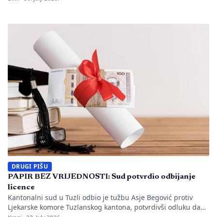
utvrđeno da li je bilo propusta u organizaciji gradilišta, zaštiti
radnika i nadzoru nad izvođenjem radova. PIŠE: Anisa
Mahmutović Dok Tužilaštvo Tuzlanskog kantona sprovodi
istrage, odgovornost […]
DRUGI PIŠU
PAPIR BEZ VRIJEDNOSTI: Sud potvrdio odbijanje
licence
Kantonalni sud u Tuzli odbio je tužbu Asje Begović protiv
Ljekarske komore Tuzlanskog kantona, potvrdivši odluku da
joj se ne izda, odnosno ne obnovi licenca za samostalan rad