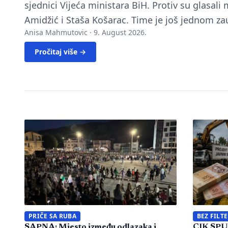
sjednici Vijeća ministara BiH. Protiv su glasali 
Amidžić i Staša Košarac. Time je još jednom za
Anisa Mahmutovic ·
9. August 2026.
Pročitaj više →
PRIČE SA RUBA
BEZ FILT
SAPNA: Mjesto između odlazaka i
CIK SPU