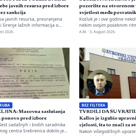
ebe javnih resursa pred izbore
pozorište na otvorenom 
ez sankcija
svjetlost među povratni
ba javnih resursa, preuranjena
Kozluk je i ove godine nekol
 širenje lažnih informacija o
nekim svojim posebnim rit
tehnologijama najčešće su
su se susreli pjesma, tradici
st 2026.
A.M. ·
3. August 2026.
sti koje je evidentirao
a „Susreti na Drini ’26“ još
cy International u BiH u prvih
pokazali da manifestacije 
na monitoringa izbornog perioda.
programi zapisani na plaka
a je do sada nadležnim
da jedno mjesto sačuva vlas
jama upućeno 26 prijava zbog
Kozluku se tih dana nije sa
iše odredaba izbornog
tva, ali je Centralna izborna
romijenila pristup u odnosu na
 izborne […]
 RUBA
BEZ FILTERA
LJINA: Masovna saslušanja
TVRDILI DA SU VRATI
 ponovo pred izbore
Kallos je izgubio upravni
est sadašnjih i bivših saradnika
cjelosti, šta to znači za 
nog centra Srebrenica dobilo je
Nakon višegodišnjih upozor