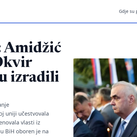
Gdje su 
Amidžić
Okvir
u izradili
anje
j uniji učestvovala
novala vlasti iz
a u BiH oboren je na