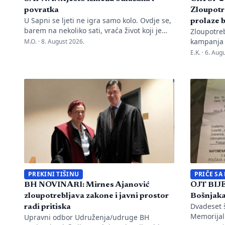
povratka
Zloupotr
U Sapni se ljeti ne igra samo kolo. Ovdje se,
prolaze b
barem na nekoliko sati, vraća život koji je
Zloupotre
tokom ostatka godine rasut po Evropi. Dva
kampanja i
M.O. ·
8. August 2026.
puta sedmično, kada muzika počne, na
izbornim 
E.K. ·
6. Augu
prostoru predviđenom za igranku okupljaju
nepravilno
se hiljade ljudi. Jedni dolaze iz okolnih
Transparen
mjesta, drugi iz Podrinja i sa sprečanskog
mjesec da
kraja. Neki su došli iz […]
Zbog sveg
instituci
kršenja v
zakonodavs
komisija p
prethodne
PREKINI TIŠINU
PRIČE SA
BH NOVINARI: Mirnes Ajanović
OJT BIJE
zloupotrebljava zakone i javni prostor
Bošnjaka
Dvadeset š
radi pritiska
Memorijal
Upravni odbor Udruženja/udruge BH