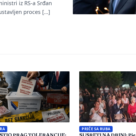
ministri iz RS-a Srđan
ustavljen proces […]
ERA
PRIČE SA RUBA
STIO PRAG TOLERANCIJE:
SUSRETI NA DRINI: Pjes