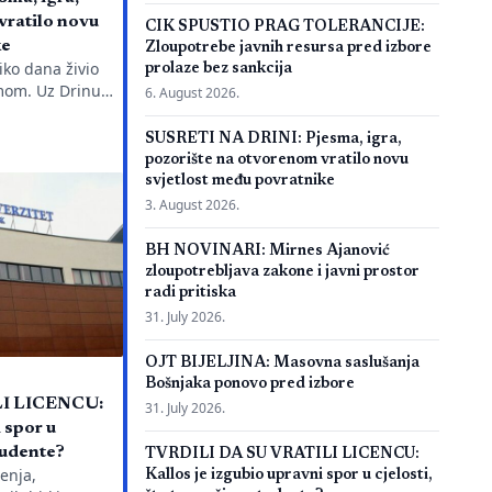
vratilo novu
CIK SPUSTIO PRAG TOLERANCIJE:
ke
Zloupotrebe javnih resursa pred izbore
iko dana živio
prolaze bez sankcija
mom. Uz Drinu
6. August 2026.
ja, gluma i ljudi,
 jednom su
SUSRETI NA DRINI: Pjesma, igra,
nisu samo
pozorište na otvorenom vratilo novu
tu, one su način
svjetlost među povratnike
titu priču. U
3. August 2026.
mo […]
BH NOVINARI: Mirnes Ajanović
zloupotrebljava zakone i javni prostor
radi pritiska
31. July 2026.
OJT BIJELJINA: Masovna saslušanja
Bošnjaka ponovo pred izbore
LI LICENCU:
31. July 2026.
 spor u
studente?
TVRDILI DA SU VRATILI LICENCU:
enja,
Kallos je izgubio upravni spor u cjelosti,