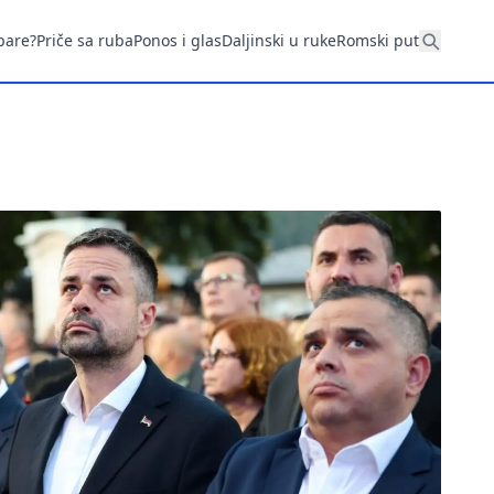
pare?
Priče sa ruba
Ponos i glas
Daljinski u ruke
Romski put