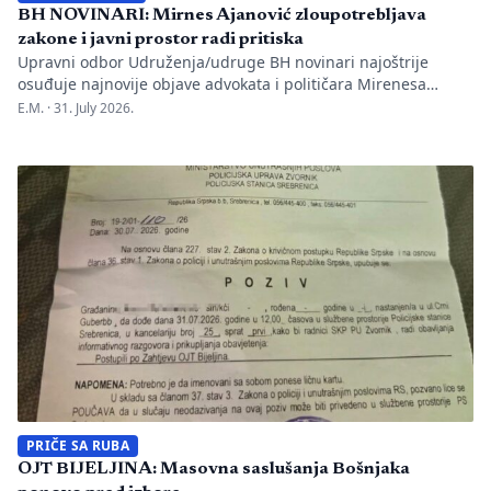
BH NOVINARI: Mirnes Ajanović zloupotrebljava
zakone i javni prostor radi pritiska
Upravni odbor Udruženja/udruge BH novinari najoštrije
osuđuje najnovije objave advokata i političara Mirenesa
Ajanovića i kontinuiranu kampanju javnog targetiranja,
E.M. ·
31. July 2026.
diskreditacije i pravnog pritiska na novinarku Anisu
Mahmutović, dnevni list Oslobođenje, predsjednika BH
Novinara Marka Divkovića i generalnu tajnicu Borku Rudić.
Nakon ranije podnesenih krivičnih prijava i tužbi za klevetu
protiv Anise Mahmutović i odgovornih osoba […]
PRIČE SA RUBA
OJT BIJELJINA: Masovna saslušanja Bošnjaka