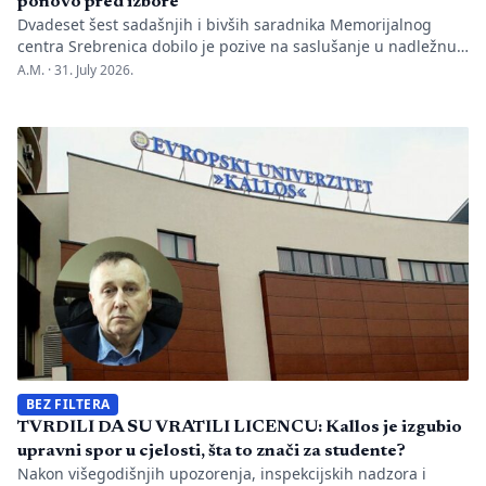
ponovo pred izbore
Dvadeset šest sadašnjih i bivših saradnika Memorijalnog
centra Srebrenica dobilo je pozive na saslušanje u nadležnu
policijsku stanicu po nalogu Okružnog javnog tužilaštva u
A.M. ·
31. July 2026.
Bijeljini. Informaciju je objavio direktor Memorijalnog centra
Emir Suljagić, navodeći da su pozivi uslijedili svega dan
nakon predstavljanja godišnjeg Izvještaja o negiranju
genocida. Iz Memorijalnog centra upozoravaju da se
istovremeno pozivanje […]
BEZ FILTERA
TVRDILI DA SU VRATILI LICENCU: Kallos je izgubio
upravni spor u cjelosti, šta to znači za studente?
Nakon višegodišnjih upozorenja, inspekcijskih nadzora i