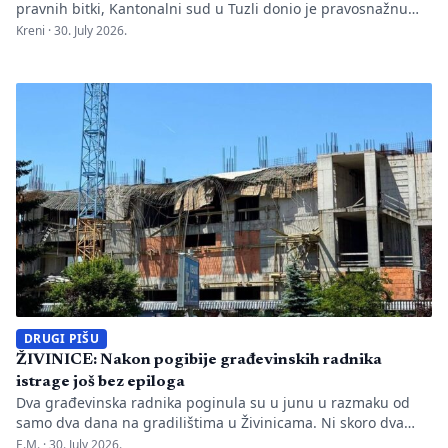
pravnih bitki, Kantonalni sud u Tuzli donio je pravosnažnu
presudu kojom se definitivno potvrđuje trajna zabrana rada
Kreni ·
30. July 2026.
Evropskom univerzitetu „Kallos“. Dok sud konstatuje drastične
manjkavosti u kadru, ključno pitanje ostaje bez odgovora:
kakva je sudbina studenata koji su uložili godine i novac u
bezvrijedne indekse? Odlukom Kantonalnog suda u […]
DRUGI PIŠU
ŽIVINICE: Nakon pogibije građevinskih radnika
istrage još bez epiloga
Dva građevinska radnika poginula su u junu u razmaku od
samo dva dana na gradilištima u Živinicama. Ni skoro dva
mjeseca kasnije javnosti nisu poznati uzroci nesreća, niti je
E.M. ·
30. July 2026.