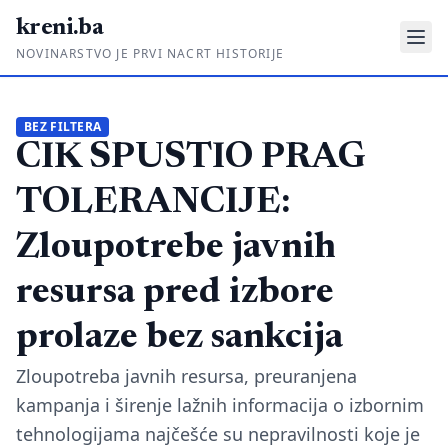
kreni.ba
NOVINARSTVO JE PRVI NACRT HISTORIJE
Gdje su pare?
BEZ FILTERA
CIK SPUSTIO PRAG
Priče sa ruba
Ponos i glas
TOLERANCIJE:
Daljinski u ruke
Zloupotrebe javnih
Romski put
resursa pred izbore
O nama
prolaze bez sankcija
Impressum
Zloupotreba javnih resursa, preuranjena
kampanja i širenje lažnih informacija o izbornim
Kontakt
tehnologijama najčešće su nepravilnosti koje je