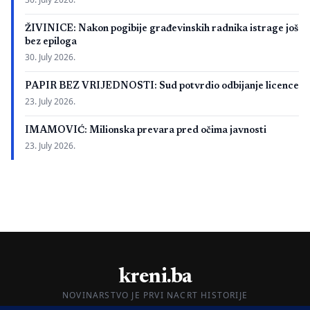
ŽIVINICE: Nakon pogibije građevinskih radnika istrage još
bez epiloga
30. July 2026.
PAPIR BEZ VRIJEDNOSTI: Sud potvrdio odbijanje licence
23. July 2026.
IMAMOVIĆ: Milionska prevara pred očima javnosti
23. July 2026.
kreni.ba
NOVINARSTVO JE PRVI NACRT HISTORIJE