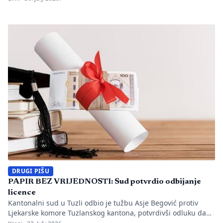
utvrđeno da li je bilo propusta u organizaciji gradilišta, zaštiti
radnika i nadzoru nad izvođenjem radova. PIŠE: Anisa
Mahmutović Dok Tužilaštvo Tuzlanskog kantona sprovodi
istrage, odgovornost […]
DRUGI PIŠU
PAPIR BEZ VRIJEDNOSTI: Sud potvrdio odbijanje
licence
Kantonalni sud u Tuzli odbio je tužbu Asje Begović protiv
Ljekarske komore Tuzlanskog kantona, potvrdivši odluku da
joj se ne izda, odnosno ne obnovi licenca za samostalan rad