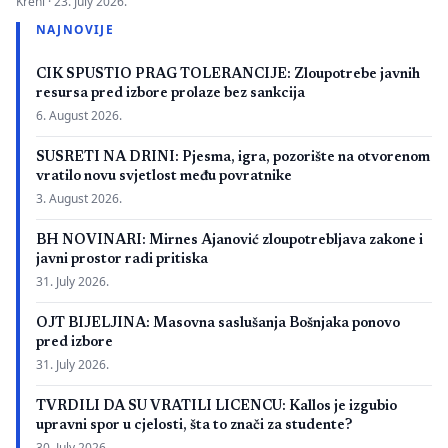
Kreni ·
23. July 2026.
zbog neispunjavanja propisanih uslova. Presuda bi mogla
NAJNOVIJE
imati značaj i za druge postupke koje bivši studenti spornih
medicinskih fakulteta vode protiv ljekarskih komora u Bosni i
CIK SPUSTIO PRAG TOLERANCIJE: Zloupotrebe javnih
Hercegovini. […]
resursa pred izbore prolaze bez sankcija
6. August 2026.
SUSRETI NA DRINI: Pjesma, igra, pozorište na otvorenom
vratilo novu svjetlost među povratnike
3. August 2026.
BH NOVINARI: Mirnes Ajanović zloupotrebljava zakone i
javni prostor radi pritiska
31. July 2026.
OJT BIJELJINA: Masovna saslušanja Bošnjaka ponovo
pred izbore
31. July 2026.
TVRDILI DA SU VRATILI LICENCU: Kallos je izgubio
upravni spor u cjelosti, šta to znači za studente?
30. July 2026.