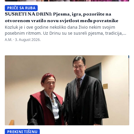
PRIČE SA RUBA
SUSRETI NA DRINI: Pjesma, igra, pozorište na
otvorenom vratilo novu svjetlost među povratnike
Kozluk je i ove godine nekoliko dana živio nekim svojim
posebnim ritmom. Uz Drinu su se susreli pjesma, tradicija,
gluma i ljudi, a „Susreti na Drini ’26“ još jednom su pokazali
A.M. ·
3. August 2026.
da manifestacije nisu samo programi zapisani na plakatu,
one su način da jedno mjesto sačuva vlastitu priču. U Kozluku
se tih dana nije samo […]
PREKINI TIŠINU