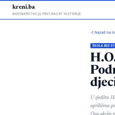
kreni.ba
NOVINARSTVO JE PRVI NACRT HISTORIJE
Nazad na n
ŠKOLA BEZ S
H.O
Pod
djec
U sjedištu H
upriličena p
Ova akcija 