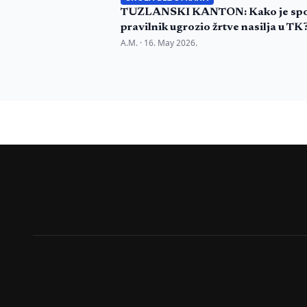
TUZLANSKI KANTON: Kako je spo
pravilnik ugrozio žrtve nasilja u TK
A.M. ·
16. May 2026.