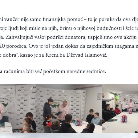
i vaučer nije samo finansijska pomoć – to je poruka da ova dj
oje ljudi koji misle na njih, brinu o njihovoj budućnosti i žele 
a. Zahvaljujući vašoj podršci donatora, uspjeli smo ovu akciju 
 20 porodica. Ovo je još jedan dokaz da zajedničkim snagam
o dobra”, kazao je za Kreni.ba Dževad Islamović.
na računima biti već početkom naredne sedmice.