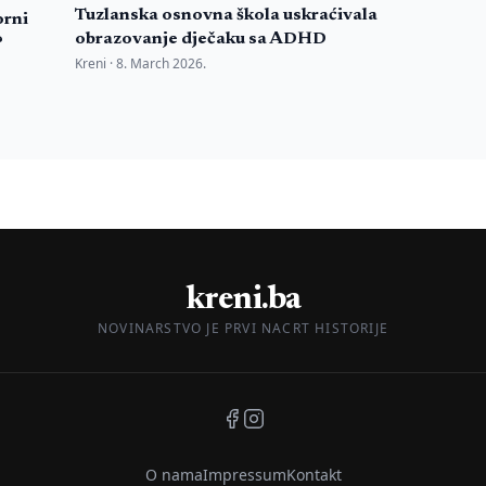
Tuzlanska osnovna škola uskraćivala
rni
obrazovanje dječaku sa ADHD
?
Kreni ·
8. March 2026.
kreni.ba
NOVINARSTVO JE PRVI NACRT HISTORIJE
O nama
Impressum
Kontakt