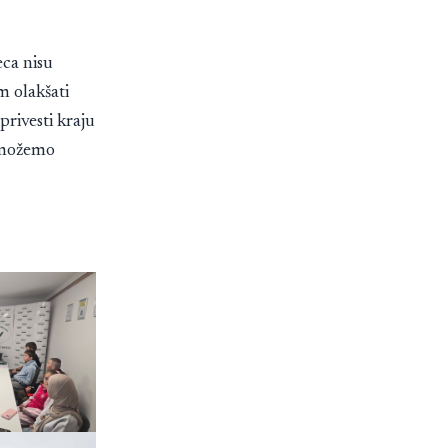
eca nisu
im olakšati
privesti kraju
a možemo