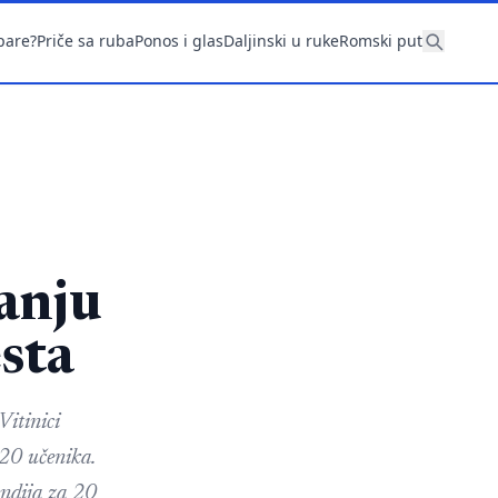
pare?
Priče sa ruba
Ponos i glas
Daljinski u ruke
Romski put
anju
esta
itinici
20 učenika.
ndija za 20