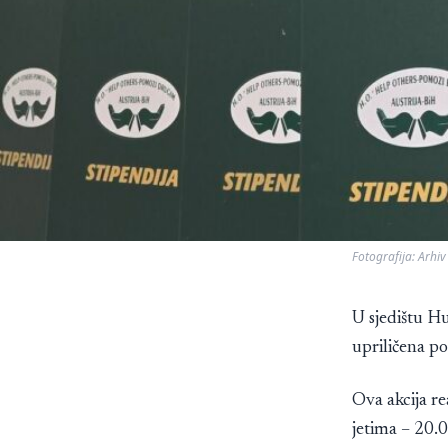
Fotografija: Arhiv
U sjedištu H
upriličena p
Ova akcija r
jetima – 20.0