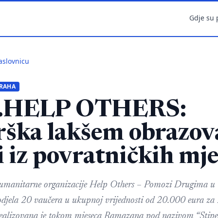
Gdje su 
aslovnicu
TRAHA
.HELP OTHERS:
rška lakšem obrazov
i iz povratničkih mj
umanitarne organizacije Help Others – Pomozi Drugima u V
odjela 20 vaučera u ukupnoj vrijednosti od 20.000 eura za 
realizovana je tokom mjeseca Ramazana pod nazivom “Stipe