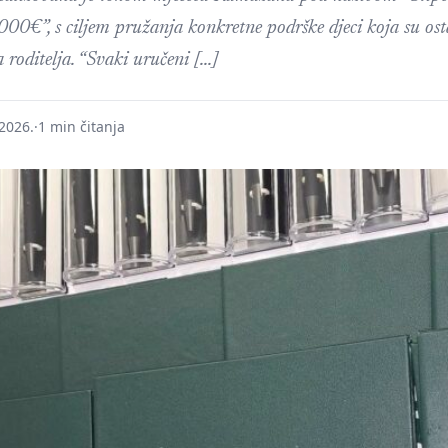
000€”, s ciljem pružanja konkretne podrške djeci koja su ost
a roditelja. “Svaki uručeni […]
 2026.
·
1 min čitanja