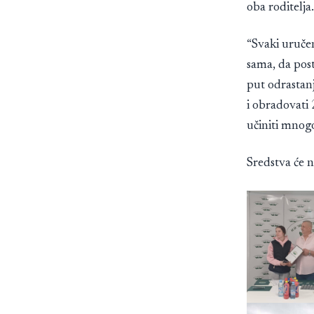
oba roditelja.
“Svaki uručen
sama, da post
put odrastanj
i obradovati
učiniti mnog
Sredstva će 