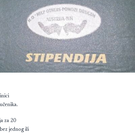
nici
učenika.
ja za 20
bez jednog ili