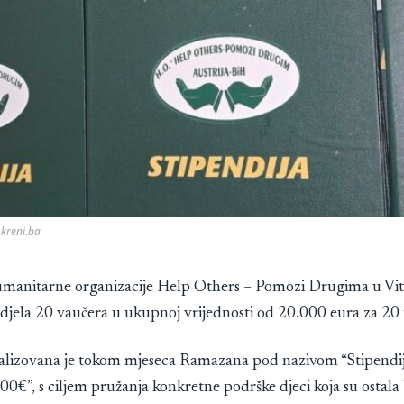
 kreni.ba
umanitarne organizacije Help Others – Pomozi Drugima u Viti
odjela 20 vaučera u ukupnoj vrijednosti od 20.000 eura za 20 
ealizovana je tokom mjeseca Ramazana pod nazivom “Stipendi
00€”, s ciljem pružanja konkretne podrške djeci koja su ostala 