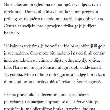
Ginekološkim pregledima ne podliježu sva djeca, tvrdi
direktorica Doma, objašnjavajući da se tom pregledu
pribjegava isključivo uz dokumentaciju koju dobivaju od
Centra za socijalni rad i procjene rizika gdje je dijete
boravilo.
“U kakvim uvjetima je boravila u biološkoj obitelji ili gdje
je već nađeno. Ono može biti nađeno i na cesti, ali centar
inicira u takvim uvjetima je dijete, odnosno djevojčica,
bilo. Naravno, tu igra ključnu ulogu i dob, dakle iznad
12 godina. Mi to radimo radi sigurnosti daljeg boravka u
domu, odnosno u prihvatilištu”, rekao je Šećerbegović.
Prema pravilniku iz decembra, pod specifičnim
potrebama i situacijama opisuju se djeca žrtve skitnje,
prosjačenja, maloljetničkog braka, trgovine ljudima,