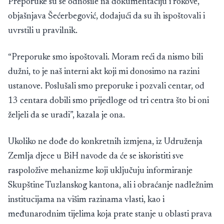
Preporuke su se odnosile na dokumentaciju i rokove,
objašnjava Šećerbegović, dodajući da su ih ispoštovali i
uvrstili u pravilnik.
“Preporuke smo ispoštovali. Moram reći da nismo bili
dužni, to je naš interni akt koji mi donosimo na razini
ustanove. Poslušali smo preporuke i pozvali centar, od
13 centara dobili smo prijedloge od tri centra što bi oni
željeli da se uradi”, kazala je ona.
Ukoliko ne dođe do konkretnih izmjena, iz Udruženja
Zemlja djece u BiH navode da će se iskoristiti sve
raspoložive mehanizme koji uključuju informiranje
Skupštine Tuzlanskog kantona, ali i obraćanje nadležnim
institucijama na višim razinama vlasti, kao i
međunarodnim tijelima koja prate stanje u oblasti prava