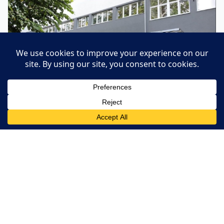
ŠKOLA BEZ STRAHA
ADHD ILI PROBLEMATIČAN: Tuzlanska osnovna
škola uskraćivala obrazovanje dječaku sa ADHD
Kreni ·
8. March 2026.