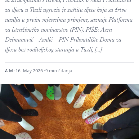
sa stručnjacima s terena, Pravilnik o radu Prihvatilišta
za djecu u Tuzli ugrozio je zaštitu djece koja su žrtve
nasilja u prvim mjesecima primjene, saznaje Platforma
za istraživačko novinarstvo (PIN). PIŠE: Azra
Delmanović – Avdić – PIN Prihvatilište Doma za
djecu bez roditeljskog staranja u Tuzli, […]
A.M.
·
16. May 2026.
·
9 min čitanja