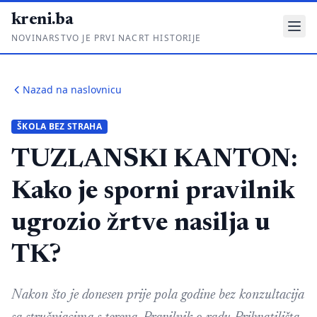
kreni.ba
NOVINARSTVO JE PRVI NACRT HISTORIJE
Gdje su pare?
Nazad na naslovnicu
Priče sa ruba
ŠKOLA BEZ STRAHA
Ponos i glas
TUZLANSKI KANTON:
Daljinski u ruke
Kako je sporni pravilnik
Romski put
ugrozio žrtve nasilja u
O nama
TK?
Impressum
Kontakt
Nakon što je donesen prije pola godine bez konzultacija