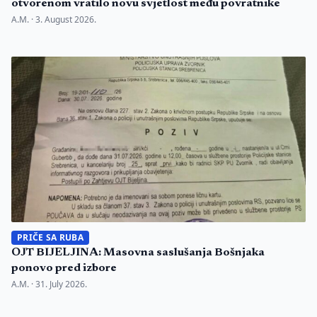
otvorenom vratilo novu svjetlost među povratnike
A.M. ·
3. August 2026.
PRIČE SA RUBA
OJT BIJELJINA: Masovna saslušanja Bošnjaka
ponovo pred izbore
A.M. ·
31. July 2026.