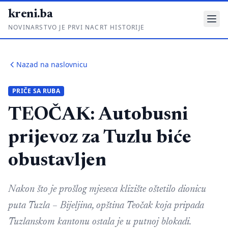
kreni.ba
NOVINARSTVO JE PRVI NACRT HISTORIJE
Gdje su pare?
Nazad na naslovnicu
Priče sa ruba
PRIČE SA RUBA
Ponos i glas
TEOČAK: Autobusni
Daljinski u ruke
prijevoz za Tuzlu biće
Romski put
obustavljen
O nama
Impressum
Nakon što je prošlog mjeseca klizište oštetilo dionicu
puta Tuzla – Bijeljina, opština Teočak koja pripada
Kontakt
Tuzlanskom kantonu ostala je u putnoj blokadi.