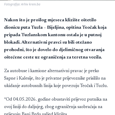
Fotografija: Arhiv kreni.ba
Nakon što je prošlog mjeseca klizište oštetilo
dionicu puta Tuzla – Bijeljina, opština Teočak koja
pripada Tuzlanskom kantonu ostala je u putnoj
blokadi. Alternativni pravci su bili otežano
prohodni, što je dovelo do djelimičnog otvaranja
oštećene ceste uz ograničenja za teretna vozila.
Za autobuse i kamione alternativni pravac je preko
Sapne i Kalesije, što je privatne prijevoznike prisililo na
ukidanje autobusnih linija koje povezuju Teočak i Tuzlu.
“Od 04.05.2026. godine obustaviti prijevoz putnika na
ovoj liniji do daljnjeg, zbog ograničenja saobraćaja na
prijevoju Banj Brdo usljed klizišta.