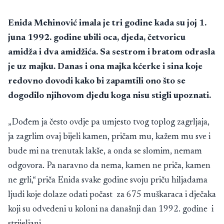
Enida Mehinović imala je tri godine kada su joj 1.
juna 1992. godine ubili oca, djeda, četvoricu
amidža i dva amidžića. Sa sestrom i bratom odrasla
je uz majku. Danas i ona majka kćerke i sina koje
redovno dovodi kako bi zapamtili ono što se
dogodilo njihovom djedu koga nisu stigli upoznati.
„Dođem ja često ovdje pa umjesto tvog toplog zagrljaja,
ja zagrlim ovaj bijeli kamen, pričam mu, kažem mu sve i
bude mi na trenutak lakše, a onda se slomim, nemam
odgovora. Pa naravno da nema, kamen ne priča, kamen
ne grli,“ priča Enida svake godine svoju priču hiljadama
ljudi koje dolaze odati počast za 675 muškaraca i dječaka
koji su odvedeni u koloni na današnji dan 1992. godine i
strijeljani.