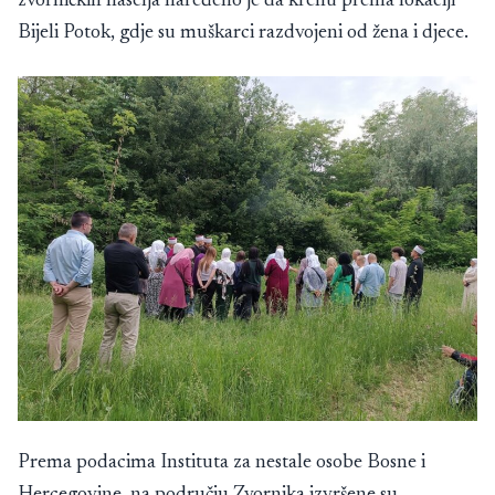
zvorničkih naselja naređeno je da krenu prema lokaciji
Bijeli Potok, gdje su muškarci razdvojeni od žena i djece.
Prema podacima Instituta za nestale osobe Bosne i
Hercegovine, na području Zvornika izvršene su