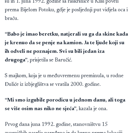
su ih 1. juna 1992. godine sa raskrsnice u Klisi poveli
prema Bijelom Potoku, gdje je posljednji put vidjela oca i
braću.
“Babo je imao beretku, natjerali su ga da skine kada
je krenuo da se penje na kamion. Ja te ljude koji su
ih odveli ne poznajem. Svi su bili jedan iza
drugoga”
, prisjetila se Baručić.
S majkom, koja je u međuvremenu preminula, u rodne
Đuliće iz izbjeglištva se vratila 2000. godine.
“Mi smo izgubile porodicu u jednom danu, ali toga
se više osim nas niko ne sjeća”
, kazala je ona.
Prvog dana juna 1992. godine, stanovništvu 15