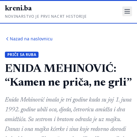
kreni.ba
NOVINARSTVO JE PRVI NACRT HISTORIJE
Gdje su pare?
Nazad na naslovnicu
Priče sa ruba
PRIČE SA RUBA
Ponos i glas
ENIDA MEHINOVIĆ:
Daljinski u ruke
“Kamen ne priča, ne grli”
Romski put
Enida Mehinović imala je tri godine kada su joj 1. juna
O nama
1992. godine ubili oca, djeda, četvoricu amidža i dva
Impressum
amidžića. Sa sestrom i bratom odrasla je uz majku.
Kontakt
Danas i ona majka kćerke i sina koje redovno dovodi