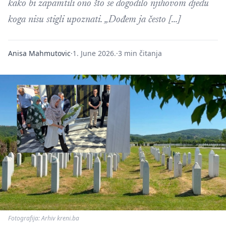
kako bi zapamtili ono što se dogodilo njihovom djedu
koga nisu stigli upoznati. „Dođem ja često […]
Anisa Mahmutovic
·
1. June 2026.
·
3 min čitanja
Fotografija: Arhiv kreni.ba