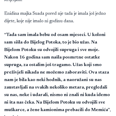
Enidina majka Suada pored nje tada je imala još jedno
dijete, koje nije imalo ni godinu dana.
“Tada sam imala bebu od osam mjeseci. U koloni
sam sišla do Bijelog Potoka, to je bio užas. Na
Bijelom Potoku su odvojili supruga i sve moje.
Nakon 16 godina sam našla posmrtne ostatke
supruga, za ostalim još tragamo. Užas koji smo
preživjeli nikada ne možemo zaboraviti. Ova staza
nam je bila kao neki hodnik, a naoružani su nas
zaustavljali na svakih nekoliko metara, pregledali
su nas, neke i udarali, nismo ni znali ni kuda idemo
ni šta nas čeka. Na Bijelom Potoku su odvojili sve
muškarce, a žene kamionima prebacili do Memića”
,