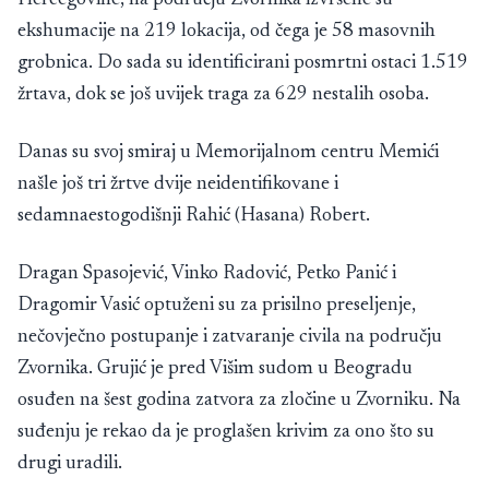
ekshumacije na 219 lokacija, od čega je 58 masovnih
grobnica. Do sada su identificirani posmrtni ostaci 1.519
žrtava, dok se još uvijek traga za 629 nestalih osoba.
Danas su svoj smiraj u Memorijalnom centru Memići
našle još tri žrtve dvije neidentifikovane i
sedamnaestogodišnji Rahić (Hasana) Robert.
Dragan Spasojević, Vinko Radović, Petko Panić i
Dragomir Vasić optuženi su za prisilno preseljenje,
nečovječno postupanje i zatvaranje civila na području
Zvornika. Grujić je pred Višim sudom u Beogradu
osuđen na šest godina zatvora za zločine u Zvorniku. Na
suđenju je rekao da je proglašen krivim za ono što su
drugi uradili.