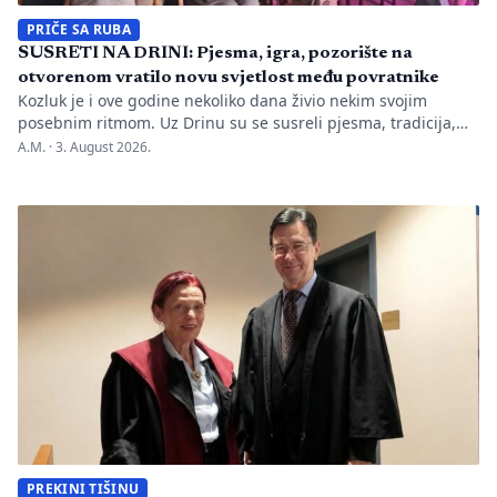
PRIČE SA RUBA
SUSRETI NA DRINI: Pjesma, igra, pozorište na
otvorenom vratilo novu svjetlost među povratnike
Kozluk je i ove godine nekoliko dana živio nekim svojim
posebnim ritmom. Uz Drinu su se susreli pjesma, tradicija,
gluma i ljudi, a „Susreti na Drini ’26“ još jednom su pokazali
A.M. ·
3. August 2026.
da manifestacije nisu samo programi zapisani na plakatu,
one su način da jedno mjesto sačuva vlastitu priču. U Kozluku
se tih dana nije samo […]
PREKINI TIŠINU