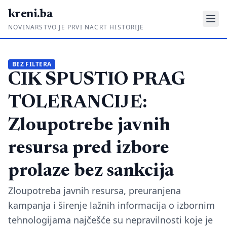
kreni.ba
NOVINARSTVO JE PRVI NACRT HISTORIJE
Gdje su pare?
BEZ FILTERA
CIK SPUSTIO PRAG
Priče sa ruba
Ponos i glas
TOLERANCIJE:
Daljinski u ruke
Zloupotrebe javnih
Romski put
resursa pred izbore
O nama
prolaze bez sankcija
Impressum
Zloupotreba javnih resursa, preuranjena
kampanja i širenje lažnih informacija o izbornim
Kontakt
tehnologijama najčešće su nepravilnosti koje je