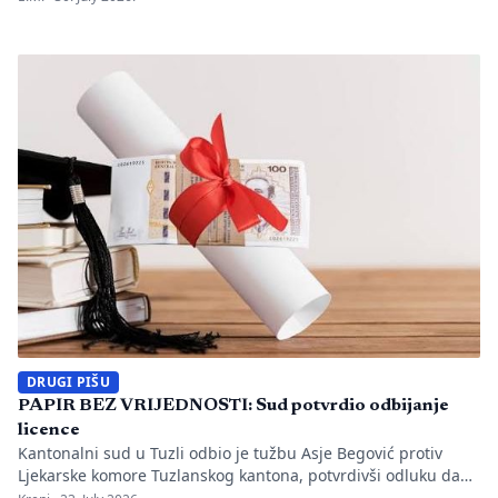
utvrđeno da li je bilo propusta u organizaciji gradilišta, zaštiti
radnika i nadzoru nad izvođenjem radova. PIŠE: Anisa
Mahmutović Dok Tužilaštvo Tuzlanskog kantona sprovodi
istrage, odgovornost […]
DRUGI PIŠU
PAPIR BEZ VRIJEDNOSTI: Sud potvrdio odbijanje
licence
Kantonalni sud u Tuzli odbio je tužbu Asje Begović protiv
Ljekarske komore Tuzlanskog kantona, potvrdivši odluku da
joj se ne izda, odnosno ne obnovi licenca za samostalan rad