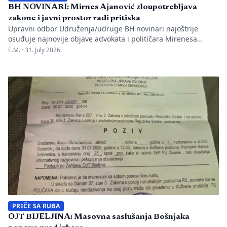
BH NOVINARI: Mirnes Ajanović zloupotrebljava
zakone i javni prostor radi pritiska
Upravni odbor Udruženja/udruge BH novinari najoštrije
osuđuje najnovije objave advokata i političara Mirenesa
Ajanovića i kontinuiranu kampanju javnog targetiranja,
E.M. ·
31. July 2026.
diskreditacije i pravnog pritiska na novinarku Anisu
Mahmutović, dnevni list Oslobođenje, predsjednika BH
Novinara Marka Divkovića i generalnu tajnicu Borku Rudić.
Nakon ranije podnesenih krivičnih prijava i tužbi za klevetu
protiv Anise Mahmutović i odgovornih osoba […]
PRIČE SA RUBA
OJT BIJELJINA: Masovna saslušanja Bošnjaka