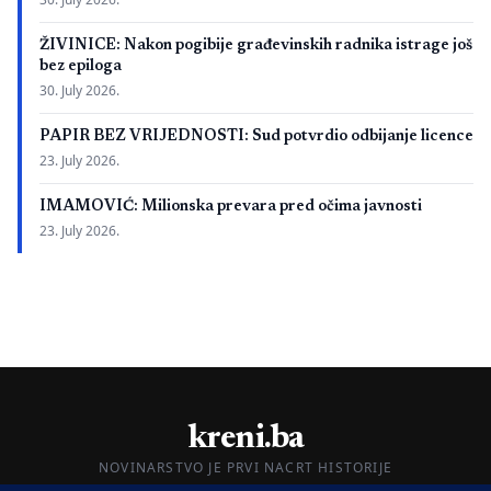
ŽIVINICE: Nakon pogibije građevinskih radnika istrage još
bez epiloga
30. July 2026.
PAPIR BEZ VRIJEDNOSTI: Sud potvrdio odbijanje licence
23. July 2026.
IMAMOVIĆ: Milionska prevara pred očima javnosti
23. July 2026.
kreni.ba
NOVINARSTVO JE PRVI NACRT HISTORIJE