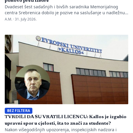
ponovo pred izbore
Dvadeset šest sadašnjih i bivših saradnika Memorijalnog
centra Srebrenica dobilo je pozive na saslušanje u nadležnu
policijsku stanicu po nalogu Okružnog javnog tužilaštva u
A.M. ·
31. July 2026.
Bijeljini. Informaciju je objavio direktor Memorijalnog centra
Emir Suljagić, navodeći da su pozivi uslijedili svega dan
nakon predstavljanja godišnjeg Izvještaja o negiranju
genocida. Iz Memorijalnog centra upozoravaju da se
istovremeno pozivanje […]
BEZ FILTERA
TVRDILI DA SU VRATILI LICENCU: Kallos je izgubio
upravni spor u cjelosti, šta to znači za studente?
Nakon višegodišnjih upozorenja, inspekcijskih nadzora i