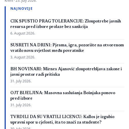
Kreni ·
23. July 2026.
zbog neispunjavanja propisanih uslova. Presuda bi mogla
NAJNOVIJE
imati značaj i za druge postupke koje bivši studenti spornih
medicinskih fakulteta vode protiv ljekarskih komora u Bosni i
CIK SPUSTIO PRAG TOLERANCIJE: Zloupotrebe javnih
Hercegovini. […]
resursa pred izbore prolaze bez sankcija
6. August 2026.
SUSRETI NA DRINI: Pjesma, igra, pozorište na otvorenom
vratilo novu svjetlost među povratnike
3. August 2026.
BH NOVINARI: Mirnes Ajanović zloupotrebljava zakone i
javni prostor radi pritiska
31. July 2026.
OJT BIJELJINA: Masovna saslušanja Bošnjaka ponovo
pred izbore
31. July 2026.
TVRDILI DA SU VRATILI LICENCU: Kallos je izgubio
upravni spor u cjelosti, šta to znači za studente?
30. July 2026.