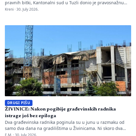
pravnih bitki, Kantonalni sud u Tuzli donio je pravosnažnu
presudu kojom se definitivno potvrđuje trajna zabrana rada
Kreni ·
30. July 2026.
Evropskom univerzitetu „Kallos“. Dok sud konstatuje drastične
manjkavosti u kadru, ključno pitanje ostaje bez odgovora:
kakva je sudbina studenata koji su uložili godine i novac u
bezvrijedne indekse? Odlukom Kantonalnog suda u […]
DRUGI PIŠU
ŽIVINICE: Nakon pogibije građevinskih radnika
istrage još bez epiloga
Dva građevinska radnika poginula su u junu u razmaku od
samo dva dana na gradilištima u Živinicama. Ni skoro dva
mjeseca kasnije javnosti nisu poznati uzroci nesreća, niti je
E.M. ·
30. July 2026.