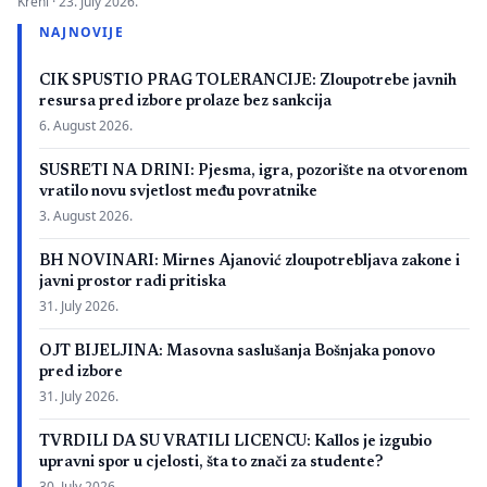
Kreni ·
23. July 2026.
zbog neispunjavanja propisanih uslova. Presuda bi mogla
NAJNOVIJE
imati značaj i za druge postupke koje bivši studenti spornih
medicinskih fakulteta vode protiv ljekarskih komora u Bosni i
CIK SPUSTIO PRAG TOLERANCIJE: Zloupotrebe javnih
Hercegovini. […]
resursa pred izbore prolaze bez sankcija
6. August 2026.
SUSRETI NA DRINI: Pjesma, igra, pozorište na otvorenom
vratilo novu svjetlost među povratnike
3. August 2026.
BH NOVINARI: Mirnes Ajanović zloupotrebljava zakone i
javni prostor radi pritiska
31. July 2026.
OJT BIJELJINA: Masovna saslušanja Bošnjaka ponovo
pred izbore
31. July 2026.
TVRDILI DA SU VRATILI LICENCU: Kallos je izgubio
upravni spor u cjelosti, šta to znači za studente?
30. July 2026.