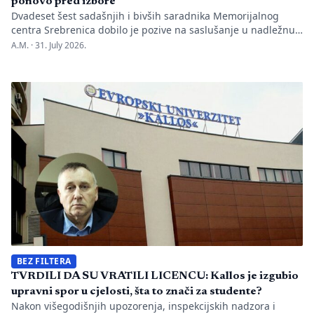
ponovo pred izbore
Dvadeset šest sadašnjih i bivših saradnika Memorijalnog
centra Srebrenica dobilo je pozive na saslušanje u nadležnu
policijsku stanicu po nalogu Okružnog javnog tužilaštva u
A.M. ·
31. July 2026.
Bijeljini. Informaciju je objavio direktor Memorijalnog centra
Emir Suljagić, navodeći da su pozivi uslijedili svega dan
nakon predstavljanja godišnjeg Izvještaja o negiranju
genocida. Iz Memorijalnog centra upozoravaju da se
istovremeno pozivanje […]
BEZ FILTERA
TVRDILI DA SU VRATILI LICENCU: Kallos je izgubio
upravni spor u cjelosti, šta to znači za studente?
Nakon višegodišnjih upozorenja, inspekcijskih nadzora i