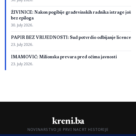
ŽIVINICE: Nakon pogibije građevinskih radnika istrage još
bez epiloga
30. July 2026.
PAPIR BEZ VRIJEDNOSTI: Sud potvrdio odbijanje licence
23. July 2026.
IMAMOVIĆ: Milionska prevara pred očima javnosti
23. July 2026.
kreni.ba
NOVINARSTVO JE PRVI NACRT HISTORIJE