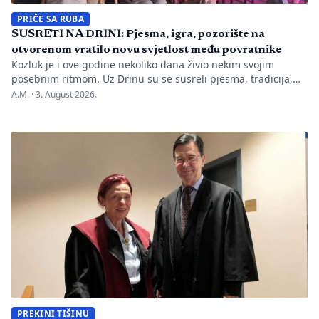
PRIČE SA RUBA
SUSRETI NA DRINI: Pjesma, igra, pozorište na
otvorenom vratilo novu svjetlost među povratnike
Kozluk je i ove godine nekoliko dana živio nekim svojim
posebnim ritmom. Uz Drinu su se susreli pjesma, tradicija,
gluma i ljudi, a „Susreti na Drini ’26“ još jednom su pokazali
A.M. ·
3. August 2026.
da manifestacije nisu samo programi zapisani na plakatu,
one su način da jedno mjesto sačuva vlastitu priču. U Kozluku
se tih dana nije samo […]
PREKINI TIŠINU