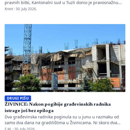
pravnih bitki, Kantonalni sud u Tuzli donio je pravosnažnu
presudu kojom se definitivno potvrđuje trajna zabrana rada
Kreni ·
30. July 2026.
Evropskom univerzitetu „Kallos“. Dok sud konstatuje drastične
manjkavosti u kadru, ključno pitanje ostaje bez odgovora:
kakva je sudbina studenata koji su uložili godine i novac u
bezvrijedne indekse? Odlukom Kantonalnog suda u […]
DRUGI PIŠU
ŽIVINICE: Nakon pogibije građevinskih radnika
istrage još bez epiloga
Dva građevinska radnika poginula su u junu u razmaku od
samo dva dana na gradilištima u Živinicama. Ni skoro dva
mjeseca kasnije javnosti nisu poznati uzroci nesreća, niti je
E.M. ·
30. July 2026.