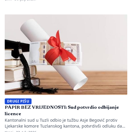
utvrđeno da li je bilo propusta u organizaciji gradilišta, zaštiti
radnika i nadzoru nad izvođenjem radova. PIŠE: Anisa
Mahmutović Dok Tužilaštvo Tuzlanskog kantona sprovodi
istrage, odgovornost […]
DRUGI PIŠU
PAPIR BEZ VRIJEDNOSTI: Sud potvrdio odbijanje
licence
Kantonalni sud u Tuzli odbio je tužbu Asje Begović protiv
Ljekarske komore Tuzlanskog kantona, potvrdivši odluku da
joj se ne izda, odnosno ne obnovi licenca za samostalan rad