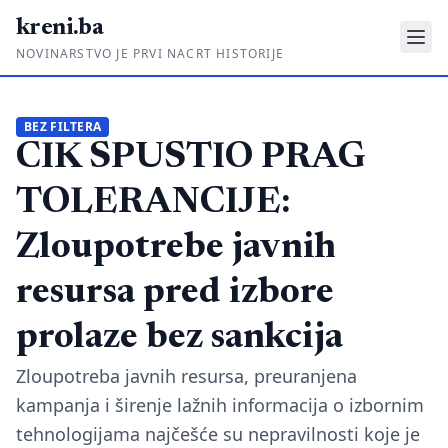
kreni.ba
NOVINARSTVO JE PRVI NACRT HISTORIJE
Gdje su pare?
BEZ FILTERA
CIK SPUSTIO PRAG
Priče sa ruba
Ponos i glas
TOLERANCIJE:
Daljinski u ruke
Zloupotrebe javnih
Romski put
resursa pred izbore
O nama
prolaze bez sankcija
Impressum
Zloupotreba javnih resursa, preuranjena
kampanja i širenje lažnih informacija o izbornim
Kontakt
tehnologijama najčešće su nepravilnosti koje je