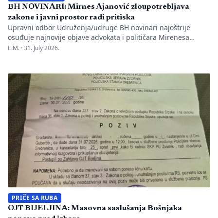
BH NOVINARI: Mirnes Ajanović zloupotrebljava
zakone i javni prostor radi pritiska
Upravni odbor Udruženja/udruge BH novinari najoštrije
osuđuje najnovije objave advokata i političara Mirenesa
Ajanovića i kontinuiranu kampanju javnog targetiranja,
E.M. ·
31. July 2026.
diskreditacije i pravnog pritiska na novinarku Anisu
Mahmutović, dnevni list Oslobođenje, predsjednika BH
Novinara Marka Divkovića i generalnu tajnicu Borku Rudić.
Nakon ranije podnesenih krivičnih prijava i tužbi za klevetu
protiv Anise Mahmutović i odgovornih osoba […]
PRIČE SA RUBA
OJT BIJELJINA: Masovna saslušanja Bošnjaka