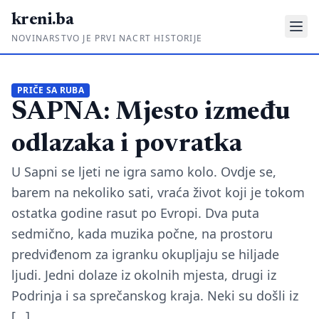
kreni.ba
NOVINARSTVO JE PRVI NACRT HISTORIJE
Gdje su pare?
PRIČE SA RUBA
SAPNA: Mjesto između
Priče sa ruba
Ponos i glas
odlazaka i povratka
Daljinski u ruke
U Sapni se ljeti ne igra samo kolo. Ovdje se,
barem na nekoliko sati, vraća život koji je tokom
Romski put
ostatka godine rasut po Evropi. Dva puta
sedmično, kada muzika počne, na prostoru
O nama
predviđenom za igranku okupljaju se hiljade
Impressum
ljudi. Jedni dolaze iz okolnih mjesta, drugi iz
Kontakt
Podrinja i sa sprečanskog kraja. Neki su došli iz
[…]