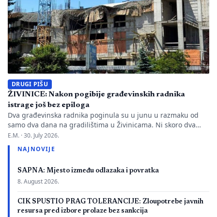
DRUGI PIŠU
ŽIVINICE: Nakon pogibije građevinskih radnika
istrage još bez epiloga
Dva građevinska radnika poginula su u junu u razmaku od
samo dva dana na gradilištima u Živinicama. Ni skoro dva
mjeseca kasnije javnosti nisu poznati uzroci nesreća, niti je
E.M. ·
30. July 2026.
utvrđeno da li je bilo propusta u organizaciji gradilišta, zaštiti
NAJNOVIJE
radnika i nadzoru nad izvođenjem radova. PIŠE: Anisa
Mahmutović Dok Tužilaštvo Tuzlanskog kantona sprovodi
SAPNA: Mjesto između odlazaka i povratka
istrage, odgovornost […]
8. August 2026.
CIK SPUSTIO PRAG TOLERANCIJE: Zloupotrebe javnih
resursa pred izbore prolaze bez sankcija