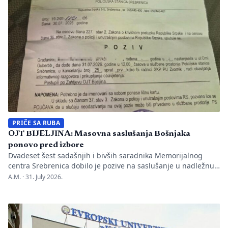
Nakon ranije podnesenih krivičnih prijava i tužbi za klevetu
protiv Anise Mahmutović i odgovornih osoba […]
PRIČE SA RUBA
OJT BIJELJINA: Masovna saslušanja Bošnjaka
ponovo pred izbore
Dvadeset šest sadašnjih i bivših saradnika Memorijalnog
centra Srebrenica dobilo je pozive na saslušanje u nadležnu
policijsku stanicu po nalogu Okružnog javnog tužilaštva u
A.M. ·
31. July 2026.
Bijeljini. Informaciju je objavio direktor Memorijalnog centra
Emir Suljagić, navodeći da su pozivi uslijedili svega dan
nakon predstavljanja godišnjeg Izvještaja o negiranju
genocida. Iz Memorijalnog centra upozoravaju da se
istovremeno pozivanje […]