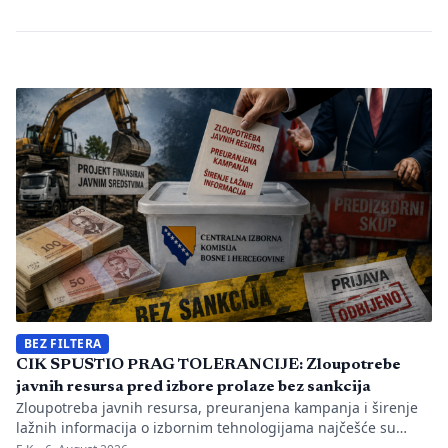
BEZ FILTERA
CIK SPUSTIO PRAG TOLERANCIJE: Zloupotrebe
javnih resursa pred izbore prolaze bez sankcija
Zloupotreba javnih resursa, preuranjena kampanja i širenje
lažnih informacija o izbornim tehnologijama najčešće su
nepravilnosti koje je evidentirao Transparency International u