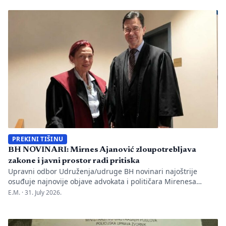
one su način da jedno mjesto sačuva vlastitu priču. U Kozluku
se tih dana nije samo […]
PREKINI TIŠINU
BH NOVINARI: Mirnes Ajanović zloupotrebljava
zakone i javni prostor radi pritiska
Upravni odbor Udruženja/udruge BH novinari najoštrije
osuđuje najnovije objave advokata i političara Mirenesa
Ajanovića i kontinuiranu kampanju javnog targetiranja,
E.M. ·
31. July 2026.
diskreditacije i pravnog pritiska na novinarku Anisu
Mahmutović, dnevni list Oslobođenje, predsjednika BH
Novinara Marka Divkovića i generalnu tajnicu Borku Rudić.