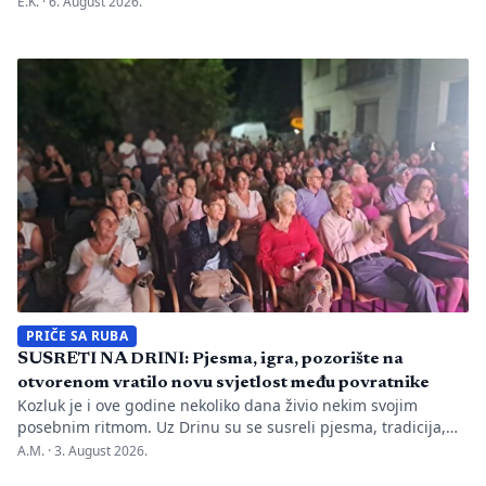
E.K. ·
6. August 2026.
BiH u prvih mjesec dana monitoringa izbornog perioda. Zbog
svega je do sada nadležnim institucijama upućeno 26
prijava zbog kršenja više odredaba izbornog zakonodavstva,
ali je Centralna izborna komisija promijenila pristup u
odnosu na prethodne izborne […]
PRIČE SA RUBA
SUSRETI NA DRINI: Pjesma, igra, pozorište na
otvorenom vratilo novu svjetlost među povratnike
Kozluk je i ove godine nekoliko dana živio nekim svojim
posebnim ritmom. Uz Drinu su se susreli pjesma, tradicija,
gluma i ljudi, a „Susreti na Drini ’26“ još jednom su pokazali
A.M. ·
3. August 2026.
da manifestacije nisu samo programi zapisani na plakatu,