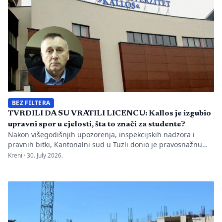
BEZ FILTERA
TVRDILI DA SU VRATILI LICENCU: Kallos je izgubio
upravni spor u cjelosti, šta to znači za studente?
Nakon višegodišnjih upozorenja, inspekcijskih nadzora i
pravnih bitki, Kantonalni sud u Tuzli donio je pravosnažnu
presudu kojom se definitivno potvrđuje trajna zabrana rada
Kreni ·
30. July 2026.
Evropskom univerzitetu „Kallos“. Dok sud konstatuje drastične
manjkavosti u kadru, ključno pitanje ostaje bez odgovora:
kakva je sudbina studenata koji su uložili godine i novac u
bezvrijedne indekse? Odlukom Kantonalnog suda u […]