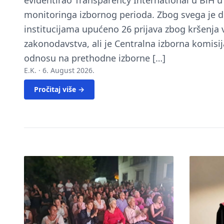
evidentirao Transparency International u BiH 
monitoringa izbornog perioda. Zbog svega je 
institucijama upućeno 26 prijava zbog kršenja
zakonodavstva, ali je Centralna izborna komisij
odnosu na prethodne izborne […]
E.K. ·
6. August 2026.
Pročitaj više →