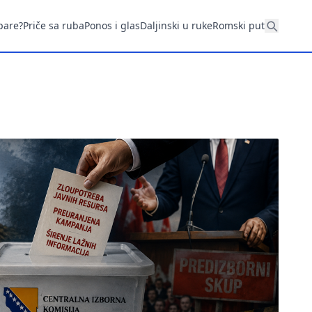
pare?
Priče sa ruba
Ponos i glas
Daljinski u ruke
Romski put