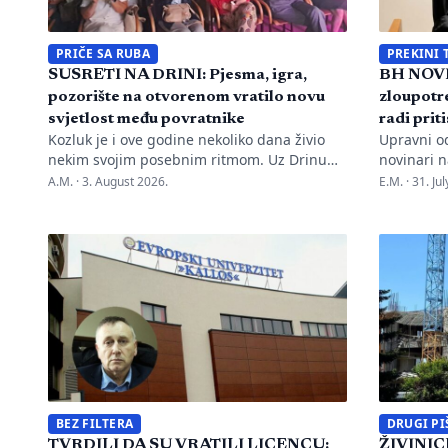
PRIČE SA RUBA
PREKINI 
SUSRETI NA DRINI: Pjesma, igra,
BH NOVI
pozorište na otvorenom vratilo novu
zloupotre
svjetlost među povratnike
radi prit
Kozluk je i ove godine nekoliko dana živio
Upravni o
nekim svojim posebnim ritmom. Uz Drinu
novinari n
su se susreli pjesma, tradicija, gluma i ljudi,
advokata i
A.M. ·
3. August 2026.
E.M. ·
31. Ju
a „Susreti na Drini ’26“ još jednom su
kontinuir
pokazali da manifestacije nisu samo
diskredita
programi zapisani na plakatu, one su način
novinarku
da jedno mjesto sačuva vlastitu priču. U
Oslobođen
Kozluku se tih dana nije samo […]
Marka Divk
Rudić. Nak
prijava i 
Mahmutovi
BEZ FILTERA
DRUGI PI
TVRDILI DA SU VRATILI LICENCU:
ŽIVINICE