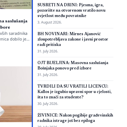
SUSRETI NA DRINI: Pjesma, igra,
pozorište na otvorenom vratilo novu
svjetlost među povratnike
a saslušanja
3. August 2026.
zbore
ivših saradnika
BH NOVINARI: Mirnes Ajanović
nica dobilo je
zloupotrebljava zakone i javni prostor
ežnu policijsku
radi pritiska
g javnog
31. July 2026.
aciju je objavio
a Emir Suljagić,
OJT BIJELJINA: Masovna saslušanja
dili svega dan
Bošnjaka ponovo pred izbore
jeg Izvještaja o
31. July 2026.
orijalnog centra
eno pozivanje
TVRDILI DA SU VRATILI LICENCU:
Kallos je izgubio upravni spor u cjelosti,
šta to znači za studente?
30. July 2026.
ŽIVINICE: Nakon pogibije građevinskih
radnika istrage još bez epiloga