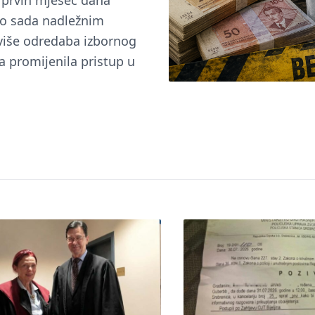
u prvih mjesec dana
do sada nadležnim
 više odredaba izbornog
a promijenila pristup u