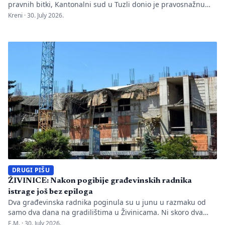
pravnih bitki, Kantonalni sud u Tuzli donio je pravosnažnu
presudu kojom se definitivno potvrđuje trajna zabrana rada
Kreni ·
30. July 2026.
Evropskom univerzitetu „Kallos“. Dok sud konstatuje drastične
manjkavosti u kadru, ključno pitanje ostaje bez odgovora:
kakva je sudbina studenata koji su uložili godine i novac u
bezvrijedne indekse? Odlukom Kantonalnog suda u […]
DRUGI PIŠU
ŽIVINICE: Nakon pogibije građevinskih radnika
istrage još bez epiloga
Dva građevinska radnika poginula su u junu u razmaku od
samo dva dana na gradilištima u Živinicama. Ni skoro dva
mjeseca kasnije javnosti nisu poznati uzroci nesreća, niti je
E.M. ·
30. July 2026.