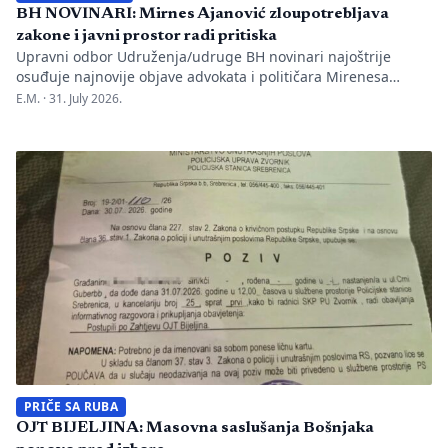
BH NOVINARI: Mirnes Ajanović zloupotrebljava
zakone i javni prostor radi pritiska
Upravni odbor Udruženja/udruge BH novinari najoštrije
osuđuje najnovije objave advokata i političara Mirenesa
Ajanovića i kontinuiranu kampanju javnog targetiranja,
E.M. ·
31. July 2026.
diskreditacije i pravnog pritiska na novinarku Anisu
Mahmutović, dnevni list Oslobođenje, predsjednika BH
Novinara Marka Divkovića i generalnu tajnicu Borku Rudić.
Nakon ranije podnesenih krivičnih prijava i tužbi za klevetu
protiv Anise Mahmutović i odgovornih osoba […]
PRIČE SA RUBA
OJT BIJELJINA: Masovna saslušanja Bošnjaka