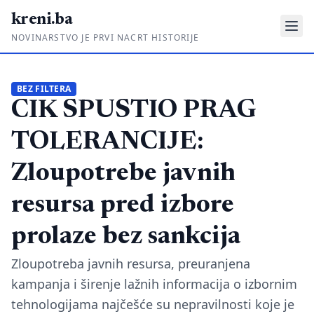
kreni.ba
NOVINARSTVO JE PRVI NACRT HISTORIJE
Gdje su pare?
BEZ FILTERA
CIK SPUSTIO PRAG
Priče sa ruba
Ponos i glas
TOLERANCIJE:
Daljinski u ruke
Zloupotrebe javnih
Romski put
resursa pred izbore
O nama
prolaze bez sankcija
Impressum
Zloupotreba javnih resursa, preuranjena
kampanja i širenje lažnih informacija o izbornim
Kontakt
tehnologijama najčešće su nepravilnosti koje je