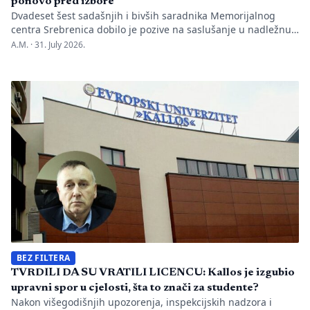
ponovo pred izbore
Dvadeset šest sadašnjih i bivših saradnika Memorijalnog
centra Srebrenica dobilo je pozive na saslušanje u nadležnu
policijsku stanicu po nalogu Okružnog javnog tužilaštva u
A.M. ·
31. July 2026.
Bijeljini. Informaciju je objavio direktor Memorijalnog centra
Emir Suljagić, navodeći da su pozivi uslijedili svega dan
nakon predstavljanja godišnjeg Izvještaja o negiranju
genocida. Iz Memorijalnog centra upozoravaju da se
istovremeno pozivanje […]
BEZ FILTERA
TVRDILI DA SU VRATILI LICENCU: Kallos je izgubio
upravni spor u cjelosti, šta to znači za studente?
Nakon višegodišnjih upozorenja, inspekcijskih nadzora i