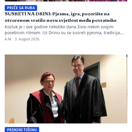
PRIČE SA RUBA
SUSRETI NA DRINI: Pjesma, igra, pozorište na
otvorenom vratilo novu svjetlost među povratnike
Kozluk je i ove godine nekoliko dana živio nekim svojim
posebnim ritmom. Uz Drinu su se susreli pjesma, tradicija,
gluma i ljudi, a „Susreti na Drini ’26“ još jednom su pokazali
A.M. ·
3. August 2026.
da manifestacije nisu samo programi zapisani na plakatu,
one su način da jedno mjesto sačuva vlastitu priču. U Kozluku
se tih dana nije samo […]
PREKINI TIŠINU