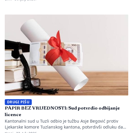
utvrđeno da li je bilo propusta u organizaciji gradilišta, zaštiti
radnika i nadzoru nad izvođenjem radova. PIŠE: Anisa
Mahmutović Dok Tužilaštvo Tuzlanskog kantona sprovodi
istrage, odgovornost […]
DRUGI PIŠU
PAPIR BEZ VRIJEDNOSTI: Sud potvrdio odbijanje
licence
Kantonalni sud u Tuzli odbio je tužbu Asje Begović protiv
Ljekarske komore Tuzlanskog kantona, potvrdivši odluku da
joj se ne izda, odnosno ne obnovi licenca za samostalan rad