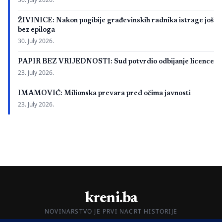
ŽIVINICE: Nakon pogibije građevinskih radnika istrage još
bez epiloga
30. July 2026.
PAPIR BEZ VRIJEDNOSTI: Sud potvrdio odbijanje licence
23. July 2026.
IMAMOVIĆ: Milionska prevara pred očima javnosti
23. July 2026.
kreni.ba
NOVINARSTVO JE PRVI NACRT HISTORIJE