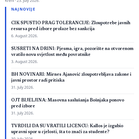
Kreni ·
23. July 2026.
zbog neispunjavanja propisanih uslova. Presuda bi mogla
NAJNOVIJE
imati značaj i za druge postupke koje bivši studenti spornih
medicinskih fakulteta vode protiv ljekarskih komora u Bosni i
CIK SPUSTIO PRAG TOLERANCIJE: Zloupotrebe javnih
Hercegovini. […]
resursa pred izbore prolaze bez sankcija
6. August 2026.
SUSRETI NA DRINI: Pjesma, igra, pozorište na otvorenom
vratilo novu svjetlost među povratnike
3. August 2026.
BH NOVINARI: Mirnes Ajanović zloupotrebljava zakone i
javni prostor radi pritiska
31. July 2026.
OJT BIJELJINA: Masovna saslušanja Bošnjaka ponovo
pred izbore
31. July 2026.
TVRDILI DA SU VRATILI LICENCU: Kallos je izgubio
upravni spor u cjelosti, šta to znači za studente?
30. July 2026.