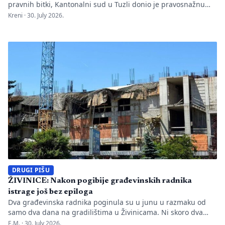
pravnih bitki, Kantonalni sud u Tuzli donio je pravosnažnu
presudu kojom se definitivno potvrđuje trajna zabrana rada
Kreni ·
30. July 2026.
Evropskom univerzitetu „Kallos“. Dok sud konstatuje drastične
manjkavosti u kadru, ključno pitanje ostaje bez odgovora:
kakva je sudbina studenata koji su uložili godine i novac u
bezvrijedne indekse? Odlukom Kantonalnog suda u […]
DRUGI PIŠU
ŽIVINICE: Nakon pogibije građevinskih radnika
istrage još bez epiloga
Dva građevinska radnika poginula su u junu u razmaku od
samo dva dana na gradilištima u Živinicama. Ni skoro dva
mjeseca kasnije javnosti nisu poznati uzroci nesreća, niti je
E.M. ·
30. July 2026.