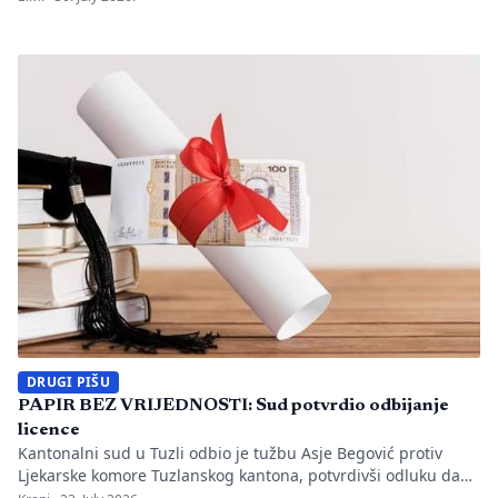
utvrđeno da li je bilo propusta u organizaciji gradilišta, zaštiti
radnika i nadzoru nad izvođenjem radova. PIŠE: Anisa
Mahmutović Dok Tužilaštvo Tuzlanskog kantona sprovodi
istrage, odgovornost […]
DRUGI PIŠU
PAPIR BEZ VRIJEDNOSTI: Sud potvrdio odbijanje
licence
Kantonalni sud u Tuzli odbio je tužbu Asje Begović protiv
Ljekarske komore Tuzlanskog kantona, potvrdivši odluku da
joj se ne izda, odnosno ne obnovi licenca za samostalan rad