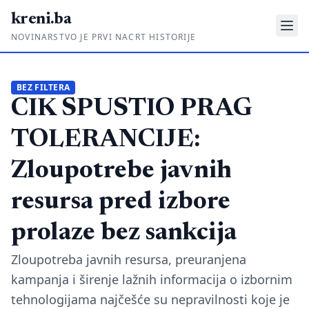
kreni.ba
NOVINARSTVO JE PRVI NACRT HISTORIJE
Gdje su pare?
BEZ FILTERA
CIK SPUSTIO PRAG
Priče sa ruba
Ponos i glas
TOLERANCIJE:
Daljinski u ruke
Zloupotrebe javnih
Romski put
resursa pred izbore
O nama
prolaze bez sankcija
Impressum
Zloupotreba javnih resursa, preuranjena
kampanja i širenje lažnih informacija o izbornim
Kontakt
tehnologijama najčešće su nepravilnosti koje je