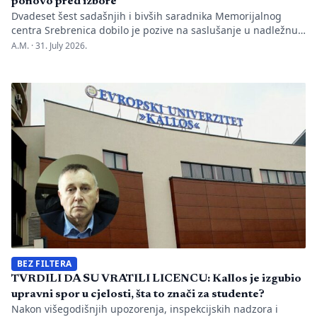
ponovo pred izbore
Dvadeset šest sadašnjih i bivših saradnika Memorijalnog
centra Srebrenica dobilo je pozive na saslušanje u nadležnu
policijsku stanicu po nalogu Okružnog javnog tužilaštva u
A.M. ·
31. July 2026.
Bijeljini. Informaciju je objavio direktor Memorijalnog centra
Emir Suljagić, navodeći da su pozivi uslijedili svega dan
nakon predstavljanja godišnjeg Izvještaja o negiranju
genocida. Iz Memorijalnog centra upozoravaju da se
istovremeno pozivanje […]
BEZ FILTERA
TVRDILI DA SU VRATILI LICENCU: Kallos je izgubio
upravni spor u cjelosti, šta to znači za studente?
Nakon višegodišnjih upozorenja, inspekcijskih nadzora i