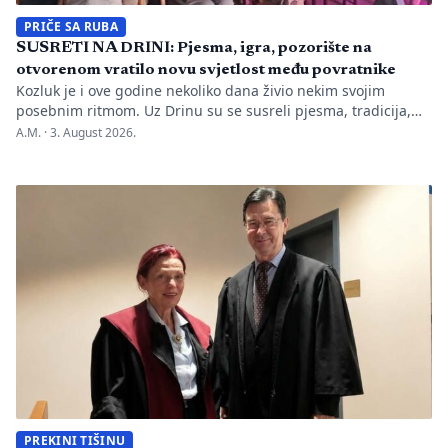
PRIČE SA RUBA
SUSRETI NA DRINI: Pjesma, igra, pozorište na
otvorenom vratilo novu svjetlost među povratnike
Kozluk je i ove godine nekoliko dana živio nekim svojim
posebnim ritmom. Uz Drinu su se susreli pjesma, tradicija,
gluma i ljudi, a „Susreti na Drini ’26“ još jednom su pokazali
A.M. ·
3. August 2026.
da manifestacije nisu samo programi zapisani na plakatu,
one su način da jedno mjesto sačuva vlastitu priču. U Kozluku
se tih dana nije samo […]
PREKINI TIŠINU