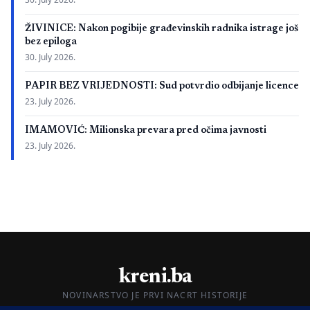
ŽIVINICE: Nakon pogibije građevinskih radnika istrage još
bez epiloga
30. July 2026.
PAPIR BEZ VRIJEDNOSTI: Sud potvrdio odbijanje licence
23. July 2026.
IMAMOVIĆ: Milionska prevara pred očima javnosti
23. July 2026.
kreni.ba
NOVINARSTVO JE PRVI NACRT HISTORIJE