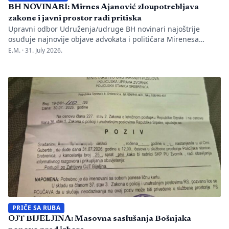
BH NOVINARI: Mirnes Ajanović zloupotrebljava
zakone i javni prostor radi pritiska
Upravni odbor Udruženja/udruge BH novinari najoštrije
osuđuje najnovije objave advokata i političara Mirenesa
Ajanovića i kontinuiranu kampanju javnog targetiranja,
E.M. ·
31. July 2026.
diskreditacije i pravnog pritiska na novinarku Anisu
Mahmutović, dnevni list Oslobođenje, predsjednika BH
Novinara Marka Divkovića i generalnu tajnicu Borku Rudić.
Nakon ranije podnesenih krivičnih prijava i tužbi za klevetu
protiv Anise Mahmutović i odgovornih osoba […]
PRIČE SA RUBA
OJT BIJELJINA: Masovna saslušanja Bošnjaka