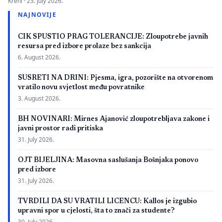
Kreni ·
23. July 2026.
zbog neispunjavanja propisanih uslova. Presuda bi mogla
NAJNOVIJE
imati značaj i za druge postupke koje bivši studenti spornih
medicinskih fakulteta vode protiv ljekarskih komora u Bosni i
CIK SPUSTIO PRAG TOLERANCIJE: Zloupotrebe javnih
Hercegovini. […]
resursa pred izbore prolaze bez sankcija
6. August 2026.
SUSRETI NA DRINI: Pjesma, igra, pozorište na otvorenom
vratilo novu svjetlost među povratnike
3. August 2026.
BH NOVINARI: Mirnes Ajanović zloupotrebljava zakone i
javni prostor radi pritiska
31. July 2026.
OJT BIJELJINA: Masovna saslušanja Bošnjaka ponovo
pred izbore
31. July 2026.
TVRDILI DA SU VRATILI LICENCU: Kallos je izgubio
upravni spor u cjelosti, šta to znači za studente?
30. July 2026.