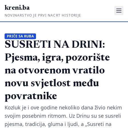
kreni.ba
NOVINARSTVO JE PRVI NACRT HISTORIJE
Gdje su pare?
PRIČE SA RUBA
SUSRETI NA DRINI:
Priče sa ruba
Ponos i glas
Pjesma, igra, pozorište
Daljinski u ruke
na otvorenom vratilo
Romski put
novu svjetlost među
O nama
povratnike
Impressum
Kozluk je i ove godine nekoliko dana živio nekim
svojim posebnim ritmom. Uz Drinu su se susreli
Kontakt
pjesma, tradicija, gluma i ljudi, a „Susreti na