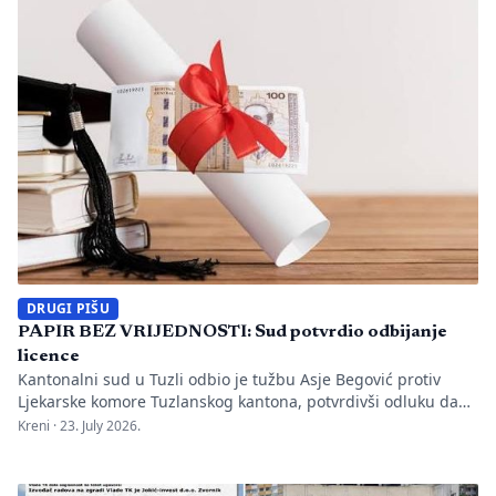
istrage, odgovornost […]
DRUGI PIŠU
PAPIR BEZ VRIJEDNOSTI: Sud potvrdio odbijanje
licence
Kantonalni sud u Tuzli odbio je tužbu Asje Begović protiv
Ljekarske komore Tuzlanskog kantona, potvrdivši odluku da
joj se ne izda, odnosno ne obnovi licenca za samostalan rad
Kreni ·
23. July 2026.
zbog neispunjavanja propisanih uslova. Presuda bi mogla
imati značaj i za druge postupke koje bivši studenti spornih
medicinskih fakulteta vode protiv ljekarskih komora u Bosni i