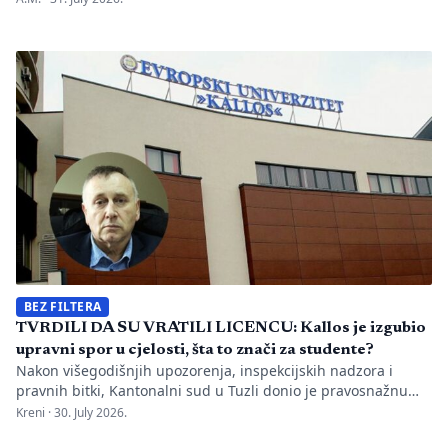
Bijeljini. Informaciju je objavio direktor Memorijalnog centra
Emir Suljagić, navodeći da su pozivi uslijedili svega dan
nakon predstavljanja godišnjeg Izvještaja o negiranju
genocida. Iz Memorijalnog centra upozoravaju da se
istovremeno pozivanje […]
BEZ FILTERA
TVRDILI DA SU VRATILI LICENCU: Kallos je izgubio
upravni spor u cjelosti, šta to znači za studente?
Nakon višegodišnjih upozorenja, inspekcijskih nadzora i
pravnih bitki, Kantonalni sud u Tuzli donio je pravosnažnu
presudu kojom se definitivno potvrđuje trajna zabrana rada
Kreni ·
30. July 2026.
Evropskom univerzitetu „Kallos“. Dok sud konstatuje drastične