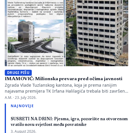
Hercegovini. […]
DRUGI PIŠU
IMAMOVIĆ: Milionska prevara pred očima javnosti
Zgrada Vlade Tuzlanskog kantona, koja je prema ranijim
najavama premijera TK Irfana Halilagića trebala biti završena
početkom jula ove godine, ni 18 mjeseci nakon početka
A.M. ·
23. July 2026.
rekonstrukcije nije u potpunosti završena. Razlog su, kako je
NAJNOVIJE
ranije potvrđeno, nepotpuna projektna dokumentacija i
greške u projektovanju, zbog čega će biti neophodni dodatni
SUSRETI NA DRINI: Pjesma, igra, pozorište na otvorenom
radovi i izdvajanja iz budžeta Tuzlanskog […]
vratilo novu svjetlost među povratnike
3. August 2026.