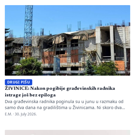
manjkavosti u kadru, ključno pitanje ostaje bez odgovora:
kakva je sudbina studenata koji su uložili godine i novac u
bezvrijedne indekse? Odlukom Kantonalnog suda u […]
DRUGI PIŠU
ŽIVINICE: Nakon pogibije građevinskih radnika
istrage još bez epiloga
Dva građevinska radnika poginula su u junu u razmaku od
samo dva dana na gradilištima u Živinicama. Ni skoro dva
mjeseca kasnije javnosti nisu poznati uzroci nesreća, niti je
E.M. ·
30. July 2026.
utvrđeno da li je bilo propusta u organizaciji gradilišta, zaštiti
radnika i nadzoru nad izvođenjem radova. PIŠE: Anisa
Mahmutović Dok Tužilaštvo Tuzlanskog kantona sprovodi