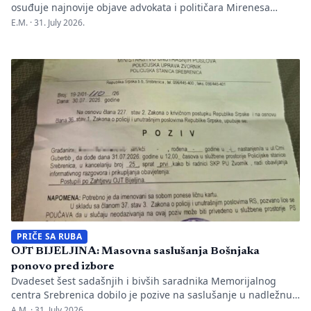
osuđuje najnovije objave advokata i političara Mirenesa
Ajanovića i kontinuiranu kampanju javnog targetiranja,
E.M. ·
31. July 2026.
diskreditacije i pravnog pritiska na novinarku Anisu
Mahmutović, dnevni list Oslobođenje, predsjednika BH
Novinara Marka Divkovića i generalnu tajnicu Borku Rudić.
Nakon ranije podnesenih krivičnih prijava i tužbi za klevetu
protiv Anise Mahmutović i odgovornih osoba […]
PRIČE SA RUBA
OJT BIJELJINA: Masovna saslušanja Bošnjaka
ponovo pred izbore
Dvadeset šest sadašnjih i bivših saradnika Memorijalnog
centra Srebrenica dobilo je pozive na saslušanje u nadležnu
policijsku stanicu po nalogu Okružnog javnog tužilaštva u
A.M. ·
31. July 2026.