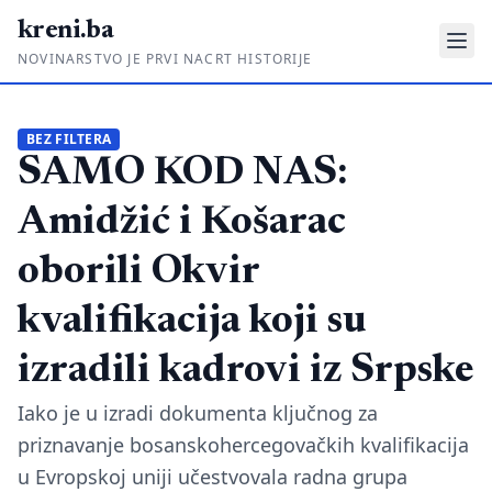
kreni.ba
NOVINARSTVO JE PRVI NACRT HISTORIJE
Gdje su pare?
BEZ FILTERA
SAMO KOD NAS:
Priče sa ruba
Ponos i glas
Amidžić i Košarac
Daljinski u ruke
oborili Okvir
Romski put
kvalifikacija koji su
O nama
izradili kadrovi iz Srpske
Impressum
Iako je u izradi dokumenta ključnog za
priznavanje bosanskohercegovačkih kvalifikacija
Kontakt
u Evropskoj uniji učestvovala radna grupa