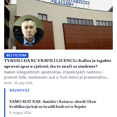
istovremeno pozivanje […]
BEZ FILTERA
TVRDILI DA SU VRATILI LICENCU: Kallos je izgubio
upravni spor u cjelosti, šta to znači za studente?
Nakon višegodišnjih upozorenja, inspekcijskih nadzora i
pravnih bitki, Kantonalni sud u Tuzli donio je pravosnažnu
presudu kojom se definitivno potvrđuje trajna zabrana rada
Kreni ·
30. July 2026.
Evropskom univerzitetu „Kallos“. Dok sud konstatuje drastične
NAJNOVIJE
manjkavosti u kadru, ključno pitanje ostaje bez odgovora:
kakva je sudbina studenata koji su uložili godine i novac u
SAMO KOD NAS: Amidžić i Košarac oborili Okvir
bezvrijedne indekse? Odlukom Kantonalnog suda u […]
kvalifikacija koji su izradili kadrovi iz Srpske
9. August 2026.