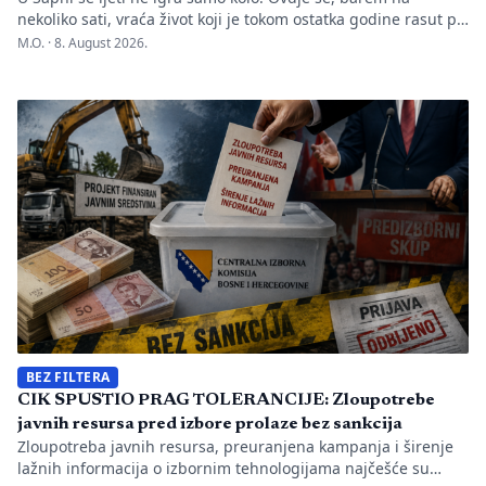
nekoliko sati, vraća život koji je tokom ostatka godine rasut po
Evropi. Dva puta sedmično, kada muzika počne, na prostoru
M.O. ·
8. August 2026.
predviđenom za igranku okupljaju se hiljade ljudi. Jedni
dolaze iz okolnih mjesta, drugi iz Podrinja i sa sprečanskog
kraja. Neki su došli iz […]
BEZ FILTERA
CIK SPUSTIO PRAG TOLERANCIJE: Zloupotrebe
javnih resursa pred izbore prolaze bez sankcija
Zloupotreba javnih resursa, preuranjena kampanja i širenje
lažnih informacija o izbornim tehnologijama najčešće su