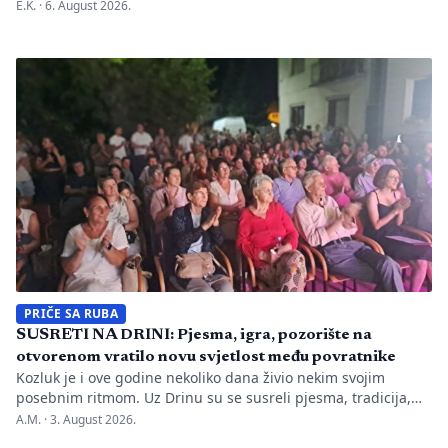
nepravilnosti koje je evidentirao Transparency International u
E.K. ·
6. August 2026.
BiH u prvih mjesec dana monitoringa izbornog perioda. Zbog
svega je do sada nadležnim institucijama upućeno 26
prijava zbog kršenja više odredaba izbornog zakonodavstva,
ali je Centralna izborna komisija promijenila pristup u
odnosu na prethodne izborne […]
PRIČE SA RUBA
SUSRETI NA DRINI: Pjesma, igra, pozorište na
otvorenom vratilo novu svjetlost među povratnike
Kozluk je i ove godine nekoliko dana živio nekim svojim
posebnim ritmom. Uz Drinu su se susreli pjesma, tradicija,
gluma i ljudi, a „Susreti na Drini ’26“ još jednom su pokazali
A.M. ·
3. August 2026.
da manifestacije nisu samo programi zapisani na plakatu,