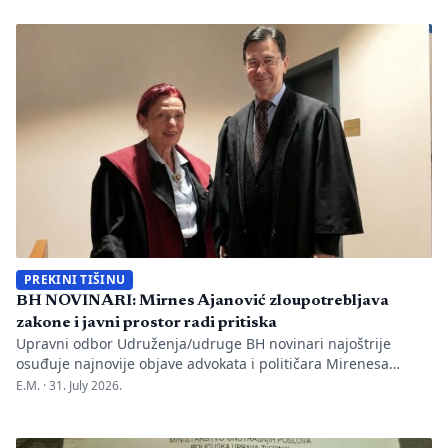
one su način da jedno mjesto sačuva vlastitu priču. U Kozluku
se tih dana nije samo […]
PREKINI TIŠINU
BH NOVINARI: Mirnes Ajanović zloupotrebljava
zakone i javni prostor radi pritiska
Upravni odbor Udruženja/udruge BH novinari najoštrije
osuđuje najnovije objave advokata i političara Mirenesa
Ajanovića i kontinuiranu kampanju javnog targetiranja,
E.M. ·
31. July 2026.
diskreditacije i pravnog pritiska na novinarku Anisu
Mahmutović, dnevni list Oslobođenje, predsjednika BH
Novinara Marka Divkovića i generalnu tajnicu Borku Rudić.