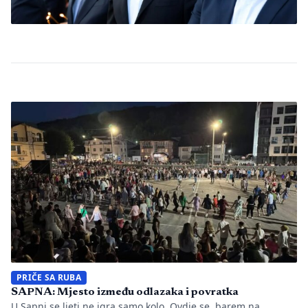
PRIČE SA RUBA
SAPNA: Mjesto između odlazaka i povratka
U Sapni se ljeti ne igra samo kolo. Ovdje se, barem na