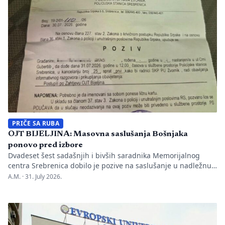
Nakon ranije podnesenih krivičnih prijava i tužbi za klevetu
protiv Anise Mahmutović i odgovornih osoba […]
PRIČE SA RUBA
OJT BIJELJINA: Masovna saslušanja Bošnjaka
ponovo pred izbore
Dvadeset šest sadašnjih i bivših saradnika Memorijalnog
centra Srebrenica dobilo je pozive na saslušanje u nadležnu
policijsku stanicu po nalogu Okružnog javnog tužilaštva u
A.M. ·
31. July 2026.
Bijeljini. Informaciju je objavio direktor Memorijalnog centra
Emir Suljagić, navodeći da su pozivi uslijedili svega dan
nakon predstavljanja godišnjeg Izvještaja o negiranju
genocida. Iz Memorijalnog centra upozoravaju da se