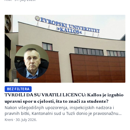
Bijeljini. Informaciju je objavio direktor Memorijalnog centra
Emir Suljagić, navodeći da su pozivi uslijedili svega dan
nakon predstavljanja godišnjeg Izvještaja o negiranju
genocida. Iz Memorijalnog centra upozoravaju da se
istovremeno pozivanje […]
BEZ FILTERA
TVRDILI DA SU VRATILI LICENCU: Kallos je izgubio
upravni spor u cjelosti, šta to znači za studente?
Nakon višegodišnjih upozorenja, inspekcijskih nadzora i
pravnih bitki, Kantonalni sud u Tuzli donio je pravosnažnu
presudu kojom se definitivno potvrđuje trajna zabrana rada
Kreni ·
30. July 2026.
Evropskom univerzitetu „Kallos“. Dok sud konstatuje drastične