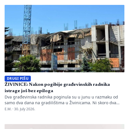
manjkavosti u kadru, ključno pitanje ostaje bez odgovora:
kakva je sudbina studenata koji su uložili godine i novac u
bezvrijedne indekse? Odlukom Kantonalnog suda u […]
DRUGI PIŠU
ŽIVINICE: Nakon pogibije građevinskih radnika
istrage još bez epiloga
Dva građevinska radnika poginula su u junu u razmaku od
samo dva dana na gradilištima u Živinicama. Ni skoro dva
mjeseca kasnije javnosti nisu poznati uzroci nesreća, niti je
E.M. ·
30. July 2026.
utvrđeno da li je bilo propusta u organizaciji gradilišta, zaštiti
radnika i nadzoru nad izvođenjem radova. PIŠE: Anisa
Mahmutović Dok Tužilaštvo Tuzlanskog kantona sprovodi