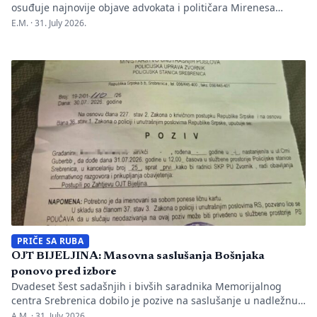
osuđuje najnovije objave advokata i političara Mirenesa
Ajanovića i kontinuiranu kampanju javnog targetiranja,
E.M. ·
31. July 2026.
diskreditacije i pravnog pritiska na novinarku Anisu
Mahmutović, dnevni list Oslobođenje, predsjednika BH
Novinara Marka Divkovića i generalnu tajnicu Borku Rudić.
Nakon ranije podnesenih krivičnih prijava i tužbi za klevetu
protiv Anise Mahmutović i odgovornih osoba […]
PRIČE SA RUBA
OJT BIJELJINA: Masovna saslušanja Bošnjaka
ponovo pred izbore
Dvadeset šest sadašnjih i bivših saradnika Memorijalnog
centra Srebrenica dobilo je pozive na saslušanje u nadležnu
policijsku stanicu po nalogu Okružnog javnog tužilaštva u
A.M. ·
31. July 2026.