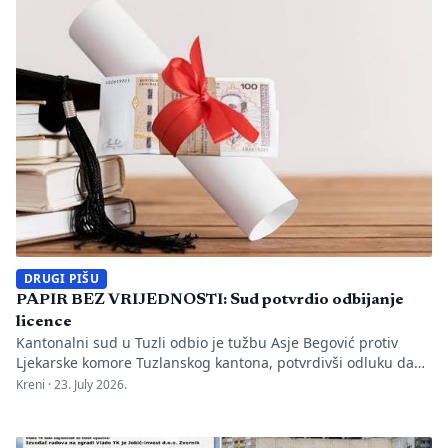
istrage, odgovornost […]
DRUGI PIŠU
PAPIR BEZ VRIJEDNOSTI: Sud potvrdio odbijanje
licence
Kantonalni sud u Tuzli odbio je tužbu Asje Begović protiv
Ljekarske komore Tuzlanskog kantona, potvrdivši odluku da
joj se ne izda, odnosno ne obnovi licenca za samostalan rad
Kreni ·
23. July 2026.
zbog neispunjavanja propisanih uslova. Presuda bi mogla
imati značaj i za druge postupke koje bivši studenti spornih
medicinskih fakulteta vode protiv ljekarskih komora u Bosni i