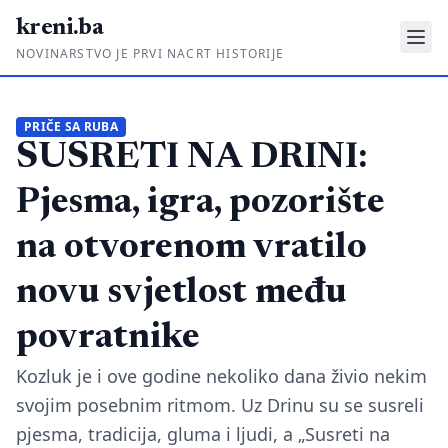
kreni.ba
NOVINARSTVO JE PRVI NACRT HISTORIJE
Gdje su pare?
PRIČE SA RUBA
SUSRETI NA DRINI:
Priče sa ruba
Ponos i glas
Pjesma, igra, pozorište
Daljinski u ruke
na otvorenom vratilo
Romski put
novu svjetlost među
O nama
povratnike
Impressum
Kozluk je i ove godine nekoliko dana živio nekim
svojim posebnim ritmom. Uz Drinu su se susreli
Kontakt
pjesma, tradicija, gluma i ljudi, a „Susreti na