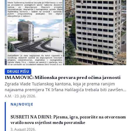
Hercegovini. […]
DRUGI PIŠU
IMAMOVIĆ: Milionska prevara pred očima javnosti
Zgrada Vlade Tuzlanskog kantona, koja je prema ranijim
najavama premijera TK Irfana Halilagića trebala biti završena
početkom jula ove godine, ni 18 mjeseci nakon početka
A.M. ·
23. July 2026.
rekonstrukcije nije u potpunosti završena. Razlog su, kako je
NAJNOVIJE
ranije potvrđeno, nepotpuna projektna dokumentacija i
greške u projektovanju, zbog čega će biti neophodni dodatni
SUSRETI NA DRINI: Pjesma, igra, pozorište na otvorenom
radovi i izdvajanja iz budžeta Tuzlanskog […]
vratilo novu svjetlost među povratnike
3. August 2026.