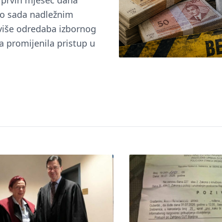
u prvih mjesec dana
do sada nadležnim
 više odredaba izbornog
a promijenila pristup u