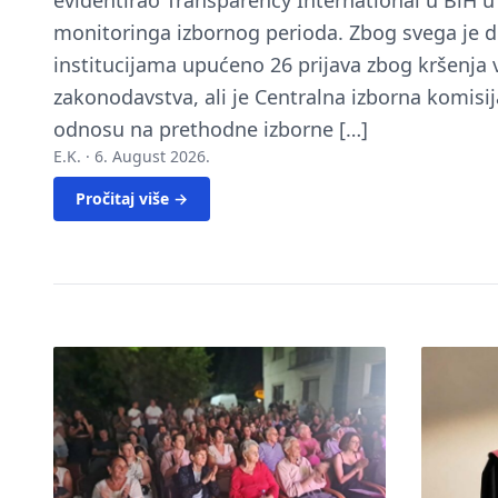
evidentirao Transparency International u BiH 
monitoringa izbornog perioda. Zbog svega je 
institucijama upućeno 26 prijava zbog kršenja
zakonodavstva, ali je Centralna izborna komisij
odnosu na prethodne izborne […]
E.K. ·
6. August 2026.
Pročitaj više →