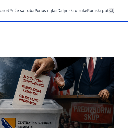
pare?
Priče sa ruba
Ponos i glas
Daljinski u ruke
Romski put