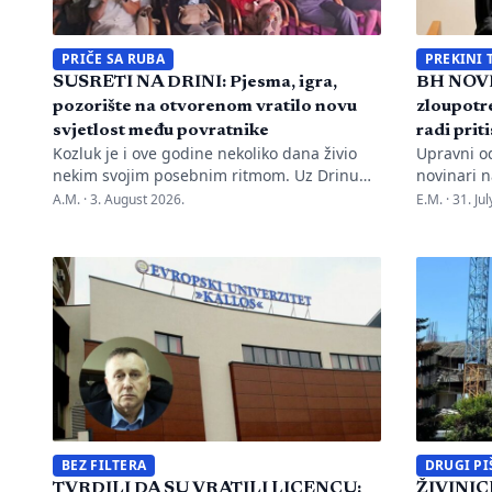
PRIČE SA RUBA
PREKINI 
SUSRETI NA DRINI: Pjesma, igra,
BH NOVI
pozorište na otvorenom vratilo novu
zloupotre
svjetlost među povratnike
radi prit
Kozluk je i ove godine nekoliko dana živio
Upravni o
nekim svojim posebnim ritmom. Uz Drinu
novinari n
su se susreli pjesma, tradicija, gluma i ljudi,
advokata i
A.M. ·
3. August 2026.
E.M. ·
31. Ju
a „Susreti na Drini ’26“ još jednom su
kontinuir
pokazali da manifestacije nisu samo
diskredita
programi zapisani na plakatu, one su način
novinarku
da jedno mjesto sačuva vlastitu priču. U
Oslobođen
Kozluku se tih dana nije samo […]
Marka Divk
Rudić. Nak
prijava i 
Mahmutovi
BEZ FILTERA
DRUGI PI
TVRDILI DA SU VRATILI LICENCU:
ŽIVINICE