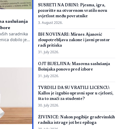
SUSRETI NA DRINI: Pjesma, igra,
pozorište na otvorenom vratilo novu
svjetlost među povratnike
a saslušanja
3. August 2026.
zbore
ivših saradnika
BH NOVINARI: Mirnes Ajanović
nica dobilo je
zloupotrebljava zakone i javni prostor
ežnu policijsku
radi pritiska
g javnog
31. July 2026.
aciju je objavio
a Emir Suljagić,
OJT BIJELJINA: Masovna saslušanja
dili svega dan
Bošnjaka ponovo pred izbore
jeg Izvještaja o
31. July 2026.
orijalnog centra
eno pozivanje
TVRDILI DA SU VRATILI LICENCU:
Kallos je izgubio upravni spor u cjelosti,
šta to znači za studente?
30. July 2026.
ŽIVINICE: Nakon pogibije građevinskih
radnika istrage još bez epiloga