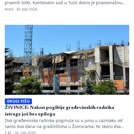
pravnih bitki, Kantonalni sud u Tuzli donio je pravosnažnu
presudu kojom se definitivno potvrđuje trajna zabrana rada
Kreni ·
30. July 2026.
Evropskom univerzitetu „Kallos“. Dok sud konstatuje drastične
manjkavosti u kadru, ključno pitanje ostaje bez odgovora:
kakva je sudbina studenata koji su uložili godine i novac u
bezvrijedne indekse? Odlukom Kantonalnog suda u […]
DRUGI PIŠU
ŽIVINICE: Nakon pogibije građevinskih radnika
istrage još bez epiloga
Dva građevinska radnika poginula su u junu u razmaku od
samo dva dana na gradilištima u Živinicama. Ni skoro dva
mjeseca kasnije javnosti nisu poznati uzroci nesreća, niti je
E.M. ·
30. July 2026.