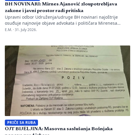
BH NOVINARI: Mirnes Ajanović zloupotrebljava
zakone i javni prostor radi pritiska
Upravni odbor Udruženja/udruge BH novinari najoštrije
osuđuje najnovije objave advokata i političara Mirenesa
Ajanovića i kontinuiranu kampanju javnog targetiranja,
E.M. ·
31. July 2026.
diskreditacije i pravnog pritiska na novinarku Anisu
Mahmutović, dnevni list Oslobođenje, predsjednika BH
Novinara Marka Divkovića i generalnu tajnicu Borku Rudić.
Nakon ranije podnesenih krivičnih prijava i tužbi za klevetu
protiv Anise Mahmutović i odgovornih osoba […]
PRIČE SA RUBA
OJT BIJELJINA: Masovna saslušanja Bošnjaka