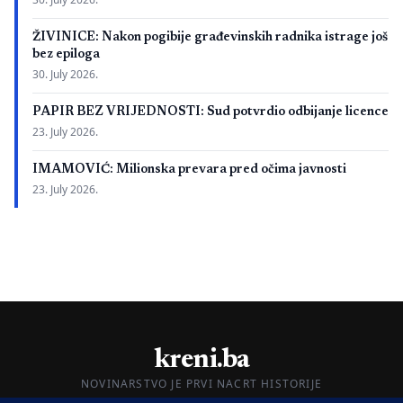
ŽIVINICE: Nakon pogibije građevinskih radnika istrage još
bez epiloga
30. July 2026.
PAPIR BEZ VRIJEDNOSTI: Sud potvrdio odbijanje licence
23. July 2026.
IMAMOVIĆ: Milionska prevara pred očima javnosti
23. July 2026.
kreni.ba
NOVINARSTVO JE PRVI NACRT HISTORIJE