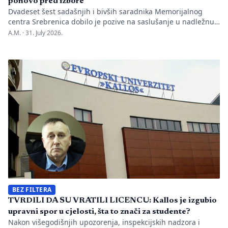
ponovo pred izbore
Dvadeset šest sadašnjih i bivših saradnika Memorijalnog
centra Srebrenica dobilo je pozive na saslušanje u nadležnu
policijsku stanicu po nalogu Okružnog javnog tužilaštva u
A.M. ·
31. July 2026.
Bijeljini. Informaciju je objavio direktor Memorijalnog centra
Emir Suljagić, navodeći da su pozivi uslijedili svega dan
nakon predstavljanja godišnjeg Izvještaja o negiranju
genocida. Iz Memorijalnog centra upozoravaju da se
istovremeno pozivanje […]
BEZ FILTERA
TVRDILI DA SU VRATILI LICENCU: Kallos je izgubio
upravni spor u cjelosti, šta to znači za studente?
Nakon višegodišnjih upozorenja, inspekcijskih nadzora i