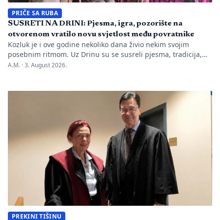
PRIČE SA RUBA
SUSRETI NA DRINI: Pjesma, igra, pozorište na
otvorenom vratilo novu svjetlost među povratnike
Kozluk je i ove godine nekoliko dana živio nekim svojim
posebnim ritmom. Uz Drinu su se susreli pjesma, tradicija,
gluma i ljudi, a „Susreti na Drini ’26“ još jednom su pokazali
A.M. ·
3. August 2026.
da manifestacije nisu samo programi zapisani na plakatu,
one su način da jedno mjesto sačuva vlastitu priču. U Kozluku
se tih dana nije samo […]
PREKINI TIŠINU