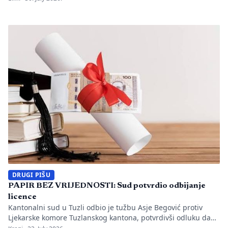
utvrđeno da li je bilo propusta u organizaciji gradilišta, zaštiti
radnika i nadzoru nad izvođenjem radova. PIŠE: Anisa
Mahmutović Dok Tužilaštvo Tuzlanskog kantona sprovodi
istrage, odgovornost […]
DRUGI PIŠU
PAPIR BEZ VRIJEDNOSTI: Sud potvrdio odbijanje
licence
Kantonalni sud u Tuzli odbio je tužbu Asje Begović protiv
Ljekarske komore Tuzlanskog kantona, potvrdivši odluku da
joj se ne izda, odnosno ne obnovi licenca za samostalan rad