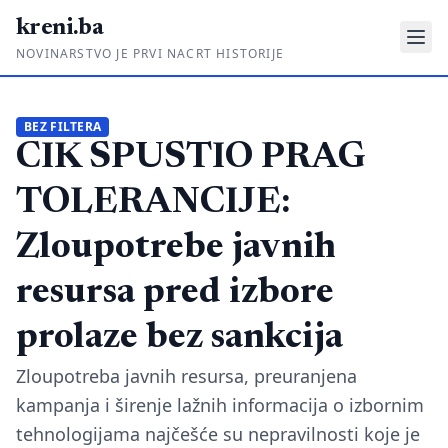
kreni.ba
NOVINARSTVO JE PRVI NACRT HISTORIJE
Gdje su pare?
BEZ FILTERA
CIK SPUSTIO PRAG
Priče sa ruba
Ponos i glas
TOLERANCIJE:
Daljinski u ruke
Zloupotrebe javnih
Romski put
resursa pred izbore
O nama
prolaze bez sankcija
Impressum
Zloupotreba javnih resursa, preuranjena
kampanja i širenje lažnih informacija o izbornim
Kontakt
tehnologijama najčešće su nepravilnosti koje je