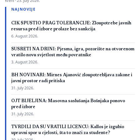
Kreni ·
23. July 2026.
zbog neispunjavanja propisanih uslova. Presuda bi mogla
NAJNOVIJE
imati značaj i za druge postupke koje bivši studenti spornih
medicinskih fakulteta vode protiv ljekarskih komora u Bosni i
CIK SPUSTIO PRAG TOLERANCIJE: Zloupotrebe javnih
Hercegovini. […]
resursa pred izbore prolaze bez sankcija
6. August 2026.
SUSRETI NA DRINI: Pjesma, igra, pozorište na otvorenom
vratilo novu svjetlost među povratnike
3. August 2026.
BH NOVINARI: Mirnes Ajanović zloupotrebljava zakone i
javni prostor radi pritiska
31. July 2026.
OJT BIJELJINA: Masovna saslušanja Bošnjaka ponovo
pred izbore
31. July 2026.
TVRDILI DA SU VRATILI LICENCU: Kallos je izgubio
upravni spor u cjelosti, šta to znači za studente?
30. July 2026.