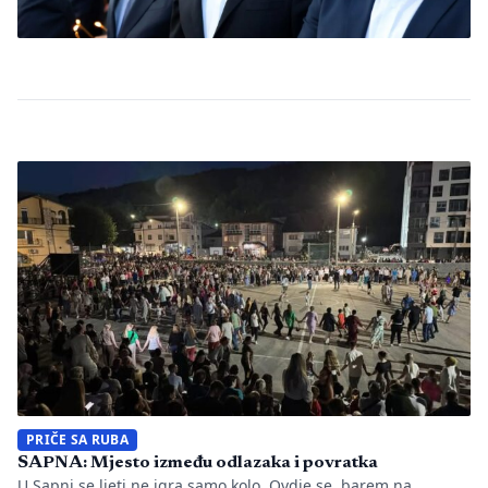
PRIČE SA RUBA
SAPNA: Mjesto između odlazaka i povratka
U Sapni se ljeti ne igra samo kolo. Ovdje se, barem na