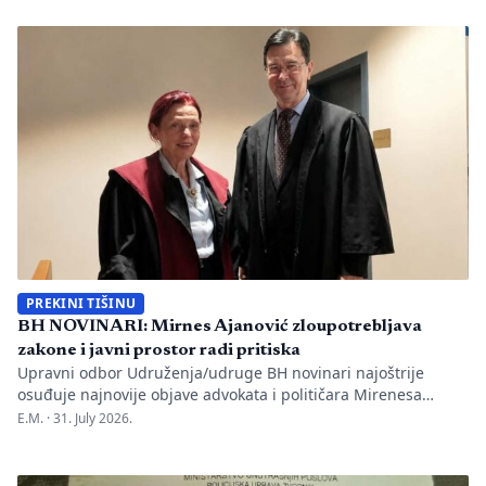
one su način da jedno mjesto sačuva vlastitu priču. U Kozluku
se tih dana nije samo […]
PREKINI TIŠINU
BH NOVINARI: Mirnes Ajanović zloupotrebljava
zakone i javni prostor radi pritiska
Upravni odbor Udruženja/udruge BH novinari najoštrije
osuđuje najnovije objave advokata i političara Mirenesa
Ajanovića i kontinuiranu kampanju javnog targetiranja,
E.M. ·
31. July 2026.
diskreditacije i pravnog pritiska na novinarku Anisu
Mahmutović, dnevni list Oslobođenje, predsjednika BH
Novinara Marka Divkovića i generalnu tajnicu Borku Rudić.