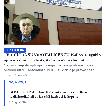
istovremeno pozivanje […]
BEZ FILTERA
TVRDILI DA SU VRATILI LICENCU: Kallos je izgubio
upravni spor u cjelosti, šta to znači za studente?
Nakon višegodišnjih upozorenja, inspekcijskih nadzora i
pravnih bitki, Kantonalni sud u Tuzli donio je pravosnažnu
presudu kojom se definitivno potvrđuje trajna zabrana rada
Kreni ·
30. July 2026.
Evropskom univerzitetu „Kallos“. Dok sud konstatuje drastične
NAJNOVIJE
manjkavosti u kadru, ključno pitanje ostaje bez odgovora:
kakva je sudbina studenata koji su uložili godine i novac u
SAMO KOD NAS: Amidžić i Košarac oborili Okvir
bezvrijedne indekse? Odlukom Kantonalnog suda u […]
kvalifikacija koji su izradili kadrovi iz Srpske
9. August 2026.