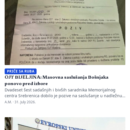
Nakon ranije podnesenih krivičnih prijava i tužbi za klevetu
protiv Anise Mahmutović i odgovornih osoba […]
PRIČE SA RUBA
OJT BIJELJINA: Masovna saslušanja Bošnjaka
ponovo pred izbore
Dvadeset šest sadašnjih i bivših saradnika Memorijalnog
centra Srebrenica dobilo je pozive na saslušanje u nadležnu
policijsku stanicu po nalogu Okružnog javnog tužilaštva u
A.M. ·
31. July 2026.
Bijeljini. Informaciju je objavio direktor Memorijalnog centra
Emir Suljagić, navodeći da su pozivi uslijedili svega dan
nakon predstavljanja godišnjeg Izvještaja o negiranju
genocida. Iz Memorijalnog centra upozoravaju da se