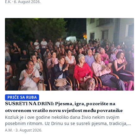
nepravilnosti koje je evidentirao Transparency International u
E.K. ·
6. August 2026.
BiH u prvih mjesec dana monitoringa izbornog perioda. Zbog
svega je do sada nadležnim institucijama upućeno 26
prijava zbog kršenja više odredaba izbornog zakonodavstva,
ali je Centralna izborna komisija promijenila pristup u
odnosu na prethodne izborne […]
PRIČE SA RUBA
SUSRETI NA DRINI: Pjesma, igra, pozorište na
otvorenom vratilo novu svjetlost među povratnike
Kozluk je i ove godine nekoliko dana živio nekim svojim
posebnim ritmom. Uz Drinu su se susreli pjesma, tradicija,
gluma i ljudi, a „Susreti na Drini ’26“ još jednom su pokazali
A.M. ·
3. August 2026.
da manifestacije nisu samo programi zapisani na plakatu,