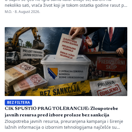
nekoliko sati, vraća život koji je tokom ostatka godine rasut po
Evropi. Dva puta sedmično, kada muzika počne, na prostoru
M.O. ·
8. August 2026.
predviđenom za igranku okupljaju se hiljade ljudi. Jedni
dolaze iz okolnih mjesta, drugi iz Podrinja i sa sprečanskog
kraja. Neki su došli iz […]
BEZ FILTERA
CIK SPUSTIO PRAG TOLERANCIJE: Zloupotrebe
javnih resursa pred izbore prolaze bez sankcija
Zloupotreba javnih resursa, preuranjena kampanja i širenje
lažnih informacija o izbornim tehnologijama najčešće su