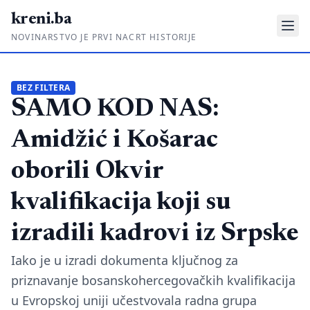
kreni.ba
NOVINARSTVO JE PRVI NACRT HISTORIJE
Gdje su pare?
BEZ FILTERA
SAMO KOD NAS:
Priče sa ruba
Ponos i glas
Amidžić i Košarac
Daljinski u ruke
oborili Okvir
Romski put
kvalifikacija koji su
O nama
izradili kadrovi iz Srpske
Impressum
Iako je u izradi dokumenta ključnog za
priznavanje bosanskohercegovačkih kvalifikacija
Kontakt
u Evropskoj uniji učestvovala radna grupa